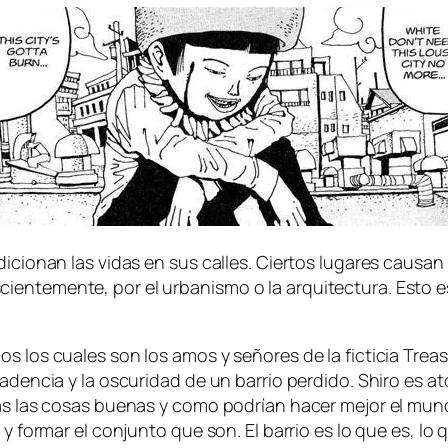
­di­cio­nan las vi­das en sus ca­lles. Ciertos lu­ga­res cau­s
en­te­men­te, por el ur­ba­nis­mo o la ar­qui­tec­tu­ra. Esto es
 los cua­les son los amos y se­ño­res de la fic­ti­cia Treas
ca­den­cia y la os­cu­ri­dad de un ba­rrio per­di­do. Shiro es a
s las co­sas bue­nas y co­mo po­drían ha­cer me­jor el mun­do.
se y for­mar el con­jun­to que son. El ba­rrio es lo que es, lo