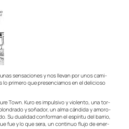
an unas sen­sa­cio­nes y nos lle­van por unos ca­mi­
 lo pri­me­ro que pre­sen­cia­mos en el de­li­cio­so
ure Town. Kuro es im­pul­si­vo y vio­len­to, una tor­
to­lon­dra­do y so­ña­dor, un al­ma cán­di­da y amo­ro­
 Su dua­li­dad con­for­man el es­pí­ri­tu del ba­rrio,
 que fue y lo que se­ra, un con­ti­nuo flu­jo de ener­