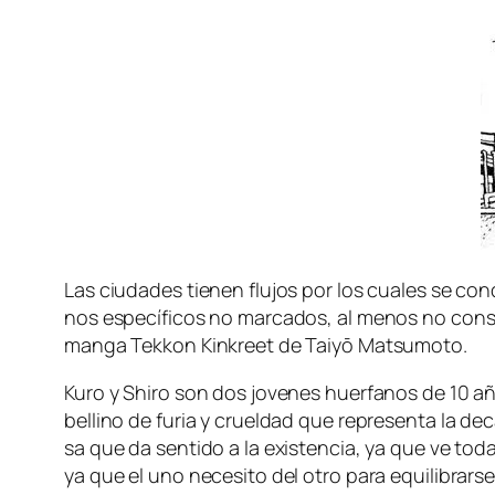
Las ciu­da­des tie­nen flu­jos por los cua­les se con
nos es­pe­cí­fi­cos no mar­ca­dos, al me­nos no cons­ci
man­ga Tekkon Kinkreet de Taiyō Matsumoto.
Kuro y Shiro son dos jo­ve­nes huer­fa­nos de 10 años
be­llino de fu­ria y cruel­dad que re­pre­sen­ta la de­
sa que da sen­ti­do a la exis­ten­cia, ya que ve to­da
ya que el uno ne­ce­si­to del otro pa­ra equi­li­brar­