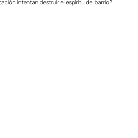
­ción in­ten­tan des­truir el es­pí­ri­tu del barrio?