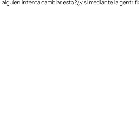
l­guien in­ten­ta cam­biar esto?¿y si me­dian­te la gen­tri­fi­ca