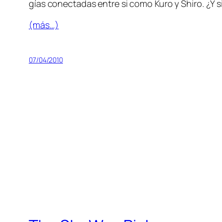
gías co­nec­ta­das en­tre si co­mo Kuro y Shiro. ¿Y si a
(más…)
07/04/2010