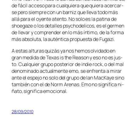
de fá­cil ac­ce­so pa­ra cual­quie­ra que quie­ra acer­car­
se pe­ro siem­pre con un bar­niz que lle­va to­do más
allá pa­ra el oyen­te aten­to. No so­lo es la pa­ti­na de
shoe­ga­ze o los de­ta­lles psy­cho­de­li­cos, es el ger­men
de lle­var y com­pren­der en lo más ín­ti­mo, de la for­ma
más ab­so­lu­ta, la au­tén­ti­ca pro­pues­ta de Fugazi.
A es­tas al­tu­ras qui­zás ya nos he­mos ol­vi­da­do en
gran me­di­da de Texas is the Reason y eso no es jus­
to. Cualquier gru­po pos­te­rior de in­die rock, o del mal
de­no­mi­na­do ac­tual­men­te emo, se en­fren­ta a mi­rar
an­te el es­pe­jo no so­lo del gru­po de Ian MacKaye sino
tam­bién con el de Norm Arenas. Emo no sig­ni­fi­ca ni­
ña­to, sig­ni­fi­ca emocional.
28/09/2010