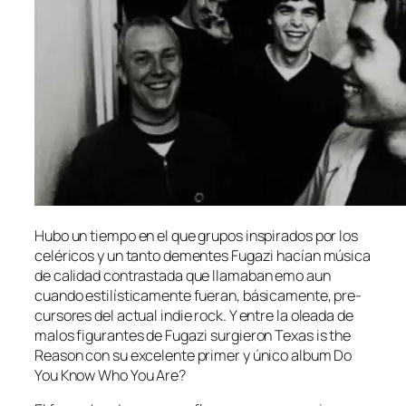
Hubo un tiem­po en el que gru­pos ins­pi­ra­dos por los
ce­lé­ri­cos y un tan­to de­men­tes Fugazi ha­cían mú­si­ca
de ca­li­dad con­tras­ta­da que lla­ma­ban emo aun
cuan­do es­ti­lís­ti­ca­men­te fue­ran, bá­si­ca­men­te, pre­
cur­so­res del ac­tual in­die rock. Y en­tre la olea­da de
ma­los fi­gu­ran­tes de Fugazi sur­gie­ron Texas is the
Reason con su ex­ce­len­te pri­mer y úni­co al­bum Do
You Know Who You Are?