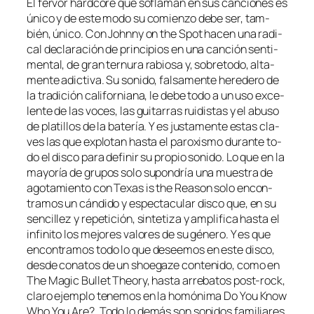
El fer­vor hard­co­re que so­fla­man en sus can­cio­nes es
úni­co y de es­te mo­do su co­mien­zo de­be ser, tam­
bién, úni­co. Con Johnny on the Spot ha­cen una ra­di­
cal de­cla­ra­ción de prin­ci­pios en una can­ción sen­ti­
men­tal, de gran ter­nu­ra ra­bio­sa y, so­bre­to­do, al­ta­
men­te adic­ti­va. Su so­ni­do, fal­sa­men­te he­re­de­ro de
la tra­di­ción ca­li­for­nia­na, le de­be to­do a un uso ex­ce­
len­te de las vo­ces, las gui­ta­rras rui­dis­tas y el abu­so
de pla­ti­llos de la ba­te­ría. Y es jus­ta­men­te es­tas cla­
ves las que ex­plo­tan has­ta el pa­ro­xis­mo du­ran­te to­
do el dis­co pa­ra de­fi­nir su pro­pio so­ni­do. Lo que en la
ma­yo­ría de gru­pos so­lo su­pon­dría una mues­tra de
ago­ta­mien­to con Texas is the Reason so­lo en­con­
tra­mos un cán­di­do y es­pec­ta­cu­lar dis­co que, en su
sen­ci­llez y re­pe­ti­ción, sin­te­ti­za y am­pli­fi­ca has­ta el
in­fi­ni­to los me­jo­res va­lo­res de su gé­ne­ro. Y es que
en­con­tra­mos to­do lo que desee­mos en es­te dis­co,
des­de co­na­tos de un shoe­ga­ze con­te­ni­do, co­mo en
The Magic Bullet Theory, has­ta arre­ba­tos post-rock,
cla­ro ejem­plo te­ne­mos en la ho­mó­ni­ma Do You Know
Who You Are?. Todo lo de­más son so­ni­dos fa­mi­lia­res,