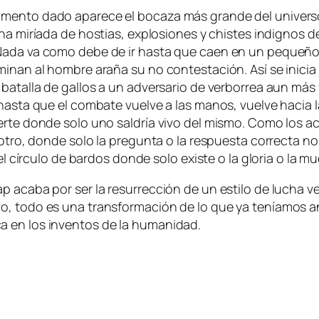
en­to da­do apa­re­ce el bo­ca­za más gran­de del uni­ver­so
na mi­ría­da de hos­tias, ex­plo­sio­nes y chis­tes in­dig­nos d
 Nada va co­mo de­be de ir has­ta que caen en un pe­que­ño 
­mi­nan al hom­bre ara­ña su no con­tes­ta­ción. Así se ini­cia 
ta­lla de ga­llos a un ad­ver­sa­rio de ver­bo­rrea aun más fá­
as­ta que el com­ba­te vuel­ve a las ma­nos, vuel­ve ha­cia la
r­te don­de so­lo uno sal­dría vi­vo del mis­mo. Como los ace
l otro, don­de so­lo la pre­gun­ta o la res­pues­ta co­rrec­ta n
, el círcu­lo de bar­dos don­de so­lo exis­te o la glo­ria o la m
ap aca­ba por ser la re­su­rrec­ción de un es­ti­lo de lu­cha v
o, to­do es una trans­for­ma­ción de lo que ya te­nía­mos an
ca en los in­ven­tos de la humanidad.