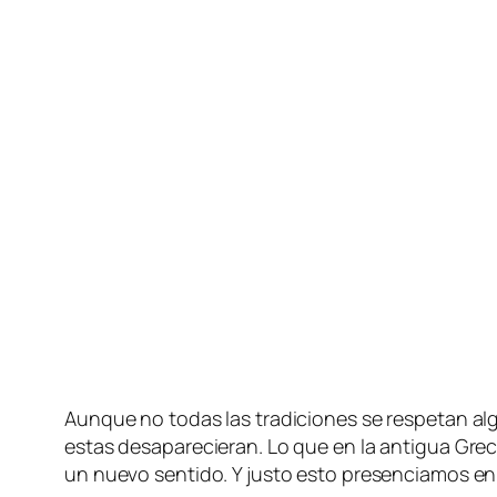
Aunque no to­das las tra­di­cio­nes se res­pe­tan al­
es­tas des­apa­re­cie­ran. Lo que en la an­ti­gua Grec
un nue­vo sen­ti­do. Y jus­to es­to pre­sen­cia­m