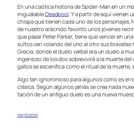
En una caó­ti­ca his­to­ria de Spider-Man en un mo­m
in­igua­la­ble
Deadpool
. Y a par­tir de aquí vie­nen u
chis­pa que tie­nen ca­da uno de los per­so­na­jes.
de nues­tro arác­ni­do fa­vo­ri­to unos jó­ve­nes re­cri
que pa­sar Peter Parker, tie­ne que ven­cer en una ba­
sul­tos van vo­lan­do del uno al otro sus bra­va­tas h
Grecia, don­de el due­lo ver­bal era un due­lo a mue
in­ge­nio­so de los dos so­bre­vi­vi­rá a la muer­te de
ga­llos se es­ce­ni­fi­ca co­mo el ri­tual de la muer­te
Algo tan ig­no­mi­nio­so pa­ra al­gu­nos co­mo es el r
clá­si­ca. Según al­gu­nos ja­más se crea na­da nue­v
ta­ción de un an­ti­guo due­lo es una nue­va mues­
09/10/2010