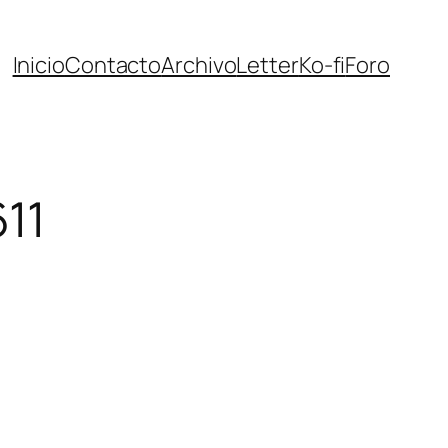
Inicio
Contacto
Archivo
Letter
Ko-fi
Foro
11