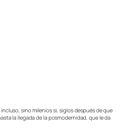
in­clu­so, sino mi­le­nios si, si­glos des­pués de que
as­ta la lle­ga­da de la pos­mo­der­ni­dad, que le da