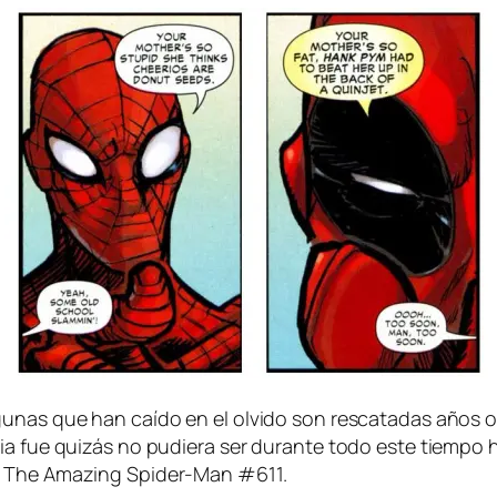
gu­nas que han caí­do en el ol­vi­do son res­ca­ta­das años o 
ia fue qui­zás no pu­die­ra ser du­ran­te to­do es­te tiem­po h
os en The Amazing Spider-Man #611.