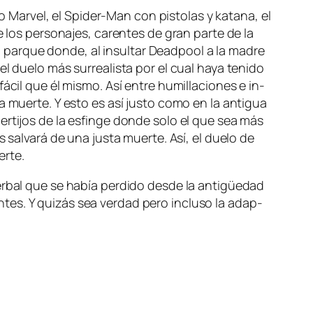
 Marvel, el Spider-Man con pis­to­las y ka­ta­na, el
e los per­so­na­jes, ca­ren­tes de gran par­te de la
par­que don­de, al in­sul­tar Deadpool a la ma­dre
el due­lo más su­rrea­lis­ta por el cual ha­ya te­ni­do
cil que él mis­mo. Así en­tre hu­mi­lla­cio­nes e in­
 muer­te. Y es­to es así jus­to co­mo en la an­ti­gua
r­ti­jos de la es­fin­ge don­de so­lo el que sea más
os sal­va­rá de una jus­ta muer­te. Así, el due­lo de
uerte.
er­bal que se ha­bía per­di­do des­de la an­ti­güe­dad
­tes. Y qui­zás sea ver­dad pe­ro in­clu­so la adap­