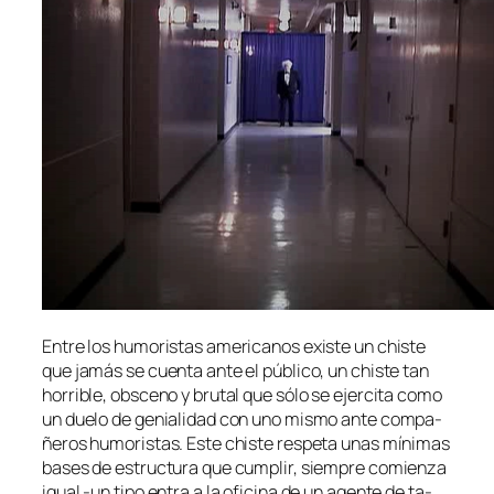
Entre los hu­mo­ris­tas ame­ri­ca­nos exis­te un chis­te
que ja­más se cuen­ta an­te el pú­bli­co, un chis­te tan
ho­rri­ble, obs­ceno y bru­tal que só­lo se ejer­ci­ta co­mo
un due­lo de ge­nia­li­dad con uno mis­mo an­te com­pa­
ñe­ros hu­mo­ris­tas. Este chis­te res­pe­ta unas mí­ni­mas
ba­ses de es­truc­tu­ra que cum­plir, siem­pre co­mien­za
igual ‑un ti­po en­tra a la ofi­ci­na de un agen­te de ta­