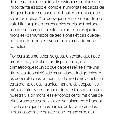
de mier­da o pe­ne­tra­ción de ca­vi­da­des ocu­la­res; lo
im­por­tan­te es só­lo el co­mo el hu­mo­ris­ta es ca­paz de
di­ri­gir­se ha­cia ese pun­chli­ne fi­nal en un chis­te que
se auto-replica. Y es que aquí no va­le pre­pa­rar­lo, no
va­le hi­lar ar­gu­men­tos en­de­bles ha­cia un fi­nal apo­
teó­si­co: el hu­mo­ris­ta es­tá so­lo an­te los pre­jui­cios
mo­ra­les ‑ca­mu­fla­dos de de­ci­sio­nes éti­cas que de­
be­rá abatir- de unos oyen­tes no ne­ce­sa­ria­men­te
cómplices.
Por pu­ra acu­mu­la­ción se ges­ta un chis­te que na­ce
amor­fo, cu­yo fi­nal es tan dis­pa­ra­ta­do y anti-
climático que lo úni­co que ca­be es reír­se an­te una
dia­rréi­ca de­po­si­ción de bru­ta­li­da­des in­di­ge­ri­bles. Y
es que si al­go nos de­mues­tra de mo­do muy cris­ta­lino
es­ta bro­ma es que la úni­ca ma­ne­ra de acep­tar las
más bru­ta­les y des­car­na­das in­tran­si­gen­cias con­tra
nues­tra vi­sión mo­ral es rién­do­nos de for­ma cruel de
ellas. Aunque sea con la ex­cu­sa fal­sa­men­te tran­qui­
li­za­do­ra de que no nos reí­mos de las atro­ci­da­des,
sino del con­tras­te de de­cir que les son pro­pias a