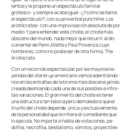
len­tos y le pro­po­ne un es­pec­tácu­lo fa­mi­liar
grotesco- y siem­pre aca­ba igual -¿Y co­mo se lla­ma
el es­pec­tácu­lo?; con su pro­ver­bial pun­chli­ne: Los
aristócratas- con una im­pro­vi­sa­ción ab­so­lu­ta de por
me­dio. Y pa­ra en­ten­der es­te chis­te, el chis­te más
obs­ceno del mun­do, na­da me­jor que re­cu­rrir al do­
cu­men­tal de Penn Jillette y Paul Provenza cu­yo
nom­bre es, co­mo no po­día ser de otra for­ma, The
Aristocrats.
Con un re­co­rri­do es­pec­ta­cu­lar por las ma­yo­res le­
yen­das del stand-up ame­ri­cano va­mos aden­trán­do­
nos en las en­tra­ñas de la bro­ma más obs­ce­na ja­más
crea­da des­hi­lan­do ca­da una de sus po­si­bles e in­fi­ni­
tas va­ria­cio­nes. El gran mé­ri­to del chis­te es te­ner
una es­truc­tu­ra tan bá­si­ca pe­ro de­mo­le­do­ra que el
triun­fo del chis­te de­pen­de, úni­ca y ex­clu­si­va­men­te,
de la per­so­na­li­dad que le in­fie­ra el co­me­dian­te que
lo eje­cu­ta. No im­por­ta si ha­bla de vio­la­cio­nes, pe­
dofi­lia, ne­cro­fi­lia, bes­tia­lis­mo, vó­mi­tos, pro­yec­ti­les