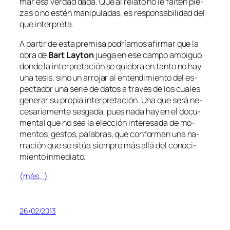
mar esa ver­dad da­da. Que al re­la­to no le fal­ten pie­
zas o no es­tén ma­ni­pu­la­das, es res­pon­sa­bi­li­dad del
que interpreta.
A par­tir de es­ta pre­mi­sa po­dría­mos afir­mar que la
obra de
Bart Layton
jue­ga en ese cam­po am­bi­guo
don­de la in­ter­pre­ta­ción se quie­bra en tan­to no hay
una te­sis, sino un arro­jar al en­ten­di­mien­to del es­
pec­ta­dor una se­rie de da­tos a tra­vés de los cua­les
ge­ne­rar su pro­pia in­ter­pre­ta­ción. Una que se­rá ne­
ce­sa­ria­men­te ses­ga­da, pues na­da hay en el do­cu­
men­tal que no sea la elec­ción in­tere­sa­da de mo­
men­tos, ges­tos, pa­la­bras, que con­for­man una na­
rra­ción que se si­túa siem­pre más allá del co­no­ci­
mien­to inmediato.
(más…)
26/02/2013