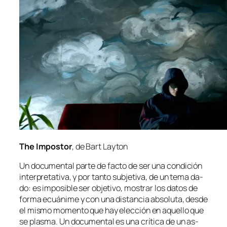
The Impostor
, de Bart Layton
Un do­cu­men­tal par­te
de fac­to
de ser una con­di­ción
in­ter­pre­ta­ti­va, y por tan­to sub­je­ti­va, de un te­ma da­
do: es im­po­si­ble ser ob­je­ti­vo, mos­trar los da­tos de
for­ma ecuá­ni­me y con una dis­tan­cia ab­so­lu­ta, des­de
el mis­mo mo­men­to que hay elec­ción en aque­llo que
se plas­ma. Un do­cu­men­tal es una crí­ti­ca de un as­