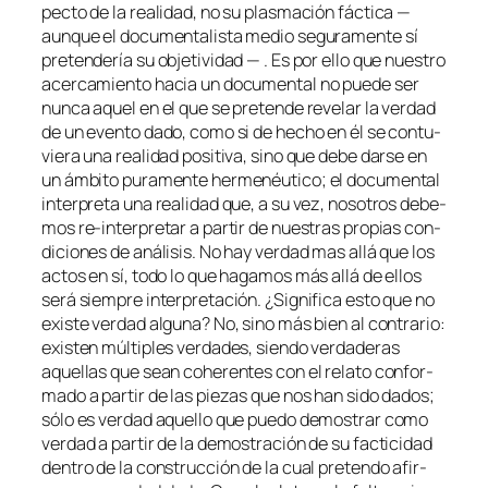
pec­to de la reali­dad, no su plas­ma­ción fác­ti­ca —
aun­que el do­cu­men­ta­lis­ta me­dio se­gu­ra­men­te sí
pre­ten­de­ría su ob­je­ti­vi­dad — . Es por ello que nues­tro
acer­ca­mien­to ha­cia un do­cu­men­tal no pue­de ser
nun­ca aquel en el que se pre­ten­de re­ve­lar la ver­dad
de un even­to da­do, co­mo si de he­cho en él se con­tu­
vie­ra una reali­dad po­si­ti­va, sino que de­be dar­se en
un ám­bi­to pu­ra­men­te her­me­néu­ti­co; el do­cu­men­tal
in­ter­pre­ta una reali­dad que, a su vez, no­so­tros de­be­
mos re-interpretar a par­tir de nues­tras pro­pias con­
di­cio­nes de aná­li­sis. No hay ver­dad mas allá que los
ac­tos en sí, to­do lo que ha­ga­mos más allá de ellos
se­rá siem­pre in­ter­pre­ta­ción. ¿Significa es­to que no
exis­te ver­dad al­gu­na? No, sino más bien al con­tra­rio:
exis­ten múl­ti­ples ver­da­des, sien­do ver­da­de­ras
aque­llas que sean cohe­ren­tes con el re­la­to con­for­
ma­do a par­tir de las pie­zas que nos han si­do da­dos;
só­lo es ver­dad aque­llo que pue­do de­mos­trar co­mo
ver­dad a par­tir de la de­mos­tra­ción de su fac­ti­ci­dad
den­tro de la cons­truc­ción de la cual pre­ten­do afir­