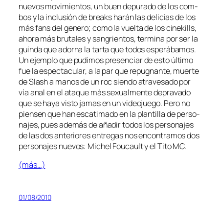
nue­vos mo­vi­mien­tos, un buen de­pu­ra­do de los com­
bos y la in­clu­sión de breaks ha­rán las de­li­cias de los
más fans del ge­ne­ro; co­mo la vuel­ta de los ci­ne­kills,
aho­ra más bru­ta­les y san­grien­tos, ter­mi­na por ser la
guin­da que ador­na la tar­ta que to­dos es­pe­rá­ba­mos.
Un ejem­plo que pu­di­mos pre­sen­ciar de es­to úl­ti­mo
fue la es­pec­ta­cu­lar, a la par que re­pug­nan­te, muer­te
de Slash a ma­nos de un roc sien­do atra­ve­sa­do por
vía anal en el ata­que más se­xual­men­te de­pra­va­do
que se ha­ya vis­to ja­mas en un vi­deo­jue­go. Pero no
pien­sen que han es­ca­ti­ma­do en la plan­ti­lla de per­so­
na­jes, pues ade­más de aña­dir to­dos los per­so­na­jes
de las dos an­te­rio­res en­tre­gas nos en­con­tra­mos dos
per­so­na­jes nue­vos: Michel Foucault y el Tito MC.
(más…)
01/08/2010