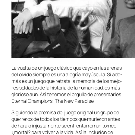
La vuel­ta de un jue­go clá­si­co que ca­yo en las are­nas
del ol­vi­do siem­pre es una ale­gría ma­yús­cu­la. Si ade­
más es un jue­go que re­tra­ta la me­mo­ria de los me­jo­
res sol­da­dos de la his­to­ria de la hu­ma­ni­dad, es más
glo­rio­so aun. Así te­ne­mos el or­gu­llo de pre­sen­tar­les
Eternal Champions: The New Paradise.
Siguiendo la pre­mi­sa del jue­go ori­gi­nal un gru­po de
gue­rre­ros de to­dos los tiem­pos que mu­rie­ron an­tes
de ho­ra o in­jus­ta­men­te se en­fren­tan en un tor­neo
¿mor­tal? pa­ra vol­ver a la vi­da. Así la in­clu­sión de