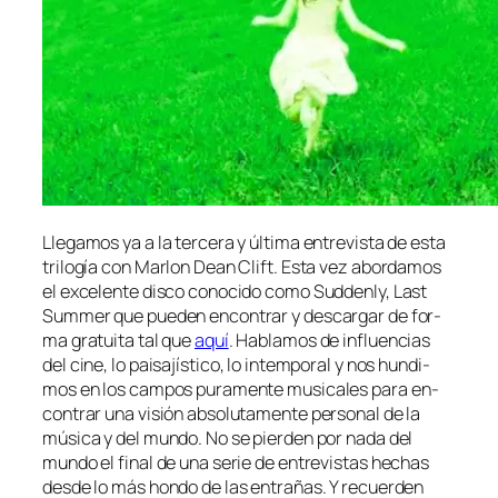
Llegamos ya a la ter­ce­ra y úl­ti­ma en­tre­vis­ta de es­ta
tri­lo­gía con Marlon Dean Clift. Esta vez abor­da­mos
el ex­ce­len­te dis­co co­no­ci­do co­mo Suddenly, Last
Summer que pue­den en­con­trar y des­car­gar de for­
ma gra­tui­ta tal que
aquí
. Hablamos de in­fluen­cias
del ci­ne, lo pai­sa­jís­ti­co, lo in­tem­po­ral y nos hun­di­
mos en los cam­pos pu­ra­men­te mu­si­ca­les pa­ra en­
con­trar una vi­sión ab­so­lu­ta­men­te per­so­nal de la
mú­si­ca y del mun­do. No se pier­den por na­da del
mun­do el fi­nal de una se­rie de en­tre­vis­tas he­chas
des­de lo más hon­do de las en­tra­ñas. Y re­cuer­den