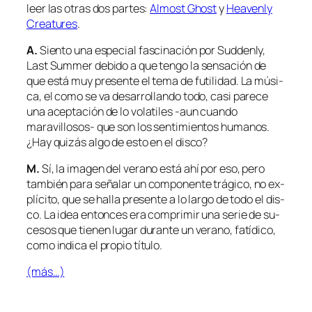
leer las otras dos par­tes:
Almost Ghost
y
Heavenly
Creatures
.
A.
Siento una es­pe­cial fas­ci­na­ción por Suddenly,
Last Summer de­bi­do a que ten­go la sen­sa­ción de
que es­tá muy pre­sen­te el te­ma de fu­ti­li­dad. La mú­si­
ca, el co­mo se va de­sa­rro­llan­do to­do, ca­si pa­re­ce
una acep­ta­ción de lo vo­la­ti­les ‑aun cuan­do
maravillosos- que son los sen­ti­mien­tos hu­ma­nos.
¿Hay qui­zás al­go de es­to en el disco?
M.
Sí, la ima­gen del ve­rano es­tá ahí por eso, pe­ro
tam­bién pa­ra se­ña­lar un com­po­nen­te trá­gi­co, no ex­
plí­ci­to, que se ha­lla pre­sen­te a lo lar­go de to­do el dis­
co. La idea en­ton­ces era com­pri­mir una se­rie de su­
ce­sos que tie­nen lu­gar du­ran­te un ve­rano, fa­tí­di­co,
co­mo in­di­ca el pro­pio título.
(más…)