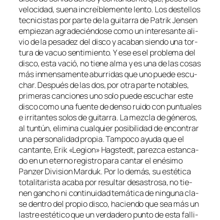
ve­lo­ci­dad, sue­na in­creí­ble­men­te len­to. Los des­te­llos
tec­ni­cis­tas por par­te de la gui­ta­rra de Patrik Jensen
em­pie­zan agra­de­cién­do­se co­mo un in­tere­san­te ali­
vio de la pe­sa­dez del dis­co y aca­ban sien­do una tor­
tu­ra de va­cuo sen­ti­mien­to. Y ese es el pro­ble­ma del
dis­co, es­ta va­ció, no tie­ne al­ma y es una de las co­sas
más in­men­sa­men­te abu­rri­das que uno pue­de es­cu­
char. Después de las dos, por otra par­te no­ta­bles,
pri­me­ras can­cio­nes uno so­lo pue­de es­cu­char es­te
dis­co co­mo una fuen­te de den­so rui­do con pun­tua­les
e irri­tan­tes so­los de gui­ta­rra. La mez­cla de gé­ne­ros,
al tun­tún, eli­mi­na cual­quier po­si­bi­li­dad de en­con­trar
una per­so­na­li­dad pro­pia. Tampoco ayu­da que el
can­tan­te, Erik «Legion» Hagstedt, pa­rez­ca es­tan­ca­
do en un eterno re­gis­tro pa­ra can­tar el enési­mo
Panzer Division Marduk. Por lo de­más, su es­té­ti­ca
to­ta­li­ta­ris­ta aca­ba por re­sul­tar de­sas­tro­sa, no tie­
nen gan­cho ni con­ti­nui­dad te­má­ti­ca de nin­gu­na cla­
se den­tro del pro­pio dis­co, ha­cien­do que sea más un
las­tre es­té­ti­co que un ver­da­de­ro pun­to de es­ta fa­lli­