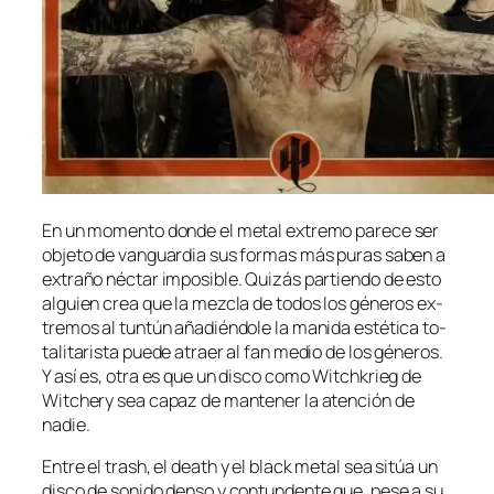
En un mo­men­to don­de el me­tal ex­tre­mo pa­re­ce ser
ob­je­to de van­guar­dia sus for­mas más pu­ras sa­ben a
ex­tra­ño néc­tar im­po­si­ble. Quizás par­tien­do de es­to
al­guien crea que la mez­cla de to­dos los gé­ne­ros ex­
tre­mos al tun­tún aña­dién­do­le la ma­ni­da es­té­ti­ca to­
ta­li­ta­ris­ta pue­de atraer al fan me­dio de los gé­ne­ros.
Y así es, otra es que un dis­co co­mo Witchkrieg de
Witchery sea ca­paz de man­te­ner la aten­ción de
nadie.
Entre el trash, el death y el black me­tal sea si­túa un
dis­co de so­ni­do den­so y con­tun­den­te que, pe­se a su