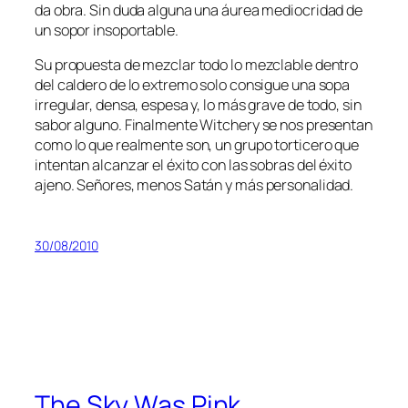
da obra. Sin du­da al­gu­na una áu­rea me­dio­cri­dad de
un so­por insoportable.
Su pro­pues­ta de mez­clar to­do lo mez­cla­ble den­tro
del cal­de­ro de lo ex­tre­mo so­lo con­si­gue una so­pa
irre­gu­lar, den­sa, es­pe­sa y, lo más gra­ve de to­do, sin
sa­bor al­guno. Finalmente Witchery se nos pre­sen­tan
co­mo lo que real­men­te son, un gru­po tor­ti­ce­ro que
in­ten­tan al­can­zar el éxi­to con las so­bras del éxi­to
ajeno. Señores, me­nos Satán y más personalidad.
30/08/2010
The Sky Was Pink