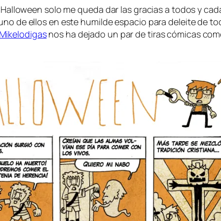
 de Halloween so­lo me que­da dar las gra­cias a to­dos y ca­
 uno de ellos en es­te hu­mil­de es­pa­cio pa­ra de­lei­te de t
Mikelodigas
nos ha de­ja­do un par de ti­ras có­mi­cas co­m