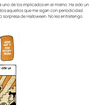
da uno de los im­pli­ca­dos en el mis­mo. Ha si­do un
o­dos aque­llos que me si­gan con pe­rio­di­ci­dad.
o sor­pre­sa de Halloween. No les en­tre­ten­go