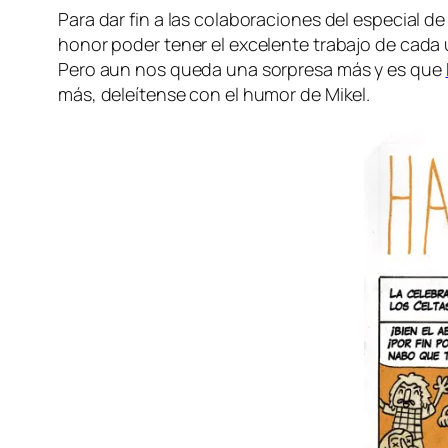
Para dar fin a las co­la­bo­ra­cio­nes del es­pe­cial
ho­nor po­der te­ner el ex­ce­len­te tra­ba­jo de ca­da
Pero aun nos que­da una sor­pre­sa más y es que
más, de­leí­ten­se con el hu­mor de Mikel.