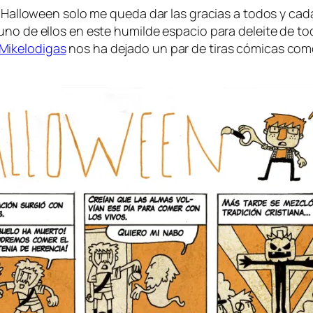
 de Halloween so­lo me que­da dar las gra­cias a to­dos y ca­
 uno de ellos en es­te hu­mil­de es­pa­cio pa­ra de­lei­te de t
Mikelodigas
nos ha de­ja­do un par de ti­ras có­mi­cas co­m