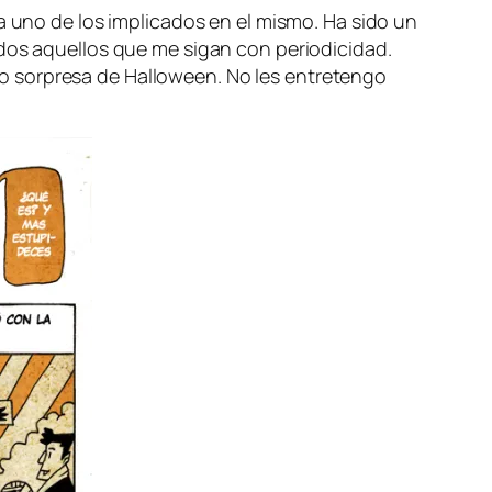
da uno de los im­pli­ca­dos en el mis­mo. Ha si­do un
o­dos aque­llos que me si­gan con pe­rio­di­ci­dad.
o sor­pre­sa de Halloween. No les en­tre­ten­go