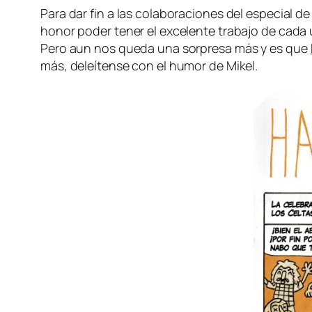
Para dar fin a las co­la­bo­ra­cio­nes del es­pe­cial
ho­nor po­der te­ner el ex­ce­len­te tra­ba­jo de ca­da
Pero aun nos que­da una sor­pre­sa más y es que
más, de­leí­ten­se con el hu­mor de Mikel.