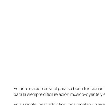
En una re­la­ción es vi­tal pa­ra su buen fun­cio­na­m
pa­ra la siem­pre di­fi­cil re­la­ción músico-oyent
En su sin­gle, beat ad­dic­tion, nos re­ga­lan un a