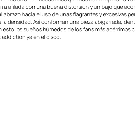
rra afi­la­da con una bue­na dis­tor­sión y un ba­jo que acom­
 al abra­zo ha­cia el uso de unas fla­gran­tes y ex­ce­si­vas 
­mo de la den­si­dad. Así con­for­man una pie­za abi­ga­rra­da, 
con es­to los sue­ños hú­me­dos de los fans más acé­rri­mos 
 ad­dic­tion ya en el disco.