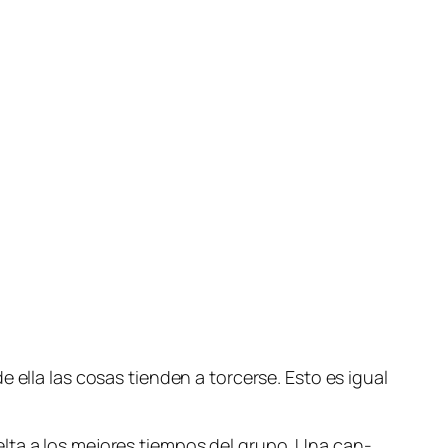
e ella las co­sas tien­den a tor­cer­se. Esto es igual
l­ta a los me­jo­res tiem­pos del gru­po. Una can­