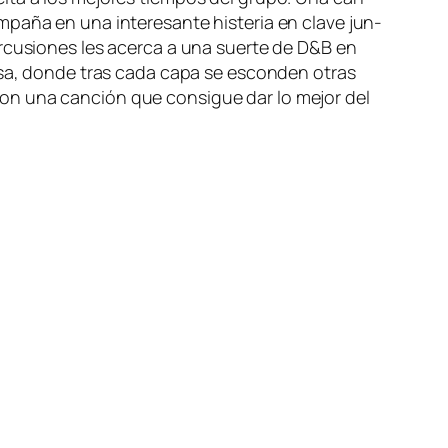
pa­ña en una in­tere­san­te his­te­ria en cla­ve jun­
per­cu­sio­nes les acer­ca a una suer­te de D&B en
den­sa, don­de tras ca­da ca­pa se es­con­den otras
con una can­ción que con­si­gue dar lo me­jor del