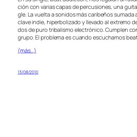
ción con va­rias ca­pas de per­cu­sio­nes, una gui­ta­
gle. La vuel­ta a so­ni­dos más ca­ri­be­ños su­ma­da
cla­ve in­die, hi­per­bo­li­za­do y lle­va­do al ex­tre
dos de pu­ro tri­ba­lis­mo elec­tró­ni­co. Cumplen 
gru­po. El pro­ble­ma es cuan­do es­cu­cha­mos beat
(más…)
13/08/2010