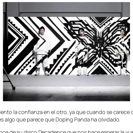
ien­to la con­fian­za en el otro, ya que cuan­do se ca­re­ce d
e y es al­go que pa­re­ce que Doping Panda ha olvidado.
van­ce de su dis­co Decadence que nos ha­ce es­pe­rar la vue