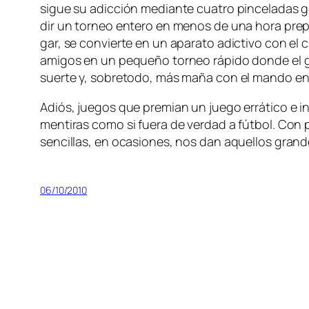
si­gue su adic­ción me­dian­te cua­tro pin­ce­la­das 
dir un tor­neo en­te­ro en me­nos de una ho­ra pre­p
gar, se con­vier­te en un apa­ra­to adic­ti­vo con el
ami­gos en un pe­que­ño tor­neo rá­pi­do don­de el g
suer­te y, so­bre­to­do, más ma­ña con el man­do
Adiós, jue­gos que pre­mian un jue­go errá­ti­co e in­fo
men­ti­ras co­mo si fue­ra de ver­dad a fút­bol. Con 
sen­ci­llas, en oca­sio­nes, nos dan aque­llos gran­
06/10/2010