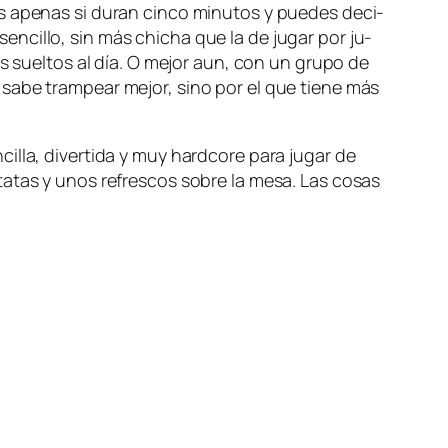
s ape­nas si du­ran cin­co mi­nu­tos y pue­des de­ci­
en­ci­llo, sin más chi­cha que la de ju­gar por ju­
­tos suel­tos al día. O me­jor aun, con un gru­po de
o sa­be tram­pear me­jor, sino por el que tie­ne más
i­lla, di­ver­ti­da y muy hard­co­re pa­ra ju­gar de
ta­tas y unos re­fres­cos so­bre la me­sa. Las co­sas