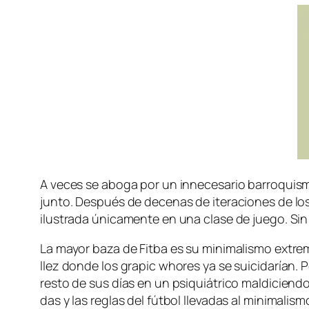
A ve­ces se abo­ga por un in­ne­ce­sa­rio ba­rro­quis­
jun­to. Después de de­ce­nas de ite­ra­cio­nes de los
ilus­tra­da úni­ca­men­te en una cla­se de jue­go. Sin 
La ma­yor ba­za de Fitba es su mi­ni­ma­lis­mo ex­tre
llez don­de los gra­pic who­res ya se sui­ci­da­rían. P
res­to de sus días en un psi­quiá­tri­co mal­di­cien
das y las re­glas del fút­bol lle­va­das al mi­ni­ma­li