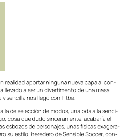
 en reali­dad apor­tar nin­gu­na nue­va ca­pa al con­
a lle­va­do a ser un di­ver­ti­men­to de una ma­sa
 y sen­ci­lla nos lle­gó con Fitba.
ta­lla de se­lec­ción de mo­dos, una oda a la sen­ci­
go, co­sa que du­do sin­ce­ra­men­te, aca­ba­ría el
es­bo­zos de per­so­na­jes, unas fí­si­cas exa­ge­ra­
 Pero su es­ti­lo, he­re­de­ro de Sensible Soccer, con­