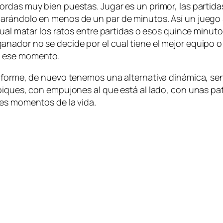
gor­das muy bien pues­tas. Jugar es un pri­mor, las par­ti­da
a­rán­do­lo en me­nos de un par de mi­nu­tos. Así un jue­go s
 cual ma­tar los ra­tos en­tre par­ti­das o esos quin­ce mi­nu
a­na­dor no se de­ci­de por el cual tie­ne el me­jor equi­po 
 en ese momento.
r­me, de nue­vo te­ne­mos una al­ter­na­ti­va di­ná­mi­ca, sen­c
pi­ques, con em­pu­jo­nes al que es­tá al la­do, con unas pa­
des mo­men­tos de la vida.