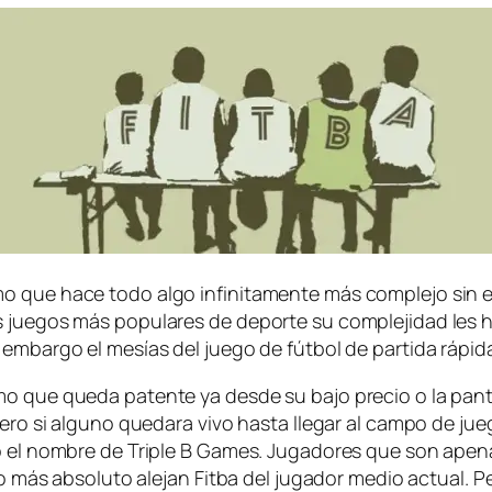
mo que ha­ce to­do al­go in­fi­ni­ta­men­te más com­ple­jo sin
 jue­gos más po­pu­la­res de de­por­te su com­ple­ji­dad les h
em­bar­go el me­sías del jue­go de fút­bol de par­ti­da rá­pi­da
­mo que que­da pa­ten­te ya des­de su ba­jo pre­cio o la pan­
ero si al­guno que­da­ra vi­vo has­ta lle­gar al cam­po de jue­
­do el nom­bre de Triple B Games. Jugadores que son ape­nas 
s­mo más ab­so­lu­to ale­jan Fitba del ju­ga­dor me­dio ac­tual.