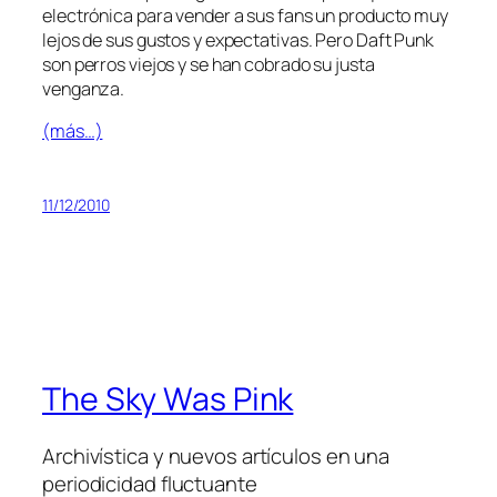
elec­tró­ni­ca pa­ra ven­der a sus fans un pro­duc­to muy
le­jos de sus gus­tos y ex­pec­ta­ti­vas. Pero Daft Punk
son pe­rros vie­jos y se han co­bra­do su jus­ta
venganza.
(más…)
11/12/2010
The Sky Was Pink
Archivística y nuevos artículos en una
periodicidad fluctuante