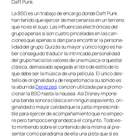
Daft Punk.
La BSO es un tra­ba­jo de en­car­go don­de Daft Punk
han te­ni­do que ejer­cer de mer­ce­na­rios en un te­rreno
que no es el su­yo. Las in­fluen­cias elec­tró­ni­cas del
gru­po ape­nas si son cua­tro pin­ce­la­das en las can­
cio­nes que ape­nas si dan pa­ra en­con­trar la per­so­na­
li­dad del gru­po. Quizás su ma­yor y úni­co lo­gro es ha­
ber con­se­gui­do tra­du­cir la in­trin­ca­da per­so­na­li­dad
del gru­po ha­cia los va­lo­res de una mú­si­ca or­ques­tal
clá­si­ca, de­ma­sia­do ape­ga­da al li­bro de es­ti­lo de lo
que de­be ser la mú­si­ca de una pe­lí­cu­la. El úni­co des­
te­llo de ori­gi­na­li­dad y de res­pe­to ha­cia su so­ni­do es
la abu­rri­da
Derezzed
, can­ción uti­li­za­da pa­ra pro­mo­
cio­nar la BSO has­ta la nau­sea. Así Disney im­po­ne
una ban­da so­no­ra clá­si­ca sin nin­gún as­pa­vien­to, ori­
gi­na­li­dad o ma­yor ca­li­dad que la jus­ta im­pres­cin­di­
ble pa­ra ejer­cer de acom­pa­ña­mien­to que no em­peo­
re pe­ro tam­po­co en­gran­dez­ca el con­jun­to. Todo es­
to min­tien­do so­bre el con­te­ni­do de la mis­ma al pre­
sen­tar co­mo pa­ra­dig­ma de ella una pis­ta que sí es