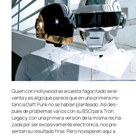
Quien con Hollywood se acues­ta fa­go­ci­ta­do se le­
van­ta y es al­go que pa­re­ce que en una pri­me­ra ins­
tan­cia Daft Punk no se ha­bían plan­tea­do. Así des­
pués de pro­ble­mas va­rios con su BSO pa­ra Tron
Legacy, con una pri­me­ra ver­sión de la mis­ma re­cha­
za­da por ser ex­ce­si­va­men­te elec­tró­ni­ca, nos pre­
sen­tan su re­sul­ta­do fi­nal. Pero no es­pe­ren aquí a