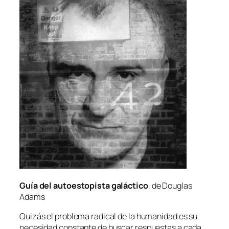
Guía del au­to­es­to­pis­ta ga­lác­ti­co
, de Douglas
Adams
Quizás el pro­ble­ma ra­di­cal de la hu­ma­ni­dad es su
ne­ce­si­dad cons­tan­te de bus­car res­pues­tas a ca­da