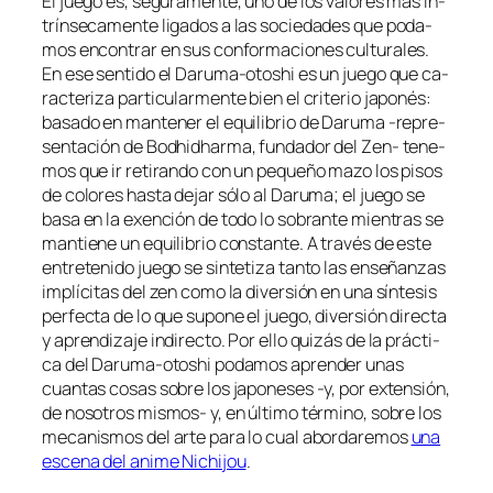
El jue­go es, se­gu­ra­men­te, uno de los va­lo­res más in­
trín­se­ca­men­te li­ga­dos a las so­cie­da­des que po­da­
mos en­con­trar en sus con­for­ma­cio­nes cul­tu­ra­les.
En ese sen­ti­do el Daruma-otoshi es un jue­go que ca­
rac­te­ri­za par­ti­cu­lar­men­te bien el cri­te­rio ja­po­nés:
ba­sa­do en man­te­ner el equi­li­brio de Daruma ‑re­pre­
sen­ta­ción de Bodhidharma, fun­da­dor del Zen- te­ne­
mos que ir re­ti­ran­do con un pe­que­ño ma­zo los pi­sos
de co­lo­res has­ta de­jar só­lo al Daruma; el jue­go se
ba­sa en la exen­ción de to­do lo so­bran­te mien­tras se
man­tie­ne un equi­li­brio cons­tan­te. A tra­vés de es­te
en­tre­te­ni­do jue­go se sin­te­ti­za tan­to las en­se­ñan­zas
im­plí­ci­tas del zen co­mo la di­ver­sión en una sín­te­sis
per­fec­ta de lo que su­po­ne el jue­go, di­ver­sión di­rec­ta
y apren­di­za­je in­di­rec­to. Por ello qui­zás de la prác­ti­
ca del Daruma-otoshi po­da­mos apren­der unas
cuan­tas co­sas so­bre los ja­po­ne­ses ‑y, por ex­ten­sión,
de no­so­tros mismos- y, en úl­ti­mo tér­mino, so­bre los
me­ca­nis­mos del ar­te pa­ra lo cual abor­da­re­mos
una
es­ce­na del ani­me Nichijou
.