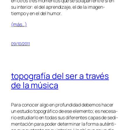
en otros tres mo­men­tos que se so­la­pan en­tre sí en
su in­te­rior: el del apren­di­za­je, el de la imagen-
tiempo y en el del humor.
(más…)
09/10/2011
topografía del ser a través
de la música
Para co­no­cer al­go en pro­fun­di­dad de­be­mos ha­cer
un es­tu­dio to­po­grá­fi­co de ese ele­men­to; es ne­ce­sa­
rio es­tu­diar­lo en to­das sus di­fe­ren­tes ca­pas de se­di­
men­ta­ción pa­ra po­der de­ter­mi­nar la for­ma au­tén­ti­