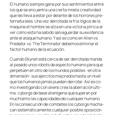
El hu­mano siem­pre ga­na por sus sen­ti­mien­tos en­tre
los que se en­cuen­tra una cier­ta in­na­ta crea­ti­vi­dad
que les lle­va a es­tar por de­lan­te de los ho­rro­res pre­
ter­na­tu­ra­les. Una vez de­rro­ta­da la fría ló­gi­ca de la
ma­qui­na el hom­bre se al­za en una vic­to­ria pí­rri­ca al
ver co­mo es­ta ha sa­bi­do sal­va­guar­dar su exis­ten­cia
an­te el ata­que hu­mano. Y así es co­mo en Alien vs.
Predator vs. The Terminator de­be­mos eli­mi­nar el
fac­tor hu­mano de la ecuación.
Cuando Skynet es­tá cer­ca de ser de­rro­ta­da man­da
al pa­sa­do unos ro­bots de as­pec­to hu­mano pa­ra que
per­pe­túen en otro de los mun­dos po­si­bles ‑en otra
dimensión- sus ejer­ci­tos me­jo­ra­dos has­ta un ni­vel
que los hu­ma­nos ja­más pue­dan de­rro­tar. Así es co­
mo in­ves­ti­gan­do con aliens crea la abe­rra­ción úl­ti­
ma: cy­borgs de ba­se alie­ní­ge­na que su­pe­ran por
mu­chí­si­mo las ca­pa­ci­da­des de cual­quier hu­mano.
En la con­se­cu­ción de com­ba­tes los cy­borgs ma­cha­
can sis­te­má­ti­ca­men­te cual­quier po­si­ble opo­si­ción