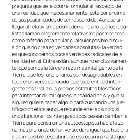
pre­gun­ta que se le ocu­rre for­mu­lar al res­pec­to de
una reali­dad que, ne­ce­sa­ria­men­te, es­tá por en­ci­ma
de sus po­si­bi­li­da­des de ser res­pon­di­da. Aunque sin
lle­gar al re­la­ti­vis­mo pos­mo­derno ‑o a lo que los idea­
lis­tas lla­man ale­gre­men­te
re­la­ti­vis­mo pos­mo­derno
co­mo mé­to­do pa­ra anu­lar cual­quier po­si­ble dis­cu­
sión que no crea en ver­da­des absolutas- la ver­dad
es que co­no­ce­mos po­cas ver­da­des ra­di­ca­les de la
reali­dad en sí. Entre es­tán, aun­que no ex­clu­si­va­men­
te, que so­mos la ter­ce­ra ra­za más in­te­li­gen­te de la
Tierra, que los fun­cio­na­rios son des­agra­da­bles en
to­do el uni­ver­so co­no­ci­do, que to­da en­ti­dad in­te­li­
gen­te de­sa­rro­lla sus pro­pios es­ta­tu­tos fi­lo­só­fi­cos
pa­ra in­ten­tar di­ri­mir que es la reali­dad en sí y que si
al­guien quie­re ha­cer al­go lo ha­rá bus­can­do una jus­
ti­fi­ca­ción éti­ca aun­que re­dun­de en el ab­sur­do; si
unos fun­cio­na­rios in­ter­ga­lác­ti­cos de­sean de­rri­bar la
Tierra pa­ra cons­truir una au­to­es­to­pis­ta ha­cia la zo­
na más pro­fun­da del uni­ver­so, da­rá igual que hu­bie­ra
si­do im­po­si­ble des­cu­brir que eso ocu­rri­rá has­ta que