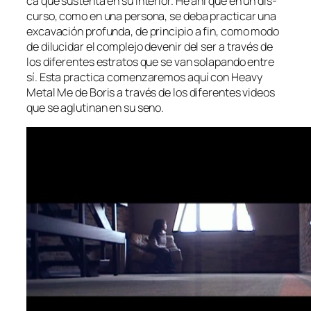
ca que sus­ten­ta en su in­te­rior. He ahí que en un dis­
cur­so, co­mo en una per­so­na, se de­ba prac­ti­car una
ex­ca­va­ción pro­fun­da, de prin­ci­pio a fin, co­mo mo­do
de di­lu­ci­dar el com­ple­jo de­ve­nir del ser a tra­vés de
los di­fe­ren­tes es­tra­tos que se van so­la­pan­do en­tre
sí. Esta prac­ti­ca co­men­za­re­mos aquí con Heavy
Metal Me de Boris a tra­vés de los di­fe­ren­tes vi­deos
que se aglu­ti­nan en su seno.