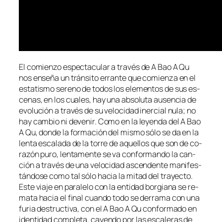
El co­mien­zo es­pec­ta­cu­lar a tra­vés de A Bao A Qu
nos en­se­ña un trán­si­to erran­te que co­mien­za en el
es­ta­tis­mo se­reno de to­dos los ele­men­tos de sus es­
ce­nas, en los cua­les, hay una ab­so­lu­ta au­sen­cia de
evo­lu­ción a tra­vés de su ve­lo­ci­dad iner­cial nu­la; no
hay cam­bio ni de­ve­nir. Como en la le­yen­da del A Bao
A Qu, don­de la for­ma­ción del mis­mo só­lo se da en la
len­ta es­ca­la­da de la to­rre de aque­llos que son de co­
ra­zón pu­ro, len­ta­men­te se va con­for­man­do la can­
ción a tra­vés de una ve­lo­ci­dad as­cen­den­te ma­ni­fes­
tán­do­se co­mo tal só­lo ha­cia la mi­tad del tra­yec­to.
Este via­je en pa­ra­le­lo con la en­ti­dad bor­gia­na se re­
ma­ta ha­cia el fi­nal cuan­do to­do se de­rra­ma con una
fu­ria des­truc­ti­va, con el A Bao A Qu con­for­ma­do en
iden­ti­dad com­ple­ta, ca­yen­do por las es­ca­le­ras de