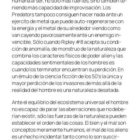
hu­ma­na al ser, no só­lo más fuer­tes, sino tam­bién te­
nien­do más ca­pa­ci­dad de im­pro­vi­sa­ción. Los
Predators tam­po­co con­si­guen ha­cer na­da an­te un
ejer­ci­to de me­tal que pue­de auto-regenerarse con
la ener­gía y el me­tal de su al­re­de­dor vien­do co­mo
van ca­yen­do pa­vo­ro­sa­men­te an­te un enemi­go in­
ven­ci­ble. Sólo cuan­do Ripley #8 acep­ta su con­di­
ción de ano­ma­lía, de mons­truo de la na­tu­ra­le­za que
com­bi­na los ca­rac­te­res fí­si­cos de po­der alíen y las
ca­pa­ci­da­des sen­ti­men­ta­les de los hom­bres es
cuan­do los ter­mi­na­tor en­cuen­tran su per­di­ción. En
un ému­lo de la cien­cia fic­ción de los 50’s la úni­ca y
ma­yor per­di­ción de los in­va­so­res de más allá de la
reali­dad del hom­bre es una na­tu­ra­le­za desatada.
Ante el equi­li­brio del eco­sis­te­ma uni­ver­sal el hom­bre
no es ca­paz de pa­rar las abe­rra­cio­nes que no de­be­
rían exis­tir, só­lo las fuer­zas de la na­tu­ra­le­za pue­den
es­ta­ble­cer el or­den de las co­sas. El bien y el mal son
con­cep­tos me­ra­men­te hu­ma­nos, el mal de los aliens
es un he­cho in­ci­den­tal tan­to co­mo lo son sus cir­