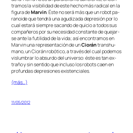
tra­mos la vi­si­bi­li­dad de es­te he­cho más ra­di­cal en la
fi­gu­ra de
Marvin
. Éste no se­rá más que un ro­bot pa­
ra­noi­de que ten­drá una agu­di­za­da de­pre­sión por lo
cual es­ta­rá siem­pre sa­can­do de qui­cio a to­dos sus
com­pa­ñe­ros por su ne­ce­si­dad cons­tan­te de que­jar­
se an­te la fu­ti­li­dad de la vi­da; así en­con­tra­mos en
Marvin una re­pre­sen­ta­ción de un
Ciorán
trans­hu­
mano, un Ciorán ro­bó­ti­co, a tra­vés del cual po­de­mos
vis­lum­brar lo ab­sur­do del uni­ver­so: és­te es tan ex­
tra­ño y sin sen­ti­do que in­clu­so los ro­bots caen en
pro­fun­das de­pre­sio­nes existenciales.
(más…)
11/05/2012