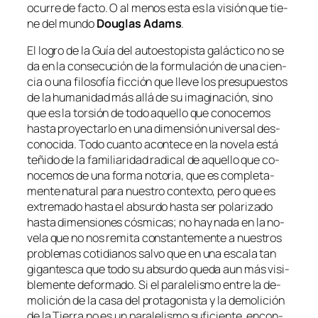
ocu­rre de fac­to. O al me­nos es­ta es la vi­sión que tie­
ne del mun­do
Douglas Adams
.
El lo­gro de la
Guía del au­to­es­to­pis­ta ga­lác­ti­co
no se
da en la con­se­cu­ción de la for­mu­la­ción de una cien­
cia o una fi­lo­so­fía fic­ción que lle­ve los pre­su­pues­tos
de la hu­ma­ni­dad más allá de su ima­gi­na­ción, sino
que es la tor­sión de to­do aque­llo que co­no­ce­mos
has­ta pro­yec­tar­lo en una di­men­sión uni­ver­sal des­
co­no­ci­da. Todo cuan­to acon­te­ce en la no­ve­la es­tá
te­ñi­do de la fa­mi­lia­ri­dad ra­di­cal de aque­llo que co­
no­ce­mos de una for­ma no­to­ria, que es com­ple­ta­
men­te na­tu­ral pa­ra nues­tro con­tex­to, pe­ro que es
ex­tre­ma­do has­ta el ab­sur­do has­ta ser po­la­ri­za­do
has­ta di­men­sio­nes cós­mi­cas; no hay na­da en la no­
ve­la que no nos re­mi­ta cons­tan­te­men­te a nues­tros
pro­ble­mas co­ti­dia­nos sal­vo que en una es­ca­la tan
gi­gan­tes­ca que to­do su ab­sur­do que­da aun más vi­si­
ble­men­te de­for­ma­do. Si el pa­ra­le­lis­mo en­tre la de­
mo­li­ción de la ca­sa del pro­ta­go­nis­ta y la de­mo­li­ción
de la Tierra no es un pa­ra­le­lis­mo su­fi­cien­te, en­con­