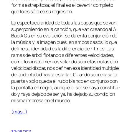
for­ma es­tre­pi­to­sa; el fi­nal es el de­ve­nir com­ple­to
que lo es só­lo en su regresión.
La es­pec­ta­cu­la­ri­dad de to­das las ca­pas que se van
su­per­po­nien­do en la can­ción, que van crean­do al A
Bao A Qu en su evo­lu­ción, se da en la con­jun­ción de
la mú­si­ca y la ima­gen pues, en am­bos ca­sos, lo que
de­fi­ne su iden­ti­dad es la di­fe­ren­cia de rit­mos. Las
ra­mas de ár­bol flo­tan­do a di­fe­ren­tes ve­lo­ci­da­des,
co­mo los ins­tru­men­tos vo­lan­do so­bre las no­tas con
ve­lo­ci­dad dis­par, nos de­fi­nen esa iden­ti­dad múl­ti­ple
de la iden­ti­dad has­ta es­ta­llar. Cuando so­bre­pa­sa la
puer­ta y só­lo que­da el rui­do blan­co en con­jun­to con
la pan­ta­lla en ne­gro, aun­que el ser se ha­ya cons­ti­tui­
do y ha­ya de­ja­do de ser ya, ha de­ja­do su con­di­ción
mis­ma im­pre­sa en el mundo.
(más…)
30/06/2011