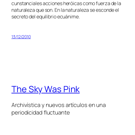
cuns­tan­cia­les ac­cio­nes he­rói­cas co­mo fuer­za de la
na­tu­ra­le­za que son. En la na­tu­ra­le­za se es­con­de el
se­cre­to del equi­li­brio ecuánime.
13/12/2010
The Sky Was Pink
Archivística y nuevos artículos en una
periodicidad fluctuante