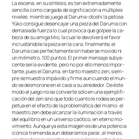
La es­ce­na, en su sín­te­sis, es tan ex­tre­ma­da­men­te
sen­ci­lla co­mo car­ga­da de sig­ni­fi­ca­ción a múl­ti­ples
ni­ve­les: mien­tras jue­ga al Daruma-otoshi la pa­to­sa
Yūko con­si­gue des­en­ca­jar una pie­za del Daruma con
de­ma­sia­da fuer­za lo cual pro­vo­ca que gol­pee la ca­
be­za de su ami­ga Mio, la cual le de­vol­ve­rá el fa­vor
in­crus­tán­do­le la pie­za en la ca­ra; fi­nal­men­te, el
Daruma cae per­fec­ta­men­te sin ha­ber­se mo­vi­do ni
un mi­lí­me­tro, 100 pun­tos. El pri­mer men­sa­je sub­ya­
cen­te se­ría evi­den­te, pe­ro no por ello me­nos im­por­
tan­te, pues el Daruma, en tan­to maes­tro zen, siem­
pre se mues­tra im­pá­vi­do y fir­me aun cuan­do el mun­
do se des­mo­ro­ne en el caos a su al­re­de­dor. De és­te
mo­do el jue­go no se con­vier­te só­lo en una ejem­pli­fi­
ca­ción del zen sino que to­do cuan­to le ro­dea se per­
pe­tua en el efec­to de la pro­ble­má­ti­ca del mis­mo: el
maes­tro zen de­be al­can­zar la ilu­mi­na­ción a tra­vés
del equi­li­brio en un uni­ver­so caó­ti­co, en eterno mo­
vi­mien­to. Aunque ya es­ta ima­gen es de una po­ten­cia
icó­ni­ca tre­men­da aun de­be­ría­mos pa­rar, al me­nos,