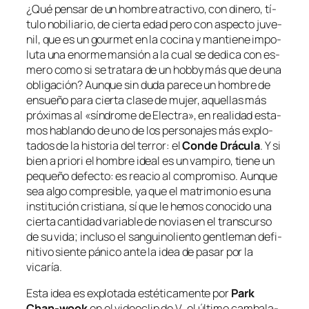
¿Qué pen­sar de un hom­bre atrac­ti­vo, con di­ne­ro, tí­
tu­lo no­bi­lia­rio, de cier­ta edad pe­ro con as­pec­to ju­ve­
nil, que es un
gour­met
en la co­ci­na y man­tie­ne im­po­
lu­ta una enor­me man­sión a la cual se de­di­ca con es­
me­ro co­mo si se tra­ta­ra de un
hobby
más que de una
obli­ga­ción? Aunque sin du­da pa­re­ce un hom­bre de
en­sue­ño pa­ra cier­ta cla­se de mu­jer, aque­llas más
pró­xi­mas al «sín­dro­me de Electra», en reali­dad es­ta­
mos ha­blan­do de uno de los per­so­na­jes más ex­plo­
ta­dos de la his­to­ria del te­rror: el
Conde Drácula
. Y si
bien
a prio­ri
el hom­bre ideal es un vam­pi­ro, tie­ne un
pe­que­ño de­fec­to: es rea­cio al com­pro­mi­so. Aunque
sea al­go com­pre­si­ble, ya que el ma­tri­mo­nio es una
ins­ti­tu­ción cris­tia­na, sí que le he­mos co­no­ci­do una
cier­ta can­ti­dad va­ria­ble de no­vias en el trans­cur­so
de su vi­da; in­clu­so el san­gui­no­lien­to
gentle­man
de­fi­
ni­ti­vo sien­te pá­ni­co an­te la idea de pa­sar por la
vicaría.
Esta idea es ex­plo­ta­da es­té­ti­ca­men­te por
Park
Chan-wook
en el vi­deo­clip de
V
, el úl­ti­mo cam­ba­la­