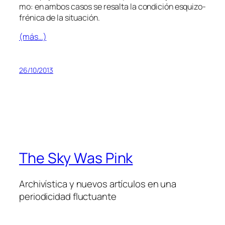
mo: en am­bos ca­sos se re­sal­ta la con­di­ción es­qui­zo­
fré­ni­ca de la situación.
(más…)
26/10/2013
The Sky Was Pink
Archivística y nuevos artículos en una
periodicidad fluctuante