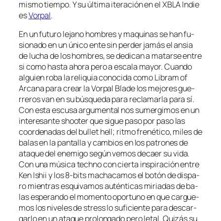
mis­mo tiem­po. Y su úl­ti­ma ite­ra­ción en el XBLA Indie
es
Vorpal
.
En un fu­tu­ro le­jano hom­bres y ma­qui­nas se han fu­
sio­na­do en un úni­co en­te sin per­der ja­más el an­sia
de lu­cha de los hom­bres, se de­di­can a ma­tar­se en­tre
si co­mo has­ta aho­ra pe­ro a es­ca­la ma­yor. Cuando
al­guien ro­ba la re­li­quia co­no­ci­da co­mo Libram of
Arcana pa­ra crear la Vorpal Blade los me­jo­res gue­
rre­ros van en su bús­que­da pa­ra re­cla­mar­la pa­ra sí.
Con es­ta es­cu­sa ar­gu­men­tal nos su­mer­gi­mos en un
in­tere­san­te shoo­ter que si­gue pa­so por pa­so las
coor­de­na­das del bu­llet hell; rit­mo fre­né­ti­co, mi­les de
ba­las en la pan­ta­lla y cam­bios en los pa­tro­nes de
ata­que del enemi­go se­gún ve­mos de­caer su vi­da.
Con una mú­si­ca techno con cier­ta ins­pi­ra­ción en­tre
Ken Ishii y los 8‑bits ma­cha­ca­mos el bo­tón de dis­pa­
ro mien­tras es­qui­va­mos au­tén­ti­cas mi­ria­das de ba­
las es­pe­ran­do el mo­men­to opor­tuno en que car­gue­
mos los ni­ve­les de stress lo su­fi­cien­te pa­ra des­car­
gar­lo en un ata­que pro­lon­ga­do pe­ro le­tal. Quizás su