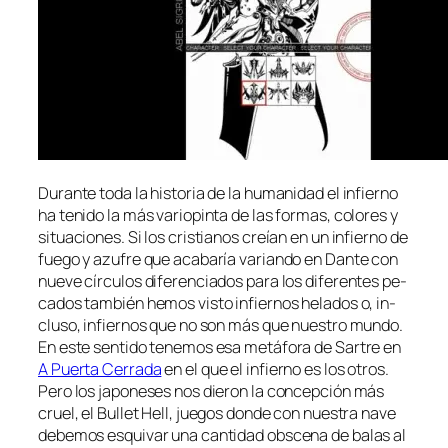
Durante to­da la his­to­ria de la hu­ma­ni­dad el in­fierno
ha te­ni­do la más va­rio­pin­ta de las for­mas, co­lo­res y
si­tua­cio­nes. Si los cris­tia­nos creían en un in­fierno de
fue­go y azu­fre que aca­ba­ría va­rian­do en Dante con
nue­ve círcu­los di­fe­ren­cia­dos pa­ra los di­fe­ren­tes pe­
ca­dos tam­bién he­mos vis­to in­fier­nos he­la­dos o, in­
clu­so, in­fier­nos que no son más que nues­tro mun­do.
En es­te sen­ti­do te­ne­mos esa me­tá­fo­ra de Sartre en
A Puerta Cerrada
en el que el in­fierno es los otros.
Pero los ja­po­ne­ses nos die­ron la con­cep­ción más
cruel, el Bullet Hell, jue­gos don­de con nues­tra na­ve
de­be­mos es­qui­var una can­ti­dad obs­ce­na de ba­las al