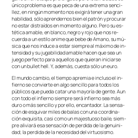
úni­co pro­ble­ma es que pe­ca de una ex­tre­ma sen­ci­
llez, en nin­gún mo­men­to nos exi­gi­rá te­ner una gran
ha­bi­li­dad, só­lo apren­der­nos bien el pa­trón y pro­cu­rar
no es­tar dis­traí­dos en mo­men­to al­guno. Pero su es­
té­ti­ca ama­ble, en blan­co, ne­gro y ro­jo que nos re­
cuer­da a un es­ti­lo ani­me que be­be de Amano, su mú­
si­ca que nos in­du­ce a es­tar siem­pre al má­xi­mo de in­
ten­si­dad y su ju­ga­bi­li­dad ama­ble ha­cen que sea un
jue­go per­fec­to pa­ra aque­llos que quie­ran ini­ciar­se
con un bu­llet hell. Y, ade­más, cues­ta só­lo un euro.
El mun­do cam­bio, el tiem­po apre­mia e in­clu­so el in­
fierno se con­vier­te en al­go sen­ci­llo pa­ra to­dos los
pú­bli­cos que pue­da ca­tar una ma­yo­ría de gen­te. Aun
con to­do el in­fierno siem­pre se­rá in­fierno sea más
du­ro o más sen­ci­llo y por ello, en­can­ta­dor. La sen­sa­
ción de es­qui­var mi­les de ba­las con una coor­di­na­
ción ex­qui­si­ta, ca­si co­mo un ma­jes­tuo­so bai­le, siem­
pre ali­via­rá esa sen­sa­ción de per­di­da de la ge­nui­ni­
dad; la per­di­da de la ne­ce­si­dad del virtuosismo.