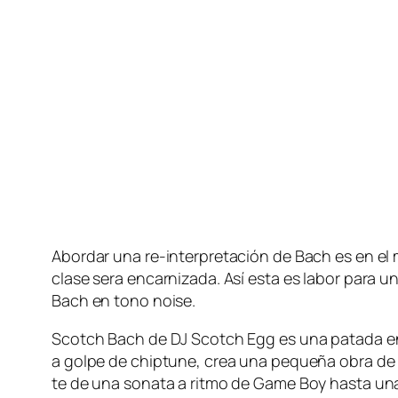
Abordar una re-interpretación de Bach es en el me­jo
cla­se se­ra en­car­ni­za­da. Así es­ta es la­bor pa­r
Bach en tono noise.
Scotch Bach de DJ Scotch Egg es una pa­ta­da en la
a gol­pe de chip­tu­ne, crea una pe­que­ña obra de 
te de una so­na­ta a rit­mo de Game Boy has­ta una bru­