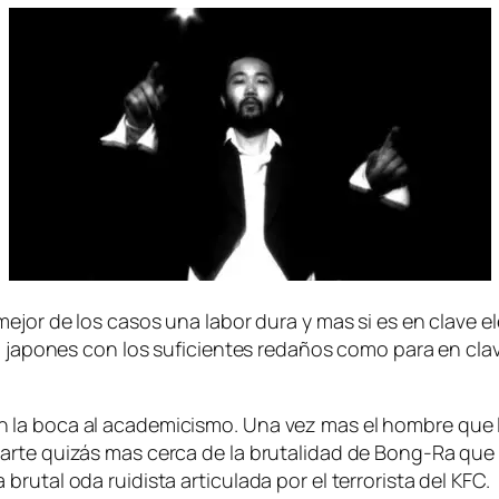
r de los ca­sos una la­bor du­ra y mas si es en cla­ve elec­t
a un ja­po­nes con los su­fi­cien­tes re­da­ños co­mo pa­ra en 
 bo­ca al aca­de­mi­cis­mo. Una vez mas el hom­bre que lan
ar­te qui­zás mas cer­ca de la bru­ta­li­dad de Bong-Ra que 
tal oda rui­dis­ta ar­ti­cu­la­da por el te­rro­ris­ta del KFC.