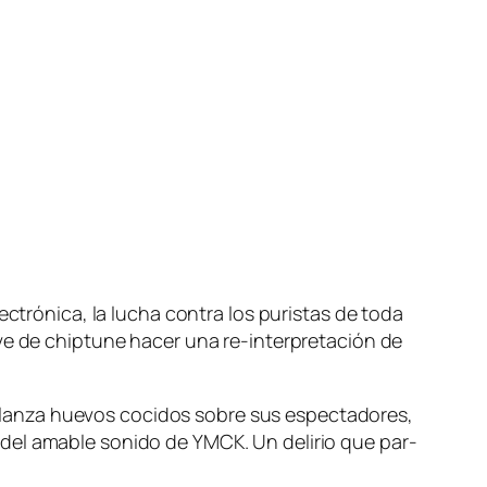
ró­ni­ca, la lu­cha con­tra los pu­ris­tas de to­da
cla­ve de chip­tu­ne ha­cer una re-interpretación de
­za hue­vos co­ci­dos so­bre sus es­pec­ta­do­res,
del ama­ble so­ni­do de YMCK. Un de­li­rio que par­