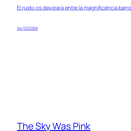
El rui­do os de­vo­ra­ra en­tre la mag­ni­fi­cen­cia barr
04/12/2009
The Sky Was Pink