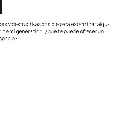
y des­truc­ti­vas po­si­ble pa­ra ex­ter­mi­nar al­gu­
­ro de mi ge­ne­ra­ción, ¿que te pue­de ofre­cer un
 espacio?