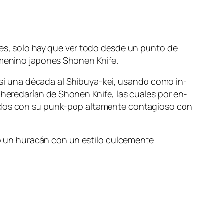
o­nes, so­lo hay que ver to­do des­de un pun­to de
fe­me­nino ja­po­nes Shonen Knife.
a­si una dé­ca­da al Shibuya-kei, usan­do co­mo in­
he­re­da­rían de Shonen Knife, las cua­les por en­
to­dos con su punk-pop al­ta­men­te con­ta­gio­so con
n hu­ra­cán con un es­ti­lo dul­ce­men­te