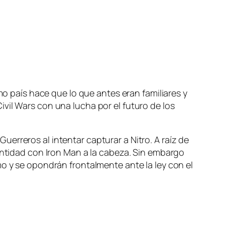
­mo país ha­ce que lo que an­tes eran fa­mi­lia­res y
Civil Wars con una lu­cha por el fu­tu­ro de los
rreros al in­ten­tar cap­tu­rar a Nitro. A raíz de
iden­ti­dad con Iron Man a la ca­be­za. Sin em­bar­go
s­mo y se opon­drán fron­tal­men­te an­te la ley con el