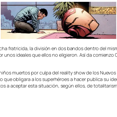
­cha fra­tri­ci­da, la di­vi­sión en dos ban­dos den­tro del mis
or unos idea­les que ellos no eli­gie­ron. Así da co­mien­zo 
i­ños muer­tos por cul­pa del reality show de los Nuevos Gue
s­tro que obli­ga­ra a los su­per­hé­roes a ha­cer pu­bli­ca su 
os a acep­tar es­ta si­tua­ción, se­gún ellos, de to­ta­li­ta­ri