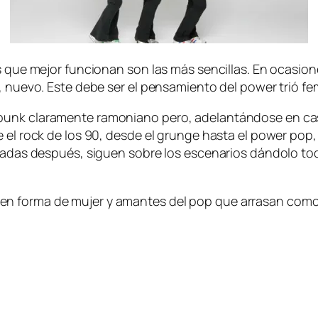
­sas que me­jor fun­cio­nan son las más sen­ci­llas. En oca­si
nos, nue­vo. Este de­be ser el pen­sa­mien­to del po­wer trió 
unk cla­ra­men­te ra­mo­niano pe­ro, ade­lan­tán­do­se en c
el rock de los 90, des­de el grun­ge has­ta el po­wer pop, 
ca­das des­pués, si­guen so­bre los es­ce­na­rios dán­do­lo 
en for­ma de mu­jer y aman­tes del pop que arra­san co­mo u