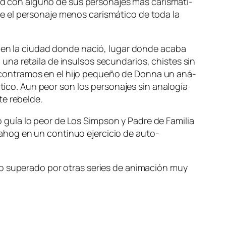
ad con al­guno de sus per­so­na­jes mas ca­ris­má­ti­
l per­so­na­je me­nos ca­ris­má­ti­co de to­da la
 en la ciu­dad don­de na­ció, lu­gar don­de aca­ba
a re­tai­la de in­sul­sos se­cun­da­rios, chis­tes sin
 en­con­tra­mos en el hi­jo pe­que­ño de Donna un aná­
co. Aun peor son los per­so­na­jes sin ana­lo­gía
­te rebelde.
o­mo guía lo peor de Los Simpson y Padre de Familia
ahog en un con­ti­nuo ejer­ci­cio de auto-
o su­pe­ra­do por otras se­ries de ani­ma­ción muy