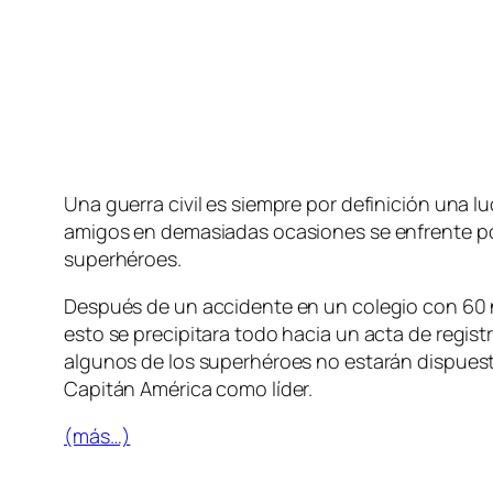
Una gue­rra ci­vil es siem­pre por de­fi­ni­ción una lu
ami­gos en de­ma­sia­das oca­sio­nes se en­fren­te p
superhéroes.
Después de un ac­ci­den­te en un co­le­gio con 60 n
es­to se pre­ci­pi­ta­ra to­do ha­cia un ac­ta de re­gi
al­gu­nos de los su­per­hé­roes no es­ta­rán dis­pues­t
Capitán América co­mo líder.
(más…)