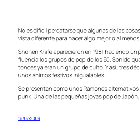
No es di­fí­cil per­ca­tar­se que al­gu­nas de las co
vis­ta di­fe­ren­te pa­ra ha­cer al­go me­jor o al me­
Shonen Knife apa­re­cie­ron en 1981 ha­cien­do un p
fluen­cia los gru­pos de pop de los 50. Sonido que 
ton­ces ya eran un gru­po de cul­to. Y así, tres dé­
unos áni­mos fes­ti­vos inigualables.
Se pre­sen­tan co­mo unos Ramones al­ter­na­ti­vos 
punk. Una de las pe­que­ñas jo­yas pop de Japón.
16/07/2009