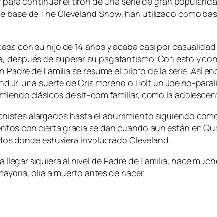
a­ra con­ti­nuar el ti­rón de una se­rie de gran po­pu­la­ri­d
e ba­se de The Cleveland Show, han uti­li­za­do co­mo ba­se e
­sa con su hi­jo de 14 años y aca­ba ca­si por ca­sua­li­dad
 des­pués de su­pe­rar su pa­ga­fan­tis­mo. Con es­to y con un
 en Padre de Familia se re­su­me el pi­lo­to de la se­rie. Así
d Jr. una suer­te de Cris mo­reno o Holt un Joe no-paraliti
mien­do clá­si­cos de sit-com fa­mi­liar, co­mo la ado­les­cen
is­tes alar­ga­dos has­ta el abu­rri­mien­to si­guien­do c
men­tos con cier­ta gra­cia se dan cuan­do aun es­tán en Qu
­dos don­de es­tu­vie­ra in­vo­lu­cra­do Cleveland.
le­gar si­quie­ra al ni­vel de Padre de Familia, ha­ce mu­ch
 ma­yo­ría, olía a muer­to an­tes de nacer.