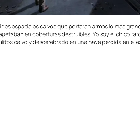
es es­pa­cia­les cal­vos que por­ta­ran ar­mas lo más gran­des 
a­pe­ta­ban en co­ber­tu­ras des­trui­bles. Yo soy el chi­co ra
li­tos cal­vo y des­ce­re­bra­do en una na­ve per­di­da en el