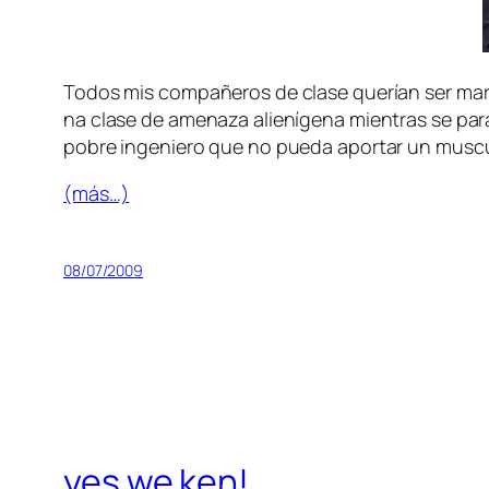
Todos mis com­pa­ñe­ros de cla­se que­rían ser ma­ri­n
na cla­se de ame­na­za alie­ní­ge­na mien­tras se pa­r
po­bre in­ge­nie­ro que no pue­da apor­tar un mus­cu­
(más…)
08/07/2009
yes we ken!