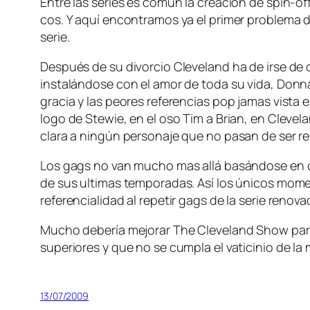
Entre las se­ries es co­mún la crea­ción de spin-off p
cos. Y aquí en­con­tra­mos ya el pri­mer pro­ble­ma d
serie.
Después de su di­vor­cio Cleveland ha de ir­se de ca
ins­ta­lán­do­se con el amor de to­da su vi­da, Donna,
gra­cia y las peo­res re­fe­ren­cias pop ja­mas vis­ta
lo­go de Stewie, en el oso Tim a Brian, en Clevelan
cla­ra a nin­gún per­so­na­je que no pa­san de ser re­
Los gags no van mu­cho mas allá ba­sán­do­se en ch
de sus ul­ti­mas tem­po­ra­das. Así los úni­cos mo­
referencialidad al re­pe­tir gags de la se­rie re­no­va
Mucho de­be­ría me­jo­rar The Cleveland Show pa­ra l
su­pe­rio­res y que no se cum­pla el va­ti­ci­nio de la
13/07/2009