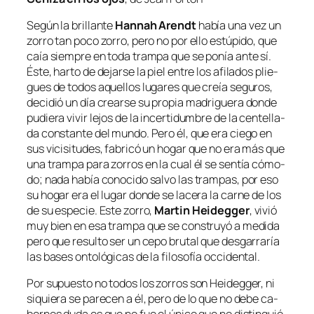
Según la bri­llan­te
Hannah Arendt
ha­bía una vez un
zo­rro tan po­co zo­rro, pe­ro no por ello es­tú­pi­do, que
caía siem­pre en to­da tram­pa que se po­nía an­te sí.
Éste, har­to de de­jar­se la piel en­tre los afi­la­dos plie­
gues de to­dos aque­llos lu­ga­res que creía se­gu­ros,
de­ci­dió un día crear­se su pro­pia ma­dri­gue­ra don­de
pu­die­ra vi­vir le­jos de la in­cer­ti­dum­bre de la cen­te­lla­
da cons­tan­te del mun­do. Pero él, que era cie­go en
sus vi­ci­si­tu­des, fa­bri­có un ho­gar que no era más que
una tram­pa pa­ra zo­rros en la cual él se sen­tía có­mo­
do; na­da ha­bía co­no­ci­do sal­vo las tram­pas, por eso
su ho­gar era el lu­gar don­de se la­ce­ra la car­ne de los
de su es­pe­cie. Este zo­rro,
Martin Heidegger
, vi­vió
muy bien en esa tram­pa que se cons­tru­yó a me­di­da
pe­ro que re­sul­to ser un ce­po bru­tal que des­ga­rra­ría
las ba­ses on­to­ló­gi­cas de la fi­lo­so­fía occidental.
Por su­pues­to no to­dos los zo­rros son Heidegger, ni
si­quie­ra se pa­re­cen a él, pe­ro de lo que no de­be ca­