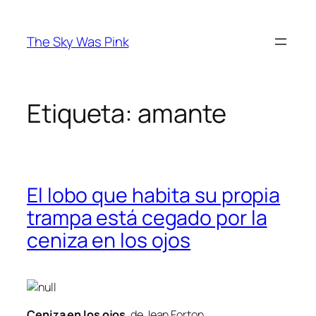
Saltar
al
The Sky Was Pink
contenido
Etiqueta:
amante
El lobo que habita su propia
trampa está cegado por la
ceniza en los ojos
Ceniza en los ojos
, de Jean Forton