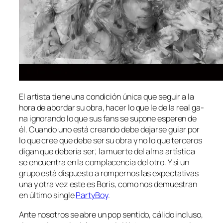
El ar­tis­ta tie­ne una con­di­ción úni­ca que se­guir a la
ho­ra de abor­dar su obra, ha­cer lo que le de la real ga­
na ig­no­ran­do lo que sus fans se su­po­ne es­pe­ren de
él. Cuando uno es­tá crean­do de­be de­jar­se guiar por
lo que cree que de­be ser su obra y no lo que ter­ce­ros
di­gan que de­be­ría ser; la muer­te del al­ma ar­tís­ti­ca
se en­cuen­tra en la com­pla­cen­cia del otro. Y si un
gru­po es­tá dis­pues­to a rom­per­nos las ex­pec­ta­ti­vas
una y otra vez es­te es Boris, co­mo nos de­mues­tran
en úl­ti­mo sin­gle
PartyBoy
.
Ante no­so­tros se abre un pop sen­ti­do, cá­li­do in­clu­so,