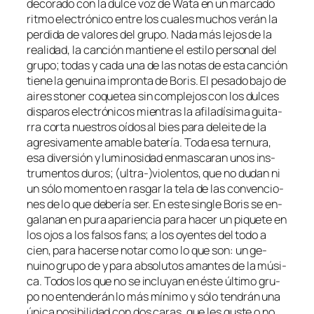
de­co­ra­do con la dul­ce voz de Wata en un mar­ca­do
rit­mo elec­tró­ni­co en­tre los cua­les mu­chos ve­rán la
per­di­da de va­lo­res del gru­po. Nada más le­jos de la
reali­dad, la can­ción man­tie­ne el es­ti­lo per­so­nal del
gru­po; to­das y ca­da una de las no­tas de es­ta can­ción
tie­ne la ge­nui­na im­pron­ta de Boris. El pe­sa­do ba­jo de
ai­res sto­ner co­que­tea sin com­ple­jos con los dul­ces
dis­pa­ros elec­tró­ni­cos mien­tras la afi­la­dí­si­ma gui­ta­
rra cor­ta nues­tros oí­dos al bies pa­ra de­lei­te de la
agre­si­va­men­te ama­ble ba­te­ría. Toda esa ter­nu­ra,
esa di­ver­sión y lu­mi­no­si­dad en­mas­ca­ran unos ins­
tru­men­tos du­ros; (ultra-)violentos, que no du­dan ni
un só­lo mo­men­to en ras­gar la te­la de las con­ven­cio­
nes de lo que de­be­ría ser. En es­te sin­gle Boris se en­
ga­la­nan en pu­ra apa­rien­cia pa­ra ha­cer un pi­que­te en
los ojos a los fal­sos fans; a los oyen­tes del to­do a
cien, pa­ra ha­cer­se no­tar co­mo lo que son: un ge­
nuino gru­po de y pa­ra ab­so­lu­tos aman­tes de la mú­si­
ca. Todos los que no se in­clu­yan en és­te úl­ti­mo gru­
po no en­ten­de­rán lo más mí­ni­mo y só­lo ten­drán una
úni­ca po­si­bi­li­dad con dos ca­ras, que les gus­te o no