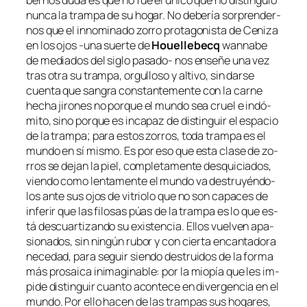
ber­nos du­da es que no fue el úni­co que no dis­tin­guió
nun­ca la tram­pa de su ho­gar. No de­be­ría sor­pren­der­
nos que el in­no­mi­na­do zo­rro pro­ta­go­nis­ta de
Ceniza
en los ojos
‑una suer­te de
Houellebecq
wan­na­be
de me­dia­dos del si­glo pasado- nos en­se­ñe una vez
tras otra su tram­pa, or­gu­llo­so y al­ti­vo, sin dar­se
cuen­ta que san­gra cons­tan­te­men­te con la car­ne
he­cha ji­ro­nes no por­que el mun­do sea cruel e in­dó­
mi­to, sino por­que es in­ca­paz de dis­tin­guir el es­pa­cio
de la tram­pa; pa­ra es­tos zo­rros, to­da tram­pa es el
mun­do en sí mis­mo. Es por eso que es­ta cla­se de zo­
rros se de­jan la piel, com­ple­ta­men­te des­qui­cia­dos,
vien­do co­mo len­ta­men­te el mun­do va des­tru­yén­do­
los an­te sus ojos de vi­trio­lo que no son ca­pa­ces de
in­fe­rir que las fi­lo­sas púas de la tram­pa es lo que es­
tá des­cuar­ti­zan­do su exis­ten­cia. Ellos vuel­ven apa­
sio­na­dos, sin nin­gún ru­bor y con cier­ta en­can­ta­do­ra
ne­ce­dad, pa­ra se­guir sien­do des­trui­dos de la for­ma
más pro­sai­ca inima­gi­na­ble: por la mio­pía que les im­
pi­de dis­tin­guir cuan­to acon­te­ce en di­ver­gen­cia en el
mun­do. Por ello ha­cen de las tram­pas sus ho­ga­res,