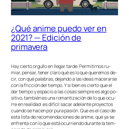
¿Qué anime puedo ver en
2021? — Edición de
primavera
Hay cier­to or­gu­llo en lle­gar tar­de. Permitirnos ru­
miar, pen­sar, te­ner cla­ro qué es lo que que­re­mos de­
cir, con qué pa­la­bras, de­jan­do a las ideas ma­ce­rar­se
con la fric­ción del tiem­po. Y si bien es cier­to que el
dar tiem­po y es­pa­cio a las co­sas siem­pre es al­go po­
si­ti­vo, tam­bién es una ro­man­ti­za­ción de lo que ocu­
rre en reali­dad: es di­fí­cil sa­car ade­lan­te pro­yec­tos
cuan­do se ha­cen por pu­ra pa­sión. Que es el ca­so de
es­ta lis­ta de re­co­men­da­cio­nes de ani­me, que ya se
en­fren­ta con lo que es­tá ocu­rrien­do du­ran­te la tem­