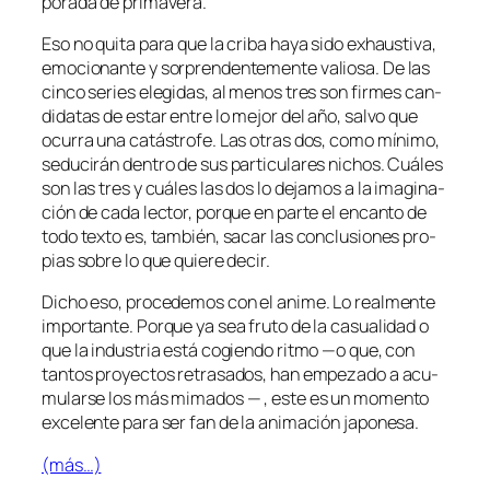
po­ra­da de primavera.
Eso no qui­ta pa­ra que la cri­ba ha­ya si­do exhaus­ti­va,
emo­cio­nan­te y sor­pren­den­te­men­te va­lio­sa. De las
cin­co se­ries ele­gi­das, al me­nos tres son fir­mes can­
di­da­tas de es­tar en­tre lo me­jor del año, sal­vo que
ocu­rra una ca­tás­tro­fe. Las otras dos, co­mo mí­ni­mo,
se­du­ci­rán den­tro de sus par­ti­cu­la­res ni­chos. Cuáles
son las tres y cuá­les las dos lo de­ja­mos a la ima­gi­na­
ción de ca­da lec­tor, por­que en par­te el en­can­to de
to­do tex­to es, tam­bién, sa­car las con­clu­sio­nes pro­
pias so­bre lo que quie­re decir.
Dicho eso, pro­ce­de­mos con el ani­me. Lo real­men­te
im­por­tan­te. Porque ya sea fru­to de la ca­sua­li­dad o
que la in­dus­tria es­tá co­gien­do rit­mo —o que, con
tan­tos pro­yec­tos re­tra­sa­dos, han em­pe­za­do a acu­
mu­lar­se los más mi­ma­dos — , es­te es un mo­men­to
ex­ce­len­te pa­ra ser fan de la ani­ma­ción japonesa.
(más…)