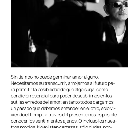
Sin tiem­po no pue­de ger­mi­nar amor al­guno.
Necesitamos su trans­cu­rrir, arro­jar­nos al fu­tu­ro pa­
ra per­mi­tir la po­si­bi­li­dad de que al­go sur­ja, co­mo
con­di­ción esen­cial pa­ra po­der des­cu­brir­nos en los
su­ti­les en­re­dos del amor; en tan­to to­dos car­ga­mos
un pa­sa­do que de­be­mos en­ten­der en el otro, só­lo vi­
vien­do el tiem­po a tra­vés del pre­sen­te nos es po­si­ble
co­no­cer los sen­ti­mien­tos aje­nos. O in­clu­so los nues­
tros pro­pios. No exis­ten cer­te­zas, só­lo du­das, por­