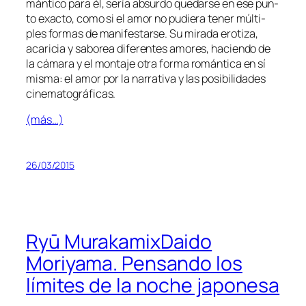
mán­ti­co pa­ra él, se­ría ab­sur­do que­dar­se en ese pun­
to exac­to, co­mo si el amor no pu­die­ra te­ner múl­ti­
ples for­mas de ma­ni­fes­tar­se. Su mi­ra­da ero­ti­za,
aca­ri­cia y sa­bo­rea di­fe­ren­tes amo­res, ha­cien­do de
la cá­ma­ra y el mon­ta­je otra for­ma ro­mán­ti­ca en sí
mis­ma: el amor por la na­rra­ti­va y las po­si­bi­li­da­des
cinematográficas.
(más…)
26/03/2015
Ryū MurakamixDaido
Moriyama. Pensando los
límites de la noche japonesa