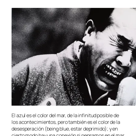
El azul es el co­lor del mar, de la in­fi­ni­tud po­si­ble de
los acon­te­ci­mien­tos, pe­ro tam­bién es el co­lor de la
de­ses­pe­ra­ción (
being blue
, es­tar de­pri­mi­do); y en
cier­to mo­do hay una co­ne­xión si pen­sa­mos en el mar