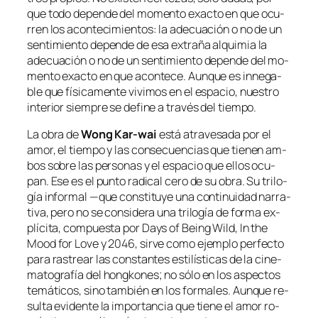
que to­do de­pen­de del mo­men­to exac­to en que ocu­
rren los acon­te­ci­mien­tos: la ade­cua­ción o no de un
sen­ti­mien­to de­pen­de de esa ex­tra­ña al­qui­mia la
ade­cua­ción o no de un sen­ti­mien­to de­pen­de del mo­
men­to exac­to en que acon­te­ce. Aunque es in­ne­ga­
ble que fí­si­ca­men­te vi­vi­mos en el es­pa­cio, nues­tro
in­te­rior siem­pre se de­fi­ne a tra­vés del tiempo.
La obra de
Wong Kar-wai
es­tá atra­ve­sa­da por el
amor, el tiem­po y las con­se­cuen­cias que tie­nen am­
bos so­bre las per­so­nas y el es­pa­cio que ellos ocu­
pan. Ese es el pun­to ra­di­cal ce­ro de su obra. Su tri­lo­
gía in­for­mal —que cons­ti­tu­ye una con­ti­nui­dad na­rra­
ti­va, pe­ro no se con­si­de­ra una tri­lo­gía de for­ma ex­
plí­ci­ta, com­pues­ta por
Days of Being Wild
,
In the
Mood for Love
y
2046
, sir­ve co­mo ejem­plo per­fec­to
pa­ra ras­trear las cons­tan­tes es­ti­lís­ti­cas de la ci­ne­
ma­to­gra­fía del hong­ko­nes; no só­lo en los as­pec­tos
te­má­ti­cos, sino tam­bién en los for­ma­les. Aunque re­
sul­ta evi­den­te la im­por­tan­cia que tie­ne el amor ro­