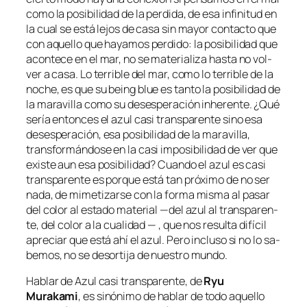
co­mo la po­si­bi­li­dad de la per­di­da, de esa in­fi­ni­tud en
la cual se es­tá le­jos de ca­sa sin ma­yor con­tac­to que
con aque­llo que ha­ya­mos per­di­do: la po­si­bi­li­dad que
acon­te­ce en el mar, no se ma­te­ria­li­za has­ta no vol­
ver a ca­sa. Lo te­rri­ble del mar, co­mo lo te­rri­ble de la
no­che, es que su
being blue
es tan­to la po­si­bi­li­dad de
la ma­ra­vi­lla co­mo su de­ses­pe­ra­ción inhe­ren­te. ¿Qué
se­ría en­ton­ces el azul ca­si trans­pa­ren­te sino esa
de­ses­pe­ra­ción, esa po­si­bi­li­dad de la ma­ra­vi­lla,
trans­for­mán­do­se en la ca­si im­po­si­bi­li­dad de ver que
exis­te aun esa po­si­bi­li­dad? Cuando el azul es ca­si
trans­pa­ren­te es por­que es­tá tan pró­xi­mo de no ser
na­da, de mi­me­ti­zar­se con la for­ma mis­ma al pa­sar
del co­lor al es­ta­do ma­te­rial —del azul al trans­pa­ren­
te, del co­lor a la cua­li­dad — , que nos re­sul­ta di­fí­cil
apre­ciar que es­tá ahí el azul. Pero in­clu­so si no lo sa­
be­mos, no se de­sor­ti­ja de nues­tro mundo.
Hablar de
Azul ca­si trans­pa­ren­te
, de
Ryu
Murakami
, es si­nó­ni­mo de ha­blar de to­do aque­llo