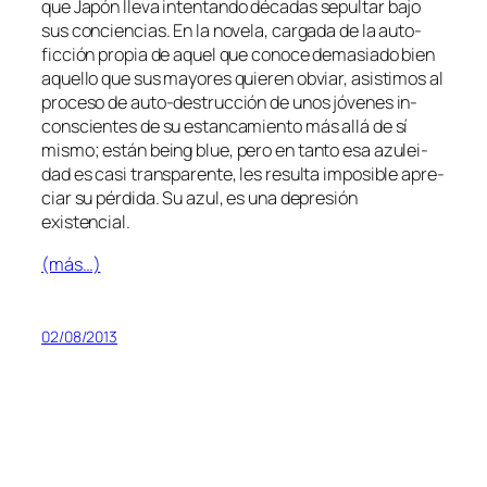
que
Japón
lle­va in­ten­tan­do dé­ca­das se­pul­tar ba­jo
sus con­cien­cias. En la no­ve­la, car­ga­da de la auto-
ficción pro­pia de aquel que co­no­ce de­ma­sia­do bien
aque­llo que sus ma­yo­res quie­ren ob­viar, asis­ti­mos al
pro­ce­so de auto-destrucción de unos jó­ve­nes in­
cons­cien­tes de su es­tan­ca­mien­to más allá de sí
mis­mo; es­tán
being blue
, pe­ro en tan­to esa azu­lei­
dad es ca­si trans­pa­ren­te, les re­sul­ta im­po­si­ble apre­
ciar su pér­di­da. Su azul, es una de­pre­sión
existencial.
(más…)
02/08/2013