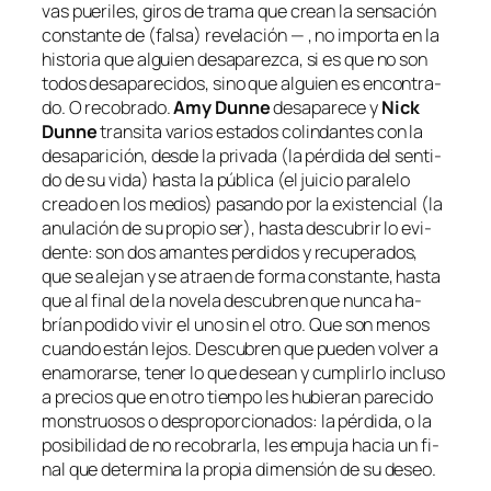
vas pue­ri­les, gi­ros de tra­ma que crean la sen­sa­ción
cons­tan­te de (fal­sa) re­ve­la­ción — , no im­por­ta en la
his­to­ria que al­guien des­apa­rez­ca, si es que no son
to­dos des­apa­re­ci­dos, sino que al­guien es en­con­tra­
do. O re­co­bra­do.
Amy Dunne
des­apa­re­ce y
Nick
Dunne
tran­si­ta va­rios es­ta­dos co­lin­dan­tes con la
des­apa­ri­ción, des­de la pri­va­da (la pér­di­da del sen­ti­
do de su vi­da) has­ta la pú­bli­ca (el jui­cio pa­ra­le­lo
crea­do en los me­dios) pa­san­do por la exis­ten­cial (la
anu­la­ción de su pro­pio ser), has­ta des­cu­brir lo evi­
den­te: son dos aman­tes per­di­dos y re­cu­pe­ra­dos,
que se ale­jan y se atraen de for­ma cons­tan­te, has­ta
que al fi­nal de la no­ve­la des­cu­bren que nun­ca ha­
brían po­di­do vi­vir el uno sin el otro. Que son me­nos
cuan­do es­tán le­jos. Descubren que pue­den vol­ver a
ena­mo­rar­se, te­ner lo que de­sean y cum­plir­lo in­clu­so
a pre­cios que en otro tiem­po les hu­bie­ran pa­re­ci­do
mons­truo­sos o des­pro­por­cio­na­dos: la pér­di­da, o la
po­si­bi­li­dad de no re­co­brar­la, les em­pu­ja ha­cia un fi­
nal que de­ter­mi­na la pro­pia di­men­sión de su deseo.