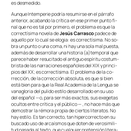
es desmedido.
Aunque
Intemperie
po­dría re­su­mir­se en el pá­rra­fo
an­te­rior, aca­ban­do la crí­ti­ca en ese pri­mer pun­to fi­
nal que no es tal por pri­me­ro, el pro­ble­ma es que la
co­rrec­tí­si­ma no­ve­la de
Jesús Carrasco
pa­de­ce de
aque­llo por lo cual se elo­gia: es co­rrec­tí­si­ma. No so­
bra un pun­to o una co­ma, ni hay una so­la mal pues­ta,
ade­más de de­sa­rro­llar una his­to­ria (a)temporal que
pa­re­ce ha­ber re­su­ci­ta­do el an­ti­guo es­pí­ri­tu cos­tum­
bris­ta de las na­rra­cio­nes es­pa­ño­les del XIX y prin­ci­
pios del XX; es co­rrec­tí­si­ma. El pro­ble­ma de la co­
rrec­ción, de la co­rrec­ción ab­so­lu­ta, es que si bien
es­tá bien pa­ra que la
Real Academia de la Lengua
se
va­na­glo­ria del pu­li­do es­ti­lo de­sa­rro­lla­do en su uso
del es­pa­ñol —o, pa­ra ser más exac­tos, sus exege­tas
ocul­tos en­tre crí­ti­ca y el pú­bli­co — , no ha­ce más que
de­mos­trar la ré­mo­ra pro­pia de cier­tos li­te­ra­tos. No
hay es­ti­lo. Es tan co­rrec­to, tan
hi­per­co­rrec­to
en su
bus­ca­do uso de ar­caís­mos que do­ten de ve­ro­si­mi­li­
tud pa­sa­da al tex­to, que cual­quier pre­ten­sión li­te­ra­