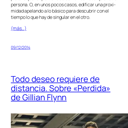
per­so­na. O, en unos po­cos ca­sos, edi­fi­car una pro­xi­
mi­dad ape­lan­do a lo bá­si­co pa­ra des­cu­brir con el
tiem­po lo que hay de sin­gu­lar en el otro.
(más…)
09/12/2014
Todo deseo requiere de
distancia. Sobre «Perdida»
de Gillian Flynn