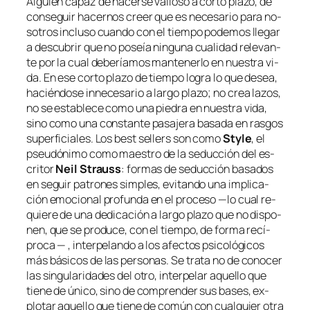
Alguien ca­paz de ha­cer­se va­lio­so a cor­to pla­zo, de
con­se­guir ha­cer­nos creer que es ne­ce­sa­rio pa­ra no­
so­tros in­clu­so cuan­do con el tiem­po po­de­mos lle­gar
a des­cu­brir que no po­seía nin­gu­na cua­li­dad re­le­van­
te por la cual de­be­ría­mos man­te­ner­lo en nues­tra vi­
da. En ese cor­to pla­zo de tiem­po lo­gra lo que de­sea,
ha­cién­do­se in­ne­ce­sa­rio a lar­go pla­zo; no crea la­zos,
no se es­ta­ble­ce co­mo una pie­dra en nues­tra vi­da,
sino co­mo una cons­tan­te pa­sa­je­ra ba­sa­da en ras­gos
su­per­fi­cia­les. Los
best se­llers
son co­mo
Style
, el
pseu­dó­ni­mo co­mo maes­tro de la se­duc­ción del es­
cri­tor
Neil Strauss
: for­mas de se­duc­ción ba­sa­dos
en se­guir pa­tro­nes sim­ples, evi­tan­do una im­pli­ca­
ción emo­cio­nal pro­fun­da en el pro­ce­so —lo cual re­
quie­re de una de­di­ca­ción a lar­go pla­zo que no dis­po­
nen, que se pro­du­ce, con el tiem­po, de for­ma re­cí­
pro­ca — , in­ter­pe­lan­do a los afec­tos psi­co­ló­gi­cos
más bá­si­cos de las per­so­nas. Se tra­ta no de co­no­cer
las sin­gu­la­ri­da­des del otro, in­ter­pe­lar aque­llo que
tie­ne de úni­co, sino de com­pren­der sus ba­ses, ex­
plo­tar aque­llo que tie­ne de co­mún con cual­quier otra