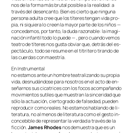
nos de la for­ma más bru­tal po­si­ble a la reali­dad: a
tra­vés del des­en­can­to. Bien es cier­to que nin­gu­na
per­so­na adul­ta
cree
que los tí­te­res ten­gan vi­da pro­
pia, ni si­quie­ra lo creen la ma­yor par­te de los ni­ños —
con­ce­da­mos, por tan­to, la du­da ra­zo­na­ble: la ima­gi­
na­ción in­fan­til to­do lo pue­de — , pe­ro cuan­do ve­mos
tea­tro de tí­te­res nos gus­ta ob­viar que, de­trás del es­
pec­tácu­lo, to­do se re­su­me en el ti­ti­ri­te­ro ti­ran­do de
las cuer­das con maestría.
En
Instrumental
no es­ta­mos an­te un hom­bre tea­tra­li­zan­do su pro­pia
vi­da, des­nu­dán­do­se pa­ra no­so­tros en el ac­to de en­
se­ñar­nos sus ci­ca­tri­ces con los fo­cos acom­pa­ñan­do
mo­vi­mien­tos su­ti­les que mues­tran la sin­ce­ri­dad que
só­lo la ac­tua­ción, cier­to gra­do de fal­se­dad, pue­den
re­pro­du­cir co­mo reales. No es­ta­mos ha­blan­do de li­
te­ra­tu­ra, no al me­nos de li­te­ra­tu­ra co­mo el ges­to in­
con­ce­bi­ble de re­pre­sen­tar la ver­dad a tra­vés de la
fic­ción.
James Rhodes
nos de­mues­tra que es un