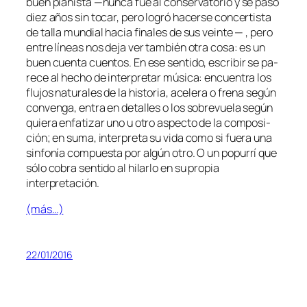
buen pia­nis­ta —nun­ca fue al con­ser­va­to­rio y se pa­só
diez años sin to­car, pe­ro lo­gró ha­cer­se con­cer­tis­ta
de ta­lla mun­dial ha­cia fi­na­les de sus vein­te — , pe­ro
en­tre lí­neas nos de­ja ver tam­bién otra co­sa: es un
buen cuen­ta cuen­tos. En ese sen­ti­do, es­cri­bir se pa­
re­ce al he­cho de in­ter­pre­tar mú­si­ca: en­cuen­tra los
flu­jos na­tu­ra­les de la his­to­ria, ace­le­ra o fre­na se­gún
con­ven­ga, en­tra en de­ta­lles o los so­bre­vue­la se­gún
quie­ra en­fa­ti­zar uno u otro as­pec­to de la com­po­si­
ción; en su­ma, in­ter­pre­ta su vi­da co­mo si fue­ra una
sin­fo­nía com­pues­ta por al­gún otro. O un
po­pu­rrí
que
só­lo co­bra sen­ti­do al hi­lar­lo en su pro­pia
interpretación.
(más…)
22/01/2016