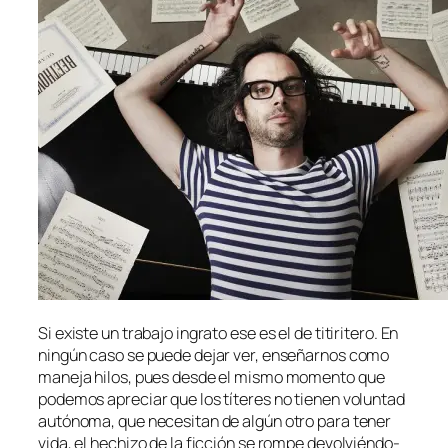
Si exis­te un tra­ba­jo in­gra­to ese es el de ti­ti­ri­te­ro. En
nin­gún ca­so se pue­de de­jar ver, en­se­ñar­nos co­mo
ma­ne­ja hi­los, pues des­de el mis­mo mo­men­to que
po­de­mos apre­ciar que los tí­te­res no tie­nen vo­lun­tad
au­tó­no­ma, que ne­ce­si­tan de al­gún otro pa­ra te­ner
vi­da, el he­chi­zo de la fic­ción se rom­pe de­vol­vién­do­