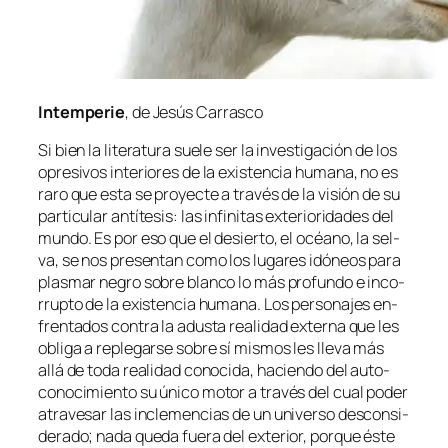
Intemperie
, de Jesús Carrasco
Si bien la li­te­ra­tu­ra sue­le ser la in­ves­ti­ga­ción de los
opre­si­vos in­te­rio­res de la exis­ten­cia hu­ma­na, no es
ra­ro que es­ta se pro­yec­te a tra­vés de la vi­sión de su
par­ti­cu­lar an­tí­te­sis: las in­fi­ni­tas ex­te­rio­ri­da­des del
mun­do. Es por eso que el de­sier­to, el océano, la sel­
va, se nos pre­sen­tan co­mo los lu­ga­res idó­neos pa­ra
plas­mar ne­gro so­bre blan­co lo más pro­fun­do e in­co­
rrup­to de la exis­ten­cia hu­ma­na. Los per­so­na­jes en­
fren­ta­dos con­tra la adus­ta reali­dad ex­ter­na que les
obli­ga a re­ple­gar­se so­bre sí mis­mos les lle­va más
allá de to­da reali­dad co­no­ci­da, ha­cien­do del auto-
conocimiento su úni­co mo­tor a tra­vés del cual po­der
atra­ve­sar las in­cle­men­cias de un uni­ver­so des­con­si­
de­ra­do; na­da que­da fue­ra del ex­te­rior, por­que és­te