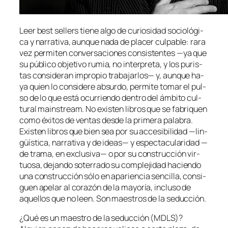
Leer
best se­llers
tie­ne al­go de cu­rio­si­dad so­cio­ló­gi­
ca y na­rra­ti­va, aun­que na­da de pla­cer cul­pa­ble: ra­ra
vez per­mi­ten con­ver­sa­cio­nes con­sis­ten­tes —ya que
su pú­bli­co ob­je­ti­vo ru­mia, no in­ter­pre­ta, y los pu­ris­
tas con­si­de­ran im­pro­pio tra­ba­jar­los— y, aun­que ha­
ya quien lo con­si­de­re ab­sur­do, per­mi­te to­mar el pul­
so de lo que es­tá ocu­rrien­do den­tro del ám­bi­to cul­
tu­ral
mains­tream
. No exis­ten li­bros que se fa­bri­quen
co­mo éxi­tos de ven­tas des­de la pri­me­ra pa­la­bra.
Existen li­bros que bien sea por su ac­ce­si­bi­li­dad —lin­
güís­ti­ca, na­rra­ti­va y de ideas— y es­pec­ta­cu­la­ri­dad —
de tra­ma, en ex­clu­si­va— o por su cons­truc­ción vir­
tuo­sa, de­jan­do so­te­rra­do su com­ple­ji­dad ha­cien­do
una cons­truc­ción só­lo en apa­rien­cia sen­ci­lla, con­si­
guen ape­lar al co­ra­zón de la ma­yo­ría, in­clu­so de
aque­llos que no leen. Son maes­tros de la seducción.
¿Qué es un maes­tro de la se­duc­ción (MDLS)?