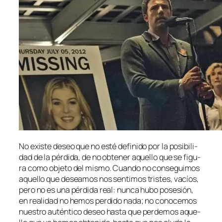
No exis­te de­seo que no es­té de­fi­ni­do por la po­si­bi­li­
dad de la pér­di­da, de no ob­te­ner aque­llo que se fi­gu­
ra co­mo ob­je­to del mis­mo. Cuando no con­se­gui­mos
aque­llo que de­sea­mos nos sen­ti­mos tris­tes, va­cíos,
pe­ro no es una pér­di­da real: nun­ca hu­bo po­se­sión,
en reali­dad no he­mos per­di­do na­da; no co­no­ce­mos
nues­tro au­tén­ti­co de­seo has­ta que per­de­mos aque­