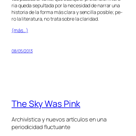
ria que­da se­pul­ta­da por la ne­ce­si­dad de na­rrar una
his­to­ria de la for­ma más cla­ra y sen­ci­lla po­si­ble; pe­
ro la li­te­ra­tu­ra, no tra­ta so­bre la claridad.
(más…)
08/05/2013
The Sky Was Pink
Archivística y nuevos artículos en una
periodicidad fluctuante