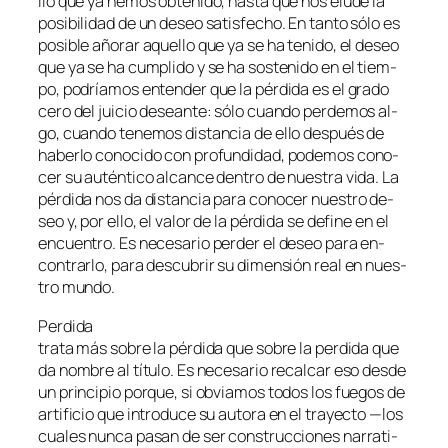
llo que ya he­mos ob­te­ni­do, has­ta que nos elu­de la
po­si­bi­li­dad de un de­seo sa­tis­fe­cho. En tan­to só­lo es
po­si­ble año­rar aque­llo que ya se ha te­ni­do, el de­seo
que ya se ha cum­pli­do y se ha sos­te­ni­do en el tiem­
po, po­dría­mos en­ten­der que la pér­di­da es el gra­do
ce­ro del jui­cio de­sean­te: só­lo cuan­do per­de­mos al­
go, cuan­do te­ne­mos dis­tan­cia de ello des­pués de
ha­ber­lo co­no­ci­do con pro­fun­di­dad, po­de­mos co­no­
cer su au­tén­ti­co al­can­ce den­tro de nues­tra vi­da. La
pér­di­da nos da dis­tan­cia pa­ra co­no­cer nues­tro de­
seo y, por ello, el va­lor de la pér­di­da se de­fi­ne en el
en­cuen­tro. Es ne­ce­sa­rio per­der el de­seo pa­ra en­
con­trar­lo, pa­ra des­cu­brir su di­men­sión real en nues­
tro mundo.
Perdida
tra­ta más so­bre la pér­di­da que so­bre la per­di­da que
da nom­bre al tí­tu­lo. Es ne­ce­sa­rio re­cal­car eso des­de
un prin­ci­pio por­que, si ob­via­mos to­dos los fue­gos de
ar­ti­fi­cio que in­tro­du­ce su au­to­ra en el tra­yec­to —los
cua­les nun­ca pa­san de ser cons­truc­cio­nes na­rra­ti­