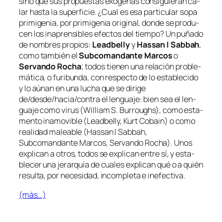
sino que sus pro­pues­tas exóge­nas con­si­guie­ran ca­
lar has­ta la su­per­fi­cie. ¿Cual es esa par­ti­cu­lar so­pa
pri­mi­ge­nia, por pri­mi­ge­nia ori­gi­nal, don­de se pro­du­
cen los in­apren­si­bles efec­tos del tiem­po? Un pu­ña­do
de nom­bres pro­pios:
Leadbelly
y
Hassan I Sabbah
,
co­mo tam­bién el
Subcomandante Marcos
o
Servando Rocha
; to­dos tie­nen una re­la­ción pro­ble­
má­ti­ca, o fu­ri­bun­da, con res­pec­to de lo es­ta­ble­ci­do
y lo aú­nan en una lu­cha que se di­ri­ge
de/desde/hacia/contra el len­gua­je: bien sea el len­
gua­je co­mo vi­rus (William S. Burroughs), co­mo es­ta­
men­to ina­mo­vi­ble (Leadbelly, Kurt Cobain) o co­mo
reali­dad ma­lea­ble (Hassan I Sabbah,
Subcomandante Marcos, Servando Rocha). Unos
ex­pli­can a otros, to­dos se ex­pli­can en­tre sí, y es­ta­
ble­cer una je­rar­quía de cua­les ex­pli­can qué o a quién
re­sul­ta, por ne­ce­si­dad, in­com­ple­ta e inefectiva.
(más…)