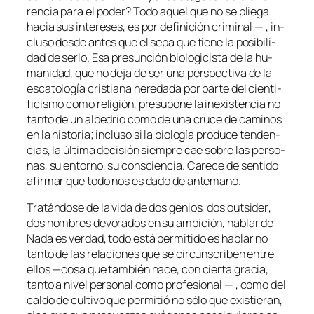
ren­cia pa­ra el po­der? Todo aquel que no se plie­ga
ha­cia sus in­tere­ses, es por de­fi­ni­ción cri­mi­nal — , in­
clu­so des­de an­tes que el se­pa que tie­ne la po­si­bi­li­
dad de ser­lo. Esa pre­sun­ción bio­lo­gi­cis­ta de la hu­
ma­ni­dad, que no de­ja de ser una pers­pec­ti­va de la
es­ca­to­lo­gía cris­tia­na he­re­da­da por par­te del cien­ti­
fi­cis­mo co­mo re­li­gión, pre­su­po­ne la in­exis­ten­cia no
tan­to de un al­be­drío co­mo de una cru­ce de ca­mi­nos
en la his­to­ria; in­clu­so si la bio­lo­gía pro­du­ce ten­den­
cias, la úl­ti­ma de­ci­sión siem­pre cae so­bre las per­so­
nas, su en­torno, su cons­cien­cia. Carece de sen­ti­do
afir­mar que to­do nos es da­do de antemano.
Tratándose de la vi­da de dos ge­nios, dos
outsi­der
,
dos hom­bres de­vo­ra­dos en su am­bi­ción, ha­blar de
Nada es ver­dad, to­do es­tá per­mi­ti­do
es ha­blar no
tan­to de las re­la­cio­nes que se cir­cuns­cri­ben en­tre
ellos —co­sa que tam­bién ha­ce, con cier­ta gra­cia,
tan­to a ni­vel per­so­nal co­mo pro­fe­sio­nal — , co­mo del
cal­do de cul­ti­vo que per­mi­tió no só­lo que exis­tie­ran,