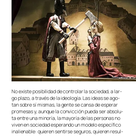
No exis­te po­si­bi­li­dad de con­tro­lar la so­cie­dad, a lar­
go pla­zo, a tra­vés de la ideo­lo­gía. Las ideas se ago­
tan so­bre sí mis­mas, la gen­te se can­sa de es­pe­rar
pro­me­sas y, aun­que la con­vic­ción pue­da ser ab­so­lu­
ta en­tre una mi­no­ría, la ma­yo­ría de las per­so­nas no
vi­ven en so­cie­dad es­pe­ran­do un mo­de­lo es­pe­cí­fi­co
in­alie­na­ble: quie­ren sen­tir­se se­gu­ros, quie­ren re­sul­