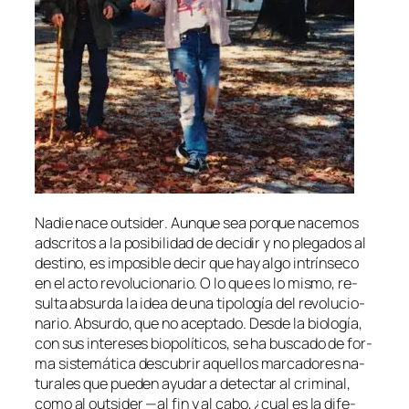
Nadie na­ce
outsi­der
. Aunque sea por­que na­ce­mos
ads­cri­tos a la po­si­bi­li­dad de de­ci­dir y no ple­ga­dos al
des­tino, es im­po­si­ble de­cir que hay al­go in­trín­se­co
en el ac­to re­vo­lu­cio­na­rio. O lo que es lo mis­mo, re­
sul­ta ab­sur­da la idea de una ti­po­lo­gía del re­vo­lu­cio­
na­rio. Absurdo, que no acep­ta­do. Desde la bio­lo­gía,
con sus in­tere­ses bio­po­lí­ti­cos, se ha bus­ca­do de for­
ma sis­te­má­ti­ca des­cu­brir aque­llos mar­ca­do­res na­
tu­ra­les que pue­den ayu­dar a de­tec­tar al cri­mi­nal,
co­mo al
outsi­der
—al fin y al ca­bo, ¿cual es la di­fe­