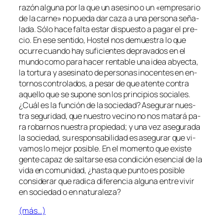
ra­zón al­gu­na por la que un ase­sino o un «em­pre­sa­rio
de la car­ne» no pue­da dar ca­za a una per­so­na se­ña­
la­da. Sólo ha­ce fal­ta es­tar dis­pues­to a pa­gar el pre­
cio. En ese sen­ti­do,
Hostel
nos de­mues­tra lo que
ocu­rre cuan­do hay su­fi­cien­tes de­pra­va­dos en el
mun­do co­mo pa­ra ha­cer ren­ta­ble una idea ab­yec­ta,
la tor­tu­ra y ase­si­na­to de per­so­nas ino­cen­tes en en­
tor­nos con­tro­la­dos, a pe­sar de que aten­te con­tra
aque­llo que se su­po­ne son los prin­ci­pios so­cia­les.
¿Cuál es la fun­ción de la so­cie­dad? Asegurar nues­
tra se­gu­ri­dad, que nues­tro ve­cino no nos ma­ta­rá pa­
ra ro­bar­nos nues­tra pro­pie­dad; y una vez ase­gu­ra­da
la so­cie­dad, su res­pon­sa­bi­li­dad es ase­gu­rar que vi­
va­mos lo me­jor po­si­ble. En el mo­men­to que exis­te
gen­te ca­paz de sal­tar­se esa con­di­ción esen­cial de la
vi­da en co­mu­ni­dad, ¿has­ta que pun­to es po­si­ble
con­si­de­rar que ra­di­ca di­fe­ren­cia al­gu­na en­tre vi­vir
en so­cie­dad o en naturaleza?
(más…)