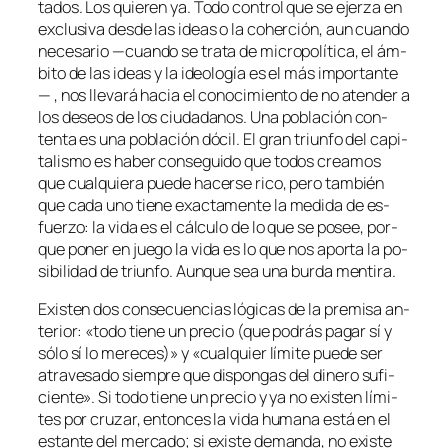
ta­dos. Los quie­ren ya. Todo con­trol que se ejer­za en
ex­clu­si­va des­de las ideas o la co­her­ción, aun cuan­do
ne­ce­sa­rio —cuan­do se tra­ta de mi­cro­po­lí­ti­ca, el ám­
bi­to de las ideas y la ideo­lo­gía es el más im­por­tan­te
— , nos lle­va­rá ha­cia el co­no­ci­mien­to de no aten­der a
los de­seos de los ciu­da­da­nos. Una po­bla­ción con­
ten­ta es una po­bla­ción dó­cil. El gran triun­fo del ca­pi­
ta­lis­mo es ha­ber con­se­gui­do que to­dos crea­mos
que cual­quie­ra pue­de ha­cer­se ri­co, pe­ro tam­bién
que ca­da uno tie­ne exac­ta­men­te la me­di­da de es­
fuer­zo: la vi­da es el cálcu­lo de lo que se po­see, por­
que po­ner en jue­go la vi­da es lo que nos apor­ta la po­
si­bi­li­dad de triun­fo. Aunque sea una bur­da mentira.
Existen dos con­se­cuen­cias ló­gi­cas de la pre­mi­sa an­
te­rior: «to­do tie­ne un pre­cio (que po­drás pa­gar sí y
só­lo sí lo me­re­ces)» y «cual­quier lí­mi­te pue­de ser
atra­ve­sa­do siem­pre que dis­pon­gas del di­ne­ro su­fi­
cien­te». Si to­do tie­ne un pre­cio y ya no exis­ten lí­mi­
tes por cru­zar, en­ton­ces la vi­da hu­ma­na es­tá en el
es­tan­te del mer­ca­do; si exis­te de­man­da, no exis­te