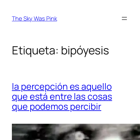
Saltar
al
The Sky Was Pink
contenido
Etiqueta:
bipóyesis
la percepción es aquello
que está entre las cosas
que podemos percibir