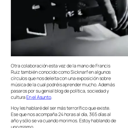
Otra co­la­bo­ra­ción es­ta vez de la mano de Francis
Ruiz tam­bién co­no­ci­do co­mo Sicknarf en al­gu­nos
círcu­los que nos de­lei­ta con una ex­po­si­ción so­bre
mú­si­ca de la cual po­dréis apren­der mu­cho. Además
pa­sa­ros por su ge­nial blog de po­lí­ti­ca, so­cie­dad y
cul­tu­ra
En el Asunto
.
Hoy les ha­bla­ré del ser más te­rro­rí­fi­co que exis­te.
Ese que nos acom­pa­ña 24 ho­ras al día, 365 días al
año y só­lo se va cuan­do mo­ri­mos. Estoy ha­blan­do de
uno mismo.