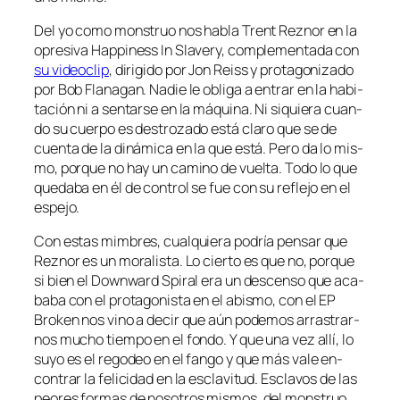
Del yo co­mo mons­truo nos ha­bla Trent Reznor en la
opre­si­va Happiness In Slavery, com­ple­men­ta­da con
su vi­deo­clip
, di­ri­gi­do por Jon Reiss y pro­ta­go­ni­za­do
por Bob Flanagan. Nadie le obli­ga a en­trar en la ha­bi­
ta­ción ni a sen­tar­se en la má­qui­na. Ni si­quie­ra cuan­
do su cuer­po es des­tro­za­do es­tá cla­ro que se de
cuen­ta de la di­ná­mi­ca en la que es­tá. Pero da lo mis­
mo, por­que no hay un ca­mino de vuel­ta. Todo lo que
que­da­ba en él de con­trol se fue con su re­fle­jo en el
espejo.
Con es­tas mim­bres, cual­quie­ra po­dría pen­sar que
Reznor es un mo­ra­lis­ta. Lo cier­to es que no, por­que
si bien el Downward Spiral era un des­cen­so que aca­
ba­ba con el pro­ta­go­nis­ta en el abis­mo, con el EP
Broken nos vino a de­cir que aún po­de­mos arras­trar­
nos mu­cho tiem­po en el fon­do. Y que una vez allí, lo
su­yo es el re­go­deo en el fan­go y que más va­le en­
con­trar la fe­li­ci­dad en la es­cla­vi­tud. Esclavos de las
peo­res for­mas de no­so­tros mis­mos, del mons­truo