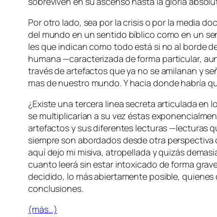
so­bre­vi­ven en su as­cen­so has­ta la glo­ria absolu
Por otro la­do, sea por la cri­sis o por la me­dia do­c
del mun­do en un sen­ti­do bí­bli­co co­mo en un sen­t
les que in­di­can co­mo to­do es­tá si no al bor­de del
hu­ma­na —ca­rac­te­ri­za­da de for­ma par­ti­cu­lar, a
tra­vés de ar­te­fac­tos que ya no se ami­la­nan y se
mas de nues­tro mun­do. Y ha­cia don­de ha­bría qu
¿Existe una ter­ce­ra li­nea se­cre­ta ar­ti­cu­la­da e
se mul­ti­pli­ca­rían a su vez és­tas ex­po­nen­cial­men
ar­te­fac­tos y sus di­fe­ren­tes lec­tu­ras —lec­tu­ras
siem­pre son abor­da­dos des­de otra pers­pec­ti­va q
aquí de­jo mi mi­si­va, atro­pe­lla­da y qui­zás de­ma­s
cuan­to lee­rá sin es­tar in­to­xi­ca­do de for­ma gra
de­ci­di­do, lo más abier­ta­men­te po­si­ble, quie­nes 
conclusiones.
(más…)