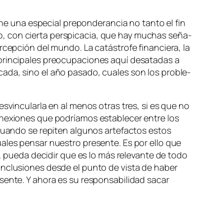
­ne una es­pe­cial pre­pon­de­ran­cia no tan­to el fin
do, con cier­ta pers­pi­ca­cia, que hay mu­chas se­ña­
cep­ción del mun­do. La ca­tás­tro­fe fi­nan­cie­ra, la
 prin­ci­pa­les preo­cu­pa­cio­nes aquí des­ata­das a
­ca­da, sino el año pa­sa­do, cua­les son los pro­ble­
des­vin­cu­lar­la en al me­nos otras tres, si es que no
o­ne­xio­nes que po­dría­mos es­ta­ble­cer en­tre los
cuan­do se re­pi­ten al­gu­nos ar­te­fac­tos es­tos
ua­les pen­sar nues­tro pre­sen­te. Es por ello que
or, pue­da de­ci­dir que es lo más re­le­van­te de to­do
on­clu­sio­nes des­de el pun­to de vis­ta de ha­ber
sen­te. Y aho­ra es su res­pon­sa­bi­li­dad sa­car