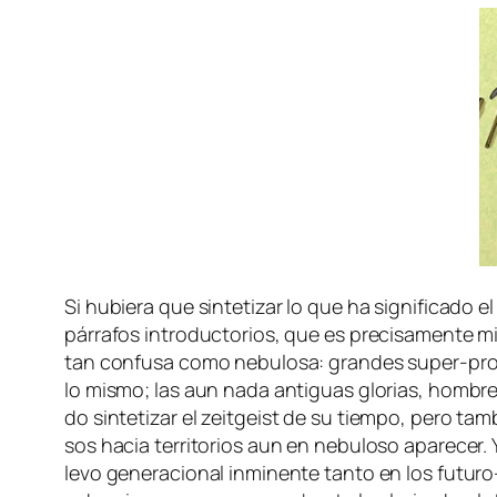
Si hu­bie­ra que sin­te­ti­zar lo que ha sig­ni­fi­ca­
pá­rra­fos in­tro­duc­to­rios, que es pre­ci­sa­men­te
tan con­fu­sa co­mo ne­bu­lo­sa: gran­des super-pr
lo mis­mo; las aun na­da an­ti­guas glo­rias, hom­b
do sin­te­ti­zar el
zeit­geist
de su tiem­po, pe­ro tam­b
sos ha­cia te­rri­to­rios aun en ne­bu­lo­so apa­re­ce
le­vo ge­ne­ra­cio­nal in­mi­nen­te tan­to en los fu