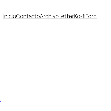
Inicio
Contacto
Archivo
Letter
Ko-fi
Foro
e