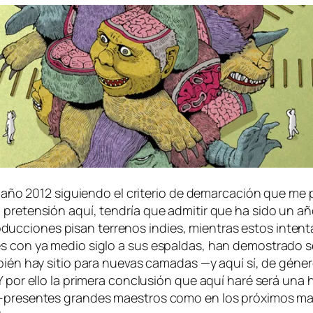
do el año 2012 si­guien­do el cri­te­rio de de­mar­ca­ción que 
 mi pre­ten­sión aquí, ten­dría que ad­mi­tir que ha si­do un añ
oducciones pi­san te­rre­nos
in­dies
, mien­tras es­tos in­ten
res con ya me­dio si­glo a sus es­pal­das, han de­mos­tra­do
ién hay si­tio pa­ra nue­vas ca­ma­das —y aquí sí, de gé­ne­r
r. Y por ello la pri­me­ra con­clu­sión que aquí ha­ré se­rá un
turo-presentes gran­des maes­tros co­mo en los pró­xi­mos ma