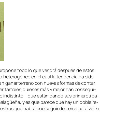
me pro­po­ne to­do lo que ven­drá des­pués de es­tos
o he­te­ro­gé­neo en el cual la ten­den­cia ha si­do
­tan ga­nar te­rreno con nue­vas for­mas de con­tar
 ser tam­bién quie­nes más y me­jor han con­se­gui­
o in­dis­tin­to— que es­tán dan­do sus pri­me­ros pa­
a ha­la­güe­ña, y es que pa­re­ce que hay un do­ble re­
es­tros que ha­brá que se­guir de cer­ca pa­ra ver si