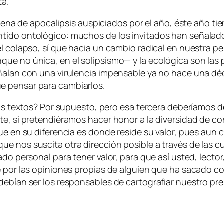
ta.
e­na de apo­ca­lip­sis aus­pi­cia­dos por el año, és­te año tie
i­do on­to­ló­gi­co: mu­chos de los in­vi­ta­dos han se­ña­la­
 co­lap­so, sí que ha­cia un cam­bio ra­di­cal en nues­tra per­
un­que no úni­ca, en el so­lip­sis­mo— y la eco­ló­gi­ca son las
­ña­lan con una vi­ru­len­cia im­pen­sa­ble ya no ha­ce una dé
e pen­sar pa­ra cambiarlos.
n los tex­tos? Por su­pues­to, pe­ro esa ter­ce­ra de­be­ría­mos 
­te, si pre­ten­dié­ra­mos ha­cer ho­nor a la di­ver­si­dad de c
 que en su di­fe­ren­cia es don­de re­si­de su va­lor, pues aun 
ue nos sus­ci­ta otra di­rec­ción po­si­ble a tra­vés de las c
ia­do per­so­nal pa­ra te­ner va­lor, pa­ra que así us­ted, lec­t
­ve por las opi­nio­nes pro­pias de al­guien que ha sa­ca­do c
de­bían ser los res­pon­sa­bles de car­to­gra­fiar nues­tro pre­