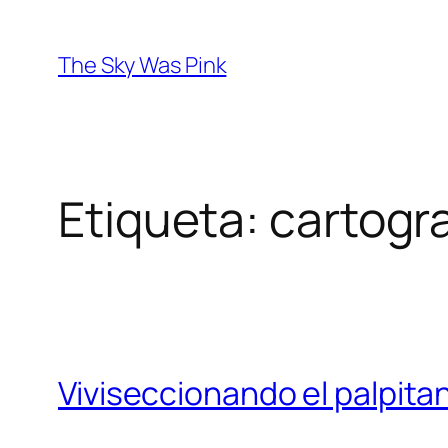
Saltar
al
The Sky Was Pink
contenido
Etiqueta:
cartogra
Viviseccionando el palpit