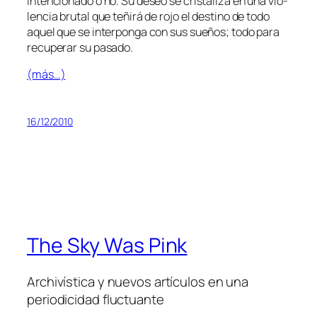
in­ten­cio­na­do o no. Su de­seo se cris­ta­li­za en una vio­
len­cia bru­tal que te­ñi­rá de ro­jo el des­tino de to­do
aquel que se in­ter­pon­ga con sus sue­ños; to­do pa­ra
re­cu­pe­rar su pasado.
(más…)
16/12/2010
The Sky Was Pink
Archivística y nuevos artículos en una
periodicidad fluctuante