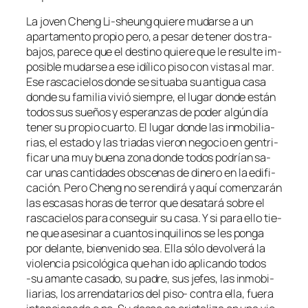
La jo­ven Cheng Li-sheung quie­re mu­dar­se a un
apar­ta­men­to pro­pio pe­ro, a pe­sar de te­ner dos tra­
ba­jos, pa­re­ce que el des­tino quie­re que le re­sul­te im­
po­si­ble mu­dar­se a ese idí­li­co pi­so con vis­tas al mar.
Ese ras­ca­cie­los don­de se si­tua­ba su an­ti­gua ca­sa
don­de su fa­mi­lia vi­vió siem­pre, el lu­gar don­de es­tán
to­dos sus sue­ños y es­pe­ran­zas de po­der al­gún día
te­ner su pro­pio cuar­to. El lu­gar don­de las in­mo­bi­lia­
rias, el es­ta­do y las tria­das vie­ron ne­go­cio en gen­tri­
fi­car una muy bue­na zo­na don­de to­dos po­drían sa­
car unas can­ti­da­des obs­ce­nas de di­ne­ro en la edi­fi­
ca­ción. Pero Cheng no se ren­di­rá y aquí co­men­za­rán
las es­ca­sas ho­ras de te­rror que des­ata­rá so­bre el
ras­ca­cie­los pa­ra con­se­guir su ca­sa. Y si pa­ra ello tie­
ne que ase­si­nar a cuan­tos in­qui­li­nos se les pon­ga
por de­lan­te, bien­ve­ni­do sea. Ella só­lo de­vol­ve­rá la
vio­len­cia psi­co­ló­gi­ca que han ido apli­can­do to­dos
‑su aman­te ca­sa­do, su pa­dre, sus je­fes, las in­mo­bi­
lia­rias, los arren­da­ta­rios del piso- con­tra ella, fue­ra