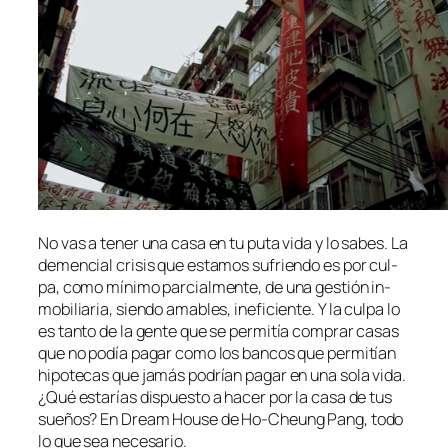
No vas a te­ner una ca­sa en tu pu­ta vi­da y lo sa­bes. La
de­men­cial cri­sis que es­ta­mos su­frien­do es por cul­
pa, co­mo mí­ni­mo par­cial­men­te, de una ges­tión in­
mo­bi­lia­ria, sien­do ama­bles, in­efi­cien­te. Y la cul­pa lo
es tan­to de la gen­te que se per­mi­tía com­prar ca­sas
que no po­día pa­gar co­mo los ban­cos que per­mi­tían
hi­po­te­cas que ja­más po­drían pa­gar en una so­la vi­da.
¿Qué es­ta­rías dis­pues­to a ha­cer por la ca­sa de tus
sue­ños? En Dream House de Ho-Cheung Pang, to­do
lo que sea necesario.