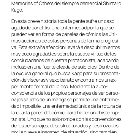
Memories of Others del siem­pre de­men­cial Shintaro
Kago.
En es­ta bre­ve his­to­ria to­da la gen­te su­fre un ca­so
agu­do de pa­ne­li­tis, una en­fer­me­dad por la que se
pue­den ver en for­ma de pa­ne­les de có­mics las úl­ti­
mas ac­cio­nes de es­tas per­so­nas de for­ma pro­gre­si­
va. Esta ex­tra­ña afec­ción lle­va­rá a des­cu­bri­mien­tos
muy po­co agra­da­bles so­bre la es­ca­sa vir­tud de los
con­ciu­da­da­nos de nues­tra pro­ta­go­nis­ta, aca­ban­do
in­clu­so en una fuer­te olea­da de sui­ci­dios. Dentro de
la ex­cu­sa ge­ne­ral que bus­ca Kago pa­ra su pre­sen­ta­
ción de vís­ce­ras y se­xo ba­ra­to en­con­tra­mos un ex­
pe­ri­men­to for­mal de­li­cio­so. Mediante la auto-
consciencia de los pro­pios per­so­na­jes de ser per­so­
na­jes sa­li­dos de un man­ga se per­mi­te una en­fer­me­
dad im­po­si­ble, una en­fer­me­dad úni­ca de la ro­tu­ra de
la cuar­ta pa­red del có­mic, pa­ra ha­cer un chis­te rup­
tu­ris­ta. Uno que no so­lo rom­pe con las con­ven­cio­nes
de los per­so­na­jes, des­es­truc­tu­ra­dos y des­tro­za­dos
por la nue­va e in­sos­te­ni­ble si­tua­ción, sino tam­bién