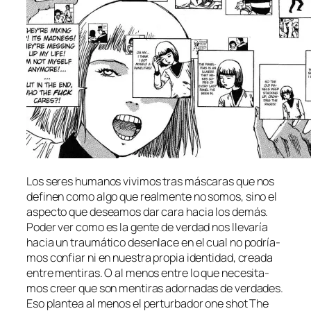
Los se­res hu­ma­nos vi­vi­mos tras más­ca­ras que nos
de­fi­nen co­mo al­go que real­men­te no so­mos, sino el
as­pec­to que de­sea­mos dar ca­ra ha­cia los de­más.
Poder ver co­mo es la gen­te de ver­dad nos lle­va­ría
ha­cia un trau­má­ti­co des­en­la­ce en el cual no po­dría­
mos con­fiar ni en nues­tra pro­pia iden­ti­dad, crea­da
en­tre men­ti­ras. O al me­nos en­tre lo que ne­ce­si­ta­
mos creer que son men­ti­ras ador­na­das de ver­da­des.
Eso plan­tea al me­nos el per­tur­ba­dor one shot The