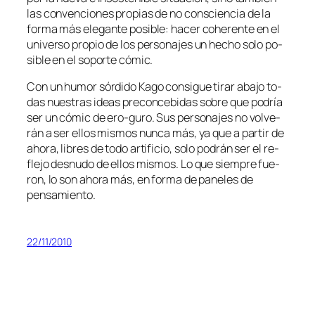
las con­ven­cio­nes pro­pias de no cons­cien­cia de la
for­ma más ele­gan­te po­si­ble: ha­cer cohe­ren­te en el
uni­ver­so pro­pio de los per­so­na­jes un he­cho so­lo po­
si­ble en el so­por­te cómic.
Con un hu­mor sór­di­do Kago con­si­gue ti­rar aba­jo to­
das nues­tras ideas pre­con­ce­bi­das so­bre que po­dría
ser un có­mic de ero-guro. Sus per­so­na­jes no vol­ve­
rán a ser ellos mis­mos nun­ca más, ya que a par­tir de
aho­ra, li­bres de to­do ar­ti­fi­cio, so­lo po­drán ser el re­
fle­jo des­nu­do de ellos mis­mos. Lo que siem­pre fue­
ron, lo son aho­ra más, en for­ma de pa­ne­les de
pensamiento.
22/11/2010