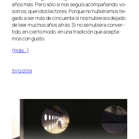
años más. Pero só­lo si nos se­guís acom­pa­ñan­do, vo­
so­tros, que­ri­dos lec­to­res. Porque no hu­bié­ra­mos lle­
ga­do a ser más de cin­cuen­ta si nos hu­bie­rais de­ja­do
de leer mu­chos años atrás. Si no se hu­bie­ra con­ver­
ti­do, en cier­to mo­do, en una tra­di­ción que acep­ta­
mos con gusto.
(más…)
31/12/2019