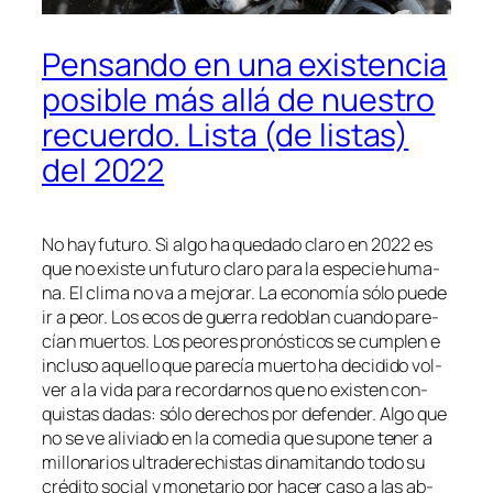
Pensando en una existencia
posible más allá de nuestro
recuerdo. Lista (de listas)
del 2022
No hay fu­tu­ro. Si al­go ha que­da­do cla­ro en 2022 es
que no exis­te un fu­tu­ro cla­ro pa­ra la es­pe­cie hu­ma­
na. El cli­ma no va a me­jo­rar. La eco­no­mía só­lo pue­de
ir a peor. Los ecos de gue­rra re­do­blan cuan­do pa­re­
cían muer­tos. Los peo­res pro­nós­ti­cos se cum­plen e
in­clu­so aque­llo que pa­re­cía muer­to ha de­ci­di­do vol­
ver a la vi­da pa­ra re­cor­dar­nos que no exis­ten con­
quis­tas da­das: só­lo de­re­chos por de­fen­der. Algo que
no se ve ali­via­do en la co­me­dia que su­po­ne te­ner a
mi­llo­na­rios ul­tra­de­re­chis­tas di­na­mi­tan­do to­do su
cré­di­to so­cial y mo­ne­ta­rio por ha­cer ca­so a las ab­