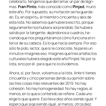
ce­le­brar­lo, ten­ga­mos que de­rra­mar un par de lá­gri­
mas.
Fran Pinto
, más co­no­ci­do co­mo
Pinjed
, mu­rió
es­te año. Por su­pues­to, su in­vi­ta­ción se ha guar­da­
do. Es, en es­pí­ri­tu, el miem­bro cin­cuen­ta y seis de
es­ta lis­ta. No sa­be­mos qué hu­bie­ra es­cri­to, por­que
se­gu­ra­men­te nos hu­bie­ra sor­pren­di­do. Se hu­bie­ra
sa­li­do por la tan­gen­te, de­ján­do­nos a cua­dros, ha­
cien­do que nos pre­gun­tá­ra­mos có­mo fun­cio­na el in­
te­rior de su ca­be­za. Es lo que ha­cía siem­pre. Por eso
só­lo te pi­do, lec­tor, que si le co­no­cis­te, te pa­res un
mi­nu­to e ima­gi­nes eso. Imagines qué tres ar­te­fac­tos
cul­tu­ra­les hu­bie­ra ele­gi­do es­te año Pinjed. No por la
lis­ta, sino por él: pa­ra que no lo olvidemos.
Ahora, sí, por fa­vor, vol­va­mos a la lis­ta. Ante ti tie­nes
cin­cuen­ta y cin­co per­so­nas dan­do su opi­nión so­bre
las tres co­sas más re­le­van­tes del 2019. No hay
cohe­sión. No hay ho­mo­ge­nei­dad. No hay re­glas, al
me­nos, en lo que a con­te­ni­do se re­fie­re. Cada uno
eli­ge lo que quie­re. Eso lle­va diez años sien­do igual. Y
es­pe­ro que si­ga sien­do igual, al me­nos, otros diez