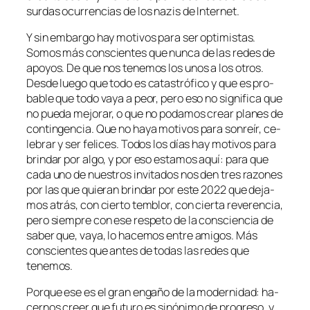
sur­das ocu­rren­cias de los na­zis de Internet.
Y sin em­bar­go hay mo­ti­vos pa­ra ser op­ti­mis­tas.
Somos más cons­cien­tes que nun­ca de las re­des de
apo­yos. De que nos te­ne­mos los unos a los otros.
Desde lue­go que to­do es ca­tas­tró­fi­co y que es pro­
ba­ble que to­do va­ya a peor, pe­ro eso no sig­ni­fi­ca que
no pue­da me­jo­rar, o que no po­da­mos crear pla­nes de
con­tin­gen­cia. Que no ha­ya mo­ti­vos pa­ra son­reír, ce­
le­brar y ser fe­li­ces. Todos los días hay mo­ti­vos pa­ra
brin­dar por al­go, y por eso es­ta­mos aquí: pa­ra que
ca­da uno de nues­tros in­vi­ta­dos nos den tres ra­zo­nes
por las que quie­ran brin­dar por es­te 2022 que de­ja­
mos atrás, con cier­to tem­blor, con cier­ta re­ve­ren­cia,
pe­ro siem­pre con ese res­pe­to de la cons­cien­cia de
sa­ber que, va­ya, lo ha­ce­mos en­tre ami­gos. Más
cons­cien­tes que an­tes de to­das las re­des que
tenemos.
Porque ese es el gran en­ga­ño de la mo­der­ni­dad: ha­
cer­nos creer que fu­tu­ro es si­nó­ni­mo de pro­gre­so, y