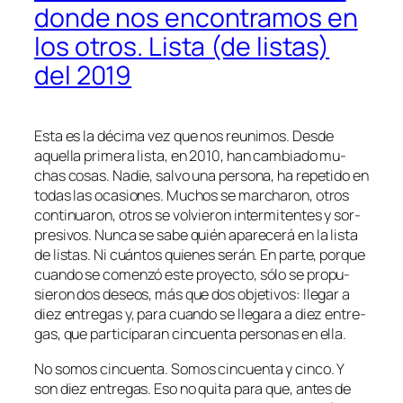
donde nos encontramos en
los otros. Lista (de listas)
del 2019
Esta es la dé­ci­ma vez que nos reuni­mos. Desde
aque­lla pri­me­ra lis­ta, en 2010, han cam­bia­do mu­
chas co­sas. Nadie, sal­vo una per­so­na, ha re­pe­ti­do en
to­das las oca­sio­nes. Muchos se mar­cha­ron, otros
con­ti­nua­ron, otros se vol­vie­ron in­ter­mi­ten­tes y sor­
pre­si­vos. Nunca se sa­be quién apa­re­ce­rá en la lis­ta
de lis­tas. Ni cuán­tos quie­nes se­rán. En par­te, por­que
cuan­do se co­men­zó es­te pro­yec­to, só­lo se pro­pu­
sie­ron dos de­seos, más que dos ob­je­ti­vos: lle­gar a
diez en­tre­gas y, pa­ra cuan­do se lle­ga­ra a diez en­tre­
gas, que par­ti­ci­pa­ran cin­cuen­ta per­so­nas en ella.
No so­mos cin­cuen­ta. Somos cin­cuen­ta y cin­co. Y
son diez en­tre­gas. Eso no qui­ta pa­ra que, an­tes de