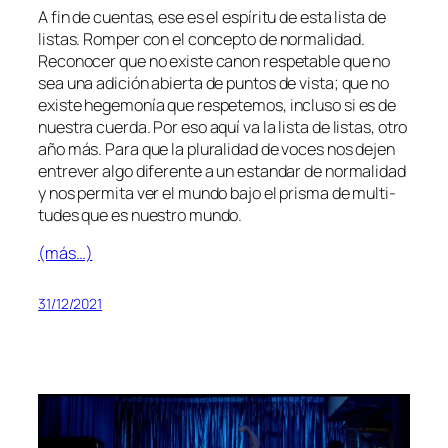
A fin de cuen­tas, ese es el es­pí­ri­tu de es­ta lis­ta de
lis­tas. Romper con el con­cep­to de nor­ma­li­dad.
Reconocer que no exis­te ca­non res­pe­ta­ble que no
sea una adi­ción abier­ta de pun­tos de vis­ta; que no
exis­te he­ge­mo­nía que res­pe­te­mos, in­clu­so si es de
nues­tra cuer­da. Por eso aquí va la lis­ta de lis­tas, otro
año más. Para que la plu­ra­li­dad de vo­ces nos de­jen
en­tre­ver al­go di­fe­ren­te a un es­tan­dar de nor­ma­li­dad
y nos per­mi­ta ver el mun­do ba­jo el pris­ma de mul­ti­
tu­des que es nues­tro mundo.
(más…)
31/12/2021