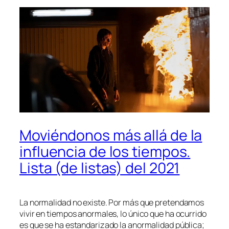
Moviéndonos más allá de la
influencia de los tiempos.
Lista (de listas) del 2021
La nor­ma­li­dad no exis­te. Por más que pre­ten­da­mos
vi­vir en tiem­pos anor­ma­les, lo úni­co que ha ocu­rri­do
es que se ha es­tan­da­ri­za­do la anor­ma­li­dad pú­bli­ca;