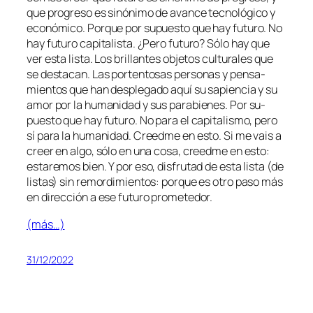
que pro­gre­so es si­nó­ni­mo de avan­ce tec­no­ló­gi­co y
eco­nó­mi­co. Porque por su­pues­to que hay fu­tu­ro. No
hay fu­tu­ro ca­pi­ta­lis­ta. ¿Pero fu­tu­ro? Sólo hay que
ver es­ta lis­ta. Los bri­llan­tes ob­je­tos cul­tu­ra­les que
se des­ta­can. Las por­ten­to­sas per­so­nas y pen­sa­
mien­tos que han des­ple­ga­do aquí su sa­pien­cia y su
amor por la hu­ma­ni­dad y sus pa­ra­bie­nes. Por su­
pues­to que hay fu­tu­ro. No pa­ra el ca­pi­ta­lis­mo, pe­ro
sí pa­ra la hu­ma­ni­dad. Creedme en es­to. Si me vais a
creer en al­go, só­lo en una co­sa, creed­me en es­to:
es­ta­re­mos bien. Y por eso, dis­fru­tad de es­ta lis­ta (de
lis­tas) sin re­mor­di­mien­tos: por­que es otro pa­so más
en di­rec­ción a ese fu­tu­ro prometedor.
(más…)
31/12/2022