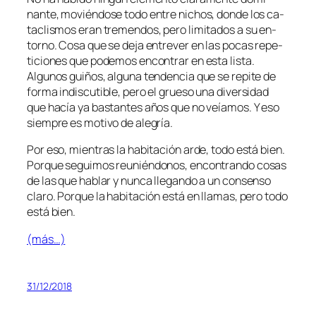
nan­te, mo­vién­do­se to­do en­tre ni­chos, don­de los ca­
ta­clis­mos eran tre­men­dos, pe­ro li­mi­ta­dos a su en­
torno. Cosa que se de­ja en­tre­ver en las po­cas re­pe­
ti­cio­nes que po­de­mos en­con­trar en es­ta lis­ta.
Algunos gui­ños, al­gu­na ten­den­cia que se re­pi­te de
for­ma in­dis­cu­ti­ble, pe­ro el grue­so una di­ver­si­dad
que ha­cía ya bas­tan­tes años que no veía­mos. Y eso
siem­pre es mo­ti­vo de alegría.
Por eso, mien­tras la ha­bi­ta­ción ar­de, to­do es­tá bien.
Porque se­gui­mos reu­nién­do­nos, en­con­tran­do co­sas
de las que ha­blar y nun­ca lle­gan­do a un con­sen­so
cla­ro. Porque la ha­bi­ta­ción es­tá en lla­mas, pe­ro to­do
es­tá bien.
(más…)
31/12/2018