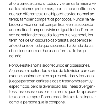
aho­ra pa­re­ce co­mo si to­dos vi­vié­ra­mos la mis­ma vi­
da, los mis­mos pro­ble­mas, los mis­mos con­flic­tos, y
que son di­fe­ren­tes a una hi­po­té­ti­ca vi­da nor­mal an­
te­rior, tam­bién com­par­ti­da por to­dos. Nunca ha ha­
bi­do una vi­da nor­mal com­par­ti­da, y en la su­pues­ta
anor­ma­li­dad tam­po­co vi­vi­mos igual to­dos. Pero en
vez de ha­blar de tra­ge­dia, lo­gros o, en ge­ne­ral, los
tér­mi­nos de un dis­cur­so ca­pi­ta­lis­ta, aca­be­mos el
año del úni­co mo­do que sa­be­mos: ha­blan­do de las
ob­se­sio­nes que nos han da­do for­ma a lo lar­go
del año.
Porque es­te año ha si­do fe­cun­do en ob­se­sio­nes.
Algunas se re­pi­ten, las se­ries de te­le­vi­sión pa­re­cen
ex­cep­cio­nal­men­te bien re­pre­sen­ta­das, y los vi­deo­
jue­gos pa­re­cen ce­ñir­se a dos o tres nom­bres muy
es­pe­cí­fi­cos, pe­ro la di­ver­si­dad, las lí­neas di­ver­gen­
tes y las ob­se­sio­nes par­ti­cu­la­res si­guen tan pre­sen­
tes co­mo siem­pre. Porque ca­da lis­ta es tan sin­gu­lar
co­mo la per­so­na que la compone.