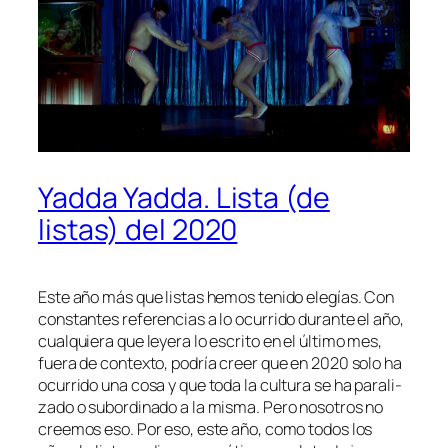
Yadda Yadda. Lista (de
listas) del 2020
Este año más que lis­tas he­mos te­ni­do ele­gías. Con
cons­tan­tes re­fe­ren­cias a lo ocu­rri­do du­ran­te el año,
cual­quie­ra que le­ye­ra lo es­cri­to en el úl­ti­mo mes,
fue­ra de con­tex­to, po­dría creer que en 2020 so­lo ha
ocu­rri­do una co­sa y que to­da la cul­tu­ra se ha pa­ra­li­
za­do o su­bor­di­na­do a la mis­ma. Pero no­so­tros no
cree­mos eso. Por eso, es­te año, co­mo to­dos los