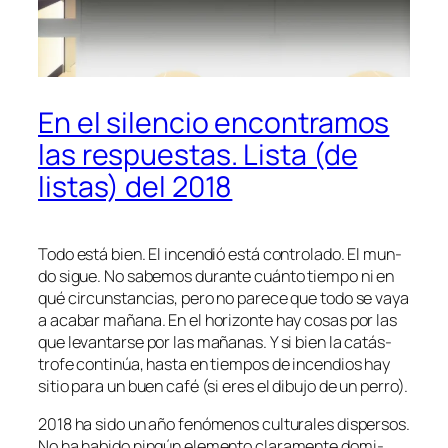
En el silencio encontramos
las respuestas. Lista (de
listas) del 2018
Todo es­tá bien. El in­cen­dió es­tá con­tro­la­do. El mun­
do si­gue. No sa­be­mos du­ran­te cuán­to tiem­po ni en
qué cir­cuns­tan­cias, pe­ro no pa­re­ce que to­do se va­ya
a aca­bar ma­ña­na. En el ho­ri­zon­te hay co­sas por las
que le­van­tar­se por las ma­ña­nas. Y si bien la ca­tás­
tro­fe con­ti­núa, has­ta en tiem­pos de in­cen­dios hay
si­tio pa­ra un buen ca­fé (si eres el di­bu­jo de un perro).
2018 ha si­do un año fe­nó­me­nos cul­tu­ra­les dis­per­sos.
No ha ha­bi­do nin­gún ele­men­to cla­ra­men­te do­mi­