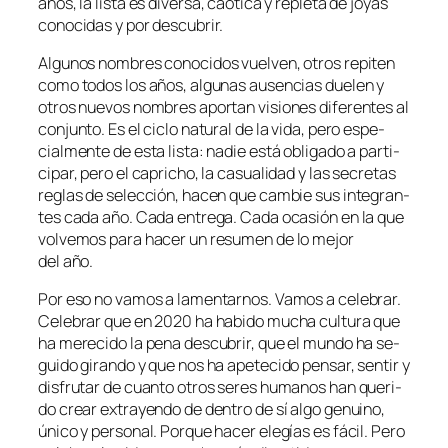
años, la lis­ta es di­ver­sa, caó­ti­ca y re­ple­ta de jo­yas
co­no­ci­das y por descubrir.
Algunos nom­bres co­no­ci­dos vuel­ven, otros re­pi­ten
co­mo to­dos los años, al­gu­nas au­sen­cias due­len y
otros nue­vos nom­bres apor­tan vi­sio­nes di­fe­ren­tes al
con­jun­to. Es el ci­clo na­tu­ral de la vi­da, pe­ro es­pe­
cial­men­te de es­ta lis­ta: na­die es­tá obli­ga­do a par­ti­
ci­par, pe­ro el ca­pri­cho, la ca­sua­li­dad y las se­cre­tas
re­glas de se­lec­ción, ha­cen que cam­bie sus in­te­gran­
tes ca­da año. Cada en­tre­ga. Cada oca­sión en la que
vol­ve­mos pa­ra ha­cer un re­su­men de lo me­jor
del año.
Por eso no va­mos a la­men­tar­nos. Vamos a ce­le­brar.
Celebrar que en 2020 ha ha­bi­do mu­cha cul­tu­ra que
ha me­re­ci­do la pe­na des­cu­brir, que el mun­do ha se­
gui­do gi­ran­do y que nos ha ape­te­ci­do pen­sar, sen­tir y
dis­fru­tar de cuan­to otros se­res hu­ma­nos han que­ri­
do crear ex­tra­yen­do de den­tro de sí al­go ge­nuino,
úni­co y per­so­nal. Porque ha­cer ele­gías es fá­cil. Pero