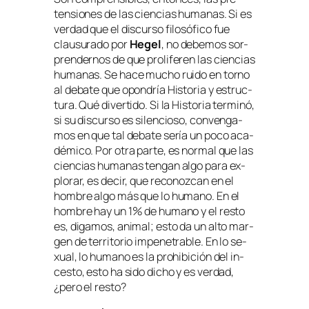
ten­sio­nes de las cien­cias hu­ma­nas. Si es
ver­dad que el dis­cur­so fi­lo­só­fi­co fue
clau­su­ra­do por
Hegel
, no de­be­mos sor­
pren­der­nos de que pro­li­fe­ren las cien­cias
hu­ma­nas. Se ha­ce mu­cho rui­do en torno
al de­ba­te que opon­dría Historia y es­truc­
tu­ra. Qué di­ver­ti­do. Si la Historia ter­mi­nó,
si su dis­cur­so es si­len­cio­so, con­ven­ga­
mos en que tal de­ba­te se­ría un po­co aca­
dé­mi­co. Por otra par­te, es nor­mal que las
cien­cias hu­ma­nas ten­gan al­go pa­ra ex­
plo­rar, es de­cir, que re­co­noz­can en el
hom­bre al­go más que lo hu­mano. En el
hom­bre hay un 1% de hu­mano y el res­to
es, di­ga­mos, ani­mal; es­to da un al­to mar­
gen de te­rri­to­rio im­pe­ne­tra­ble. En lo se­
xual, lo hu­mano es la prohi­bi­ción del in­
ces­to, es­to ha si­do di­cho y es ver­dad,
¿pe­ro el resto?