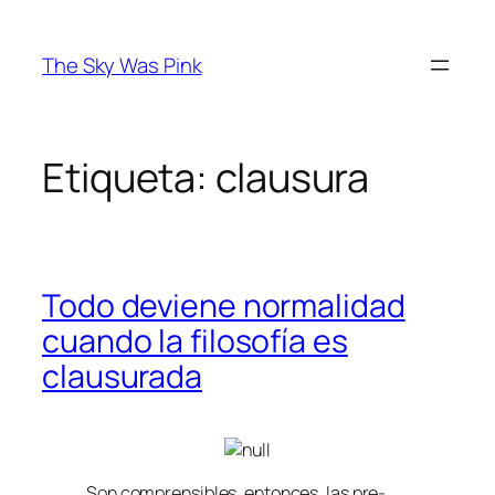
Saltar
al
The Sky Was Pink
contenido
Etiqueta:
clausura
Todo deviene normalidad
cuando la filosofía es
clausurada
Son com­pren­si­bles, en­ton­ces, las pre­