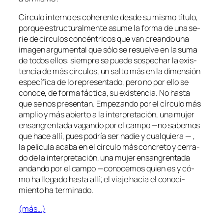
Circulo in­terno
es cohe­ren­te des­de su mis­mo tí­tu­lo,
por­que es­truc­tu­ral­men­te asu­me la for­ma de una se­
rie de círcu­los con­cén­tri­cos que van crean­do una
ima­gen ar­gu­men­tal que só­lo se re­suel­ve en la su­ma
de to­dos ellos: siem­pre se pue­de sos­pe­char la exis­
ten­cia de más círcu­los, un sal­to más en la di­men­sión
es­pe­cí­fi­ca de lo re­pre­sen­ta­do, pe­ro no por ello se
co­no­ce, de for­ma fác­ti­ca, su exis­ten­cia. No has­ta
que se nos pre­sen­tan. Empezando por el círcu­lo más
am­plio y más abier­to a la in­ter­pre­ta­ción, una mu­jer
en­san­gren­ta­da va­gan­do por el cam­po —no sa­be­mos
que ha­ce allí, pues po­dría ser na­die y cual­quie­ra — ,
la pe­lí­cu­la aca­ba en el círcu­lo más con­cre­to y ce­rra­
do de la in­ter­pre­ta­ción, una mu­jer en­san­gren­ta­da
an­dan­do por el cam­po —co­no­ce­mos quien es y có­
mo ha lle­ga­do has­ta allí; el via­je ha­cia el co­no­ci­
mien­to ha terminado.
(más…)