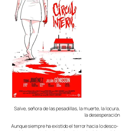
Salve, se­ño­ra de las pe­sa­di­llas, la muer­te, la lo­cu­ra,
la desesperación
Aunque siem­pre ha exis­ti­do el te­rror ha­cia lo des­co­