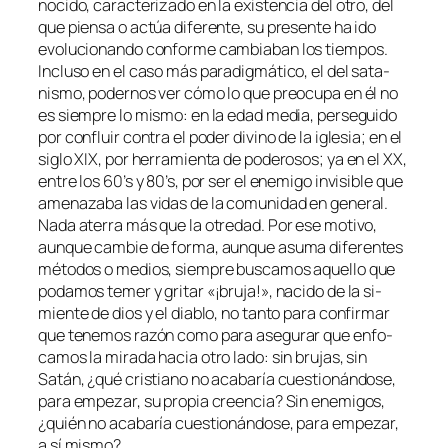
no­ci­do, ca­rac­te­ri­za­do en la exis­ten­cia del otro, del
que pien­sa o ac­túa di­fe­ren­te, su pre­sen­te ha ido
evo­lu­cio­nan­do con­for­me cam­bia­ban los tiem­pos.
Incluso en el ca­so más pa­ra­dig­má­ti­co, el del sa­ta­
nis­mo, po­der­nos ver có­mo lo que preo­cu­pa en él no
es siem­pre lo mis­mo: en la edad me­dia, per­se­gui­do
por con­fluir con­tra el po­der di­vino de la igle­sia; en el
si­glo XIX, por he­rra­mien­ta de po­de­ro­sos; ya en el XX,
en­tre los 60’s y 80’s, por ser el enemi­go in­vi­si­ble que
ame­na­za­ba las vi­das de la co­mu­ni­dad en ge­ne­ral.
Nada ate­rra más que la otre­dad. Por ese mo­ti­vo,
aun­que cam­bie de for­ma, aun­que asu­ma di­fe­ren­tes
mé­to­dos o me­dios, siem­pre bus­ca­mos aque­llo que
po­da­mos te­mer y gri­tar «¡bru­ja!», na­ci­do de la si­
mien­te de dios y el dia­blo, no tan­to pa­ra con­fir­mar
que te­ne­mos ra­zón co­mo pa­ra ase­gu­rar que en­fo­
ca­mos la mi­ra­da ha­cia otro la­do: sin bru­jas, sin
Satán, ¿qué cris­tiano no aca­ba­ría cues­tio­nán­do­se,
pa­ra em­pe­zar, su pro­pia creen­cia? Sin enemi­gos,
¿quién no aca­ba­ría cues­tio­nán­do­se, pa­ra em­pe­zar,
a sí mismo?