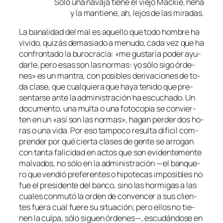
Sólo una na­va­ja tie­ne el vie­jo Mackie, nena
y la man­tie­ne, ah, le­jos de las miradas.
La ba­na­li­dad del mal es aque­llo que to­do hom­bre ha
vi­vi­do, qui­zás de­ma­sia­do a me­nu­do, ca­da vez que ha
con­fron­ta­do la bu­ro­cra­cia: «me gus­ta­ría po­der ayu­
dar­le, pe­ro esas son las nor­mas: yo só­lo si­go ór­de­
nes» es un man­tra, con po­si­bles de­ri­va­cio­nes de to­
da cla­se, que cual­quie­ra que ha­ya te­ni­do que pre­
sen­tar­se an­te la ad­mi­nis­tra­ción ha es­cu­cha­do. Un
do­cu­men­to, una mul­ta o una fo­to­co­pia se con­vier­
ten en un «así son las nor­mas», ha­gan per­der dos ho­
ras o una vi­da. Por eso tam­po­co re­sul­ta di­fi­cil com­
pren­der por qué cier­ta cla­ses de gen­te se arro­gan
con tan­ta fa­li­ci­dad en ac­tos que son evi­den­te­men­te
mal­va­dos, no só­lo en la ad­mi­nis­tra­ción —el ban­que­
ro que ven­dió pre­fe­ren­tes o hi­po­te­cas im­po­si­bles no
fue el pre­si­den­te del ban­co, sino las hor­mi­gas a las
cua­les con­mu­tó la or­den de con­ven­cer a sus clien­
tes fue­ra cual fue­re su si­tua­ción; pe­ro ellos no tie­
nen la cul­pa,
só­lo si­guen ór­de­nes
—, es­cu­dán­do­se en