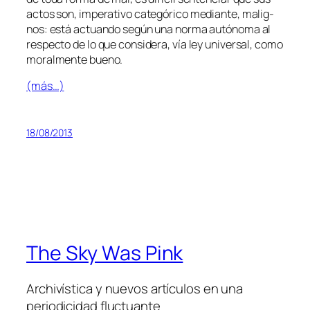
ac­tos son, im­pe­ra­ti­vo ca­te­gó­ri­co me­dian­te, ma­lig­
nos: es­tá ac­tuan­do se­gún una nor­ma au­tó­no­ma al
res­pec­to de lo que con­si­de­ra, vía ley uni­ver­sal, co­mo
mo­ral­men­te bueno.
(más…)
18/08/2013
The Sky Was Pink
Archivística y nuevos artículos en una
periodicidad fluctuante