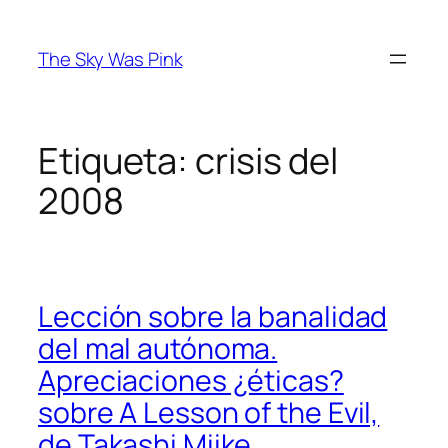
Saltar
al
The Sky Was Pink
contenido
Etiqueta:
crisis del
2008
Lección sobre la banalidad
del mal autónoma.
Apreciaciones ¿éticas?
sobre A Lesson of the Evil,
de Takashi Miike