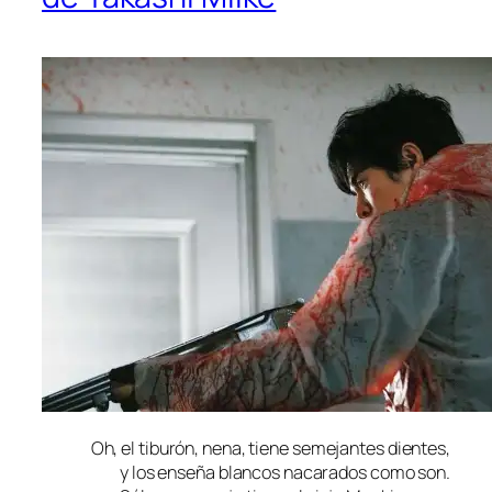
Oh, el ti­bu­rón, ne­na, tie­ne se­me­jan­tes dientes,
y los en­se­ña blan­cos na­ca­ra­dos co­mo son.