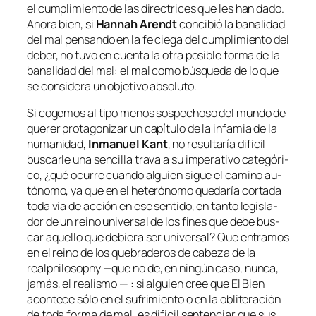
el cum­pli­mien­to de las di­rec­tri­ces que les han da­do.
Ahora bien, si
Hannah Arendt
con­ci­bió la ba­na­li­dad
del mal pen­san­do en la fe cie­ga del cum­pli­mien­to del
de­ber, no tu­vo en cuen­ta la otra po­si­ble for­ma de la
ba­na­li­dad del mal: el mal co­mo bús­que­da de lo que
se con­si­de­ra un ob­je­ti­vo absoluto.
Si co­ge­mos al ti­po me­nos sos­pe­cho­so del mun­do de
que­rer pro­ta­go­ni­zar un ca­pí­tu­lo de la in­fa­mia de la
hu­ma­ni­dad,
Inmanuel Kant
, no re­sul­ta­ría di­fi­cil
bus­car­le una sen­ci­lla tra­va a su im­pe­ra­ti­vo ca­te­gó­ri­
co, ¿qué ocu­rre cuan­do al­guien si­gue el ca­mino au­
tó­no­mo, ya que en el he­te­ró­no­mo que­da­ría cor­ta­da
to­da vía de ac­ción en ese sen­ti­do, en tan­to le­gis­la­
dor de un rei­no uni­ver­sal de los fi­nes que de­be bus­
car aque­llo que de­bie­ra ser uni­ver­sal? Que en­tra­mos
en el rei­no de los que­bra­de­ros de ca­be­za de la
realphi­lo­sophy
—que no de, en nin­gún ca­so, nun­ca,
ja­más, el rea­lis­mo — : si al­guien cree que El Bien
acon­te­ce só­lo en el su­fri­mien­to o en la obli­te­ra­ción
de to­da for­ma de mal, es di­fi­cil sen­ten­ciar que sus