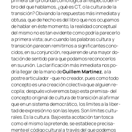
pri­me­ra tan pro­fun­da co­mo ló­gi­ca al res­pec­to del li­
bro del que ha­bla­mos, ¿qué es
CT, o la cul­tu­ra de la
tran­si­ción
? Obviando la res­pues­tas más in­me­dia­ta y
ob­tu­sa, que de he­cho es del li­bro que nos ocu­pa­mos
de ha­blar en és­te mo­men­to, la reali­dad con­cep­tual
del mis­mo no es tan evi­den­te co­mo po­dría pa­re­cer­lo
a pri­me­ra vis­ta; aun cuan­do las pa­la­bras cul­tu­ra y
tran­si­ción pa­re­cen re­mi­tir­nos a sig­ni­fi­can­tes co­no­
ci­dos, en su con­jun­ción, re­quie­ren de una ma­yor do­
ta­ción de sen­ti­do pa­ra que po­da­mos re­co­no­cer­los
en su unión. La cla­ri­fi­ca­ción más in­me­dia­ta nos po­
dría lle­gar de la mano de
Guillem Martinez
, a la
pos­tre ar­ti­cu­la­dor ‑que no crea­dor, pues co­mo to­do
con­cep­to es una crea­ción co­lec­ti­va que al­guien re­
co­pi­la; des­pués vol­ve­re­mos ba­jo es­ta premisa- del
con­cep­to ori­gi­nal de
cul­tu­ra de tran­si­ción
al afir­mar
que
en un sis­te­ma de­mo­crá­ti­co, los lí­mi­tes a la li­ber­
tad de ex­pre­sión no son las le­yes. Son lí­mi­tes cul­tu­
ra­les. Es la cul­tu­ra
. Bajo es­ta aco­ta­ción tan tos­ca
co­mo el mis­mo la pre­ten­de, se es­ta­ble­ce pre­ci­sa­
men­te el có­di­go cul­tu­ral a tra­vés del que po­de­mos