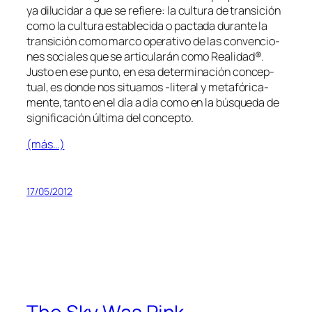
ya di­lu­ci­dar a que se re­fie­re: la cul­tu­ra de tran­si­ción
co­mo la cul­tu­ra es­ta­ble­ci­da o pac­ta­da du­ran­te la
tran­si­ción co­mo mar­co ope­ra­ti­vo de las con­ven­cio­
nes so­cia­les que se ar­ti­cu­la­rán co­mo
Realidad®
.
Justo en ese pun­to, en esa de­ter­mi­na­ción con­cep­
tual, es don­de nos si­tua­mos ‑li­te­ral y me­ta­fó­ri­ca­
men­te, tan­to en el día a día co­mo en la bús­que­da de
sig­ni­fi­ca­ción úl­ti­ma del concepto.
(más…)
17/05/2012