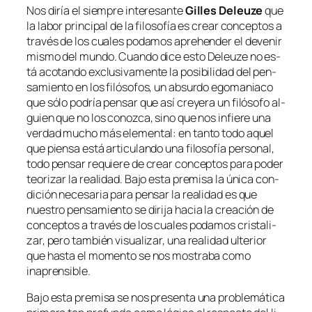
Nos di­ría el siem­pre in­tere­san­te
Gilles Deleuze
que
la la­bor prin­ci­pal de la fi­lo­so­fía es crear con­cep­tos a
tra­vés de los cua­les po­da­mos aprehen­der el de­ve­nir
mis­mo del mun­do. Cuando di­ce es­to Deleuze no es­
tá aco­tan­do ex­clu­si­va­men­te la po­si­bi­li­dad del pen­
sa­mien­to en los fi­ló­so­fos, un ab­sur­do ego­ma­nia­co
que só­lo po­dría pen­sar que así cre­ye­ra un fi­ló­so­fo al­
guien que no los co­noz­ca, sino que nos in­fie­re una
ver­dad mu­cho más ele­men­tal: en tan­to to­do aquel
que pien­sa es­tá ar­ti­cu­lan­do una fi­lo­so­fía per­so­nal,
to­do pen­sar re­quie­re de crear con­cep­tos pa­ra po­der
teo­ri­zar la reali­dad. Bajo es­ta pre­mi­sa la úni­ca con­
di­ción ne­ce­sa­ria pa­ra pen­sar la reali­dad es que
nues­tro pen­sa­mien­to se di­ri­ja ha­cia la crea­ción de
con­cep­tos a tra­vés de los cua­les po­da­mos cris­ta­li­
zar, pe­ro tam­bién vi­sua­li­zar, una reali­dad ul­te­rior
que has­ta el mo­men­to se nos mos­tra­ba co­mo
inaprensible.
Bajo es­ta pre­mi­sa se nos pre­sen­ta una pro­ble­má­ti­ca