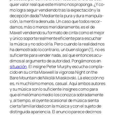
quier va­lor real que es­te mis­mo nos pro­pon­ga. ¿Y co­
mo lo­gra se­guir ven­dien­do tras la ex­pec­ta­ción y la
de­cep­ción da­da? Mediante la pu­ra y du­ra ma­ni­pu­la­
ción, la men­ti­ra des­nu­da. Un ca­so que to­dos re­cor­
da­mos, más o me­nos me­ri­dia­na­men­te, es el de
Maxell ven­dien­do su for­ma­to de cin­ta co­mo el me­jor
y úni­co so­por­te real­men­te efi­cien­te pa­ra es­cu­char
la mú­si­ca y no so­lo oír­la. Pero cuan­do la reali­dad nos
ha de­mos­tra­do lo con­tra­rio, un buen slogan(1), no es
su­fi­cien­te pa­ra ven­der na­da, así que en­ton­ces acu­
di­mos al ar­gu­men­to de au­to­ri­dad. Pongámonos en
si­tua­ción
. El in­sig­ne Peter Murphy es­cu­cha com­pla­
ci­do en su cin­ta Maxwell la vi­go­ro­sa Night on the
Bare Mountain de Nikolái Miaskovski. La elec­ción no
es, ni mu­chí­si­mo me­nos, ca­sual. Aquí am­bos au­to­res
y su mú­si­ca son lo su­fi­cien­te in­sig­nes co­mo pa­ra
que el me­ló­mano me­dio los co­noz­ca so­bra­da­men­te
y, al tiem­po, el oyen­te oca­sio­nal de mú­si­ca sien­ta
cier­ta fa­mi­lia­ri­dad con la mú­si­ca y con el su­je­to de
dis­tin­gui­da apa­rien­cia. El anun­cio pa­re­ce de­cir­nos