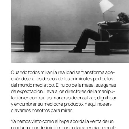
Cuando to­dos mi­ran la reali­dad se trans­for­ma ade­
cuán­do­se a los de­seos de los cri­mi­na­les per­fec­tos
del mun­do me­diá­ti­co. El rui­do de la ma­sa, sus ga­nas
de ex­pec­ta­ción, lle­va a los di­rec­to­res de la ma­ni­pu­
la­ción en­con­trar las ma­ne­ras de en­sal­zar, dig­ni­fi­car
y en­cum­brar su me­dio­cre pro­duc­to. Y aquí nos en­
cla­va­mos no­so­tros pa­ra mirar.
Ya he­mos vis­to co­mo el hy­pe abor­da la ven­ta de un
pro­duc­to, por de­fi­ni­ción, con to­da ca­ren­cia de cual­