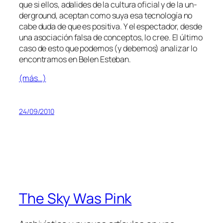
que si ellos, ada­li­des de la cul­tu­ra ofi­cial y de la un­
der­ground, acep­tan co­mo su­ya esa tec­no­lo­gía no
ca­be du­da de que es po­si­ti­va. Y el es­pec­ta­dor, des­de
una aso­cia­ción fal­sa de con­cep­tos, lo cree. El úl­ti­mo
ca­so de es­to que po­de­mos (y de­be­mos) ana­li­zar lo
en­con­tra­mos en Belen Esteban.
(más…)
24/09/2010
The Sky Was Pink