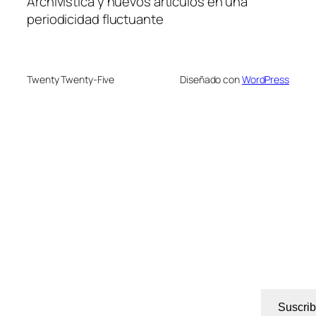
Archivística y nuevos artículos en una
periodicidad fluctuante
Twenty Twenty-Five
Diseñado con
WordPress
Suscrib