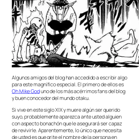
Algunos ami­gos del blog han ac­ce­di­do a es­cri­bir al­go
pa­ra es­te mag­ní­fi­co es­pe­cial. El pri­me­ro de ellos es
Oh Mike God
uno de los más acé­rri­mos fans del blog
y buen co­no­ce­dor del mun­do otaku.
Si vi­ve en es­te si­glo XIX y mue­re al­gún ser que­ri­do
su­yo, pro­ba­ble­men­te apa­rez­ca an­te us­ted al­guien
con as­pec­to bo­na­chón que le ase­gu­ra­rá ser ca­paz
de re­vi­vir­le. Aparentemente, lo úni­co que ne­ce­si­ta
de us­ted es que gri­te el nom­bre de la per­so­na en