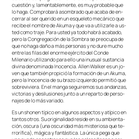
cues­tión y, la­men­ta­ble­men­te, es muy pro­ba­ble que
lo ha­ga. Comprobará asom­bra­do que aca­ba de en­
ce­rrar al ser que­ri­do en un es­que­le­to me­cá­ni­co que
re­ci­be el nom­bre de Akuma y que va a uti­li­zar­le a us­
ted co­mo tra­je. Para us­ted ya to­do ha­brá aca­ba­do,
pe­ro la Congregación de la Sombra se preo­cu­pa de
que no ha­ga da­ño a más per­so­nas y no du­re mu­cho
en­tre las fi­las del enor­me ejér­ci­to del Conde
Milenario uti­li­zan­do pa­ra ello una inusual sus­tan­cia
di­vi­na de­no­mi­na­da Inocencia. Allen Walker es un jo­
ven que tam­bién pro­pi­ció la for­ma­ción de un Akuma,
pe­ro la Inocencia de su bra­zo iz­quier­do per­mi­tió que
so­bre­vi­vie­ra. En el man­ga se­gui­re­mos sus an­dan­zas,
vic­to­rias y des­ilu­sio­nes jun­to a un re­par­to de per­so­
na­jes de lo más variado.
Es un sho­nen tí­pi­co en al­gu­nos as­pec­tos y atí­pi­co en
tan­tos otros. Su ori­gi­na­li­dad re­si­de en su am­bien­ta­
ción, os­cu­ra (una os­cu­ri­dad más mis­te­rio­sa que te­
rro­rí­fi­ca), má­gi­ca y fan­tás­ti­ca. La úni­ca pe­ga que