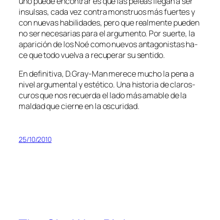
uno pue­de en­con­trar es que las pe­leas lle­gan a ser
in­sul­sas, ca­da vez con­tra mons­truos más fuer­tes y
con nue­vas ha­bi­li­da­des, pe­ro que real­men­te pue­den
no ser ne­ce­sa­rias pa­ra el ar­gu­men­to. Por suer­te, la
apa­ri­ción de los Noé co­mo nue­vos an­ta­go­nis­tas ha­
ce que to­do vuel­va a re­cu­pe­rar su sentido.
En de­fi­ni­ti­va, D.Gray-Man me­re­ce mu­cho la pe­na a
ni­vel ar­gu­men­tal y es­té­ti­co. Una his­to­ria de cla­ros­
cu­ros que nos re­cuer­da el la­do más ama­ble de la
mal­dad que cier­ne en la oscuridad.
25/10/2010