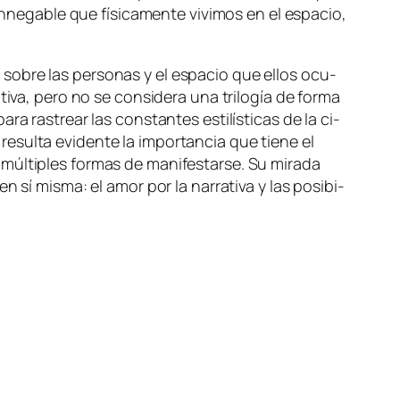
ga­ble que fí­si­ca­men­te vi­vi­mos en el es­pa­cio,
 so­bre las per­so­nas y el es­pa­cio que ellos ocu­
i­va, pe­ro no se con­si­de­ra una tri­lo­gía de for­ma
­ra ras­trear las cons­tan­tes es­ti­lís­ti­cas de la ci­
­sul­ta evi­den­te la im­por­tan­cia que tie­ne el
úl­ti­ples for­mas de ma­ni­fes­tar­se. Su mi­ra­da
en sí mis­ma: el amor por la na­rra­ti­va y las po­si­bi­