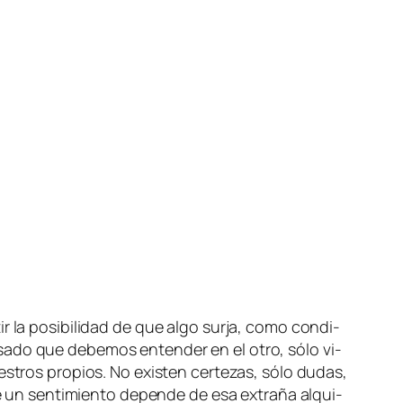
 la po­si­bi­li­dad de que al­go sur­ja, co­mo con­di­
­sa­do que de­be­mos en­ten­der en el otro, só­lo vi­
es­tros pro­pios. No exis­ten cer­te­zas, só­lo du­das,
n sen­ti­mien­to de­pen­de de esa ex­tra­ña al­qui­