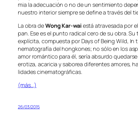
mia la ade­cua­ción o no de un sen­ti­mien­to de­pen
nues­tro in­te­rior siem­pre se de­fi­ne a tra­vés del 
La obra de
Wong Kar-wai
es­tá atra­ve­sa­da por 
pan. Ese es el pun­to ra­di­cal ce­ro de su obra. Su tri
ex­plí­ci­ta, com­pues­ta por
Days of Being Wild
,
In 
ne­ma­to­gra­fía del hong­ko­nes; no só­lo en los as­p
amor ro­mán­ti­co pa­ra él, se­ría ab­sur­do que­dar­s
ero­ti­za, aca­ri­cia y sa­bo­rea di­fe­ren­tes amo­res, 
li­da­des cinematográficas.
(más…)
26/03/2015