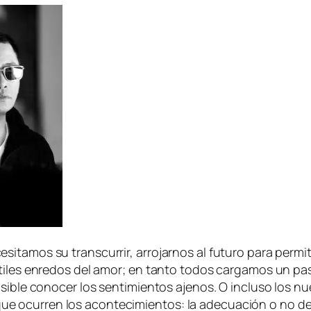
mos su trans­cu­rrir, arro­jar­nos al fu­tu­ro pa­ra per­mi­tir
­ti­les en­re­dos del amor; en tan­to to­dos car­ga­mos un pa
i­ble co­no­cer los sen­ti­mien­tos aje­nos. O in­clu­so los nu
 ocu­rren los acon­te­ci­mien­tos: la ade­cua­ción o no de u