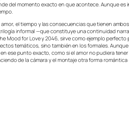
­de del mo­men­to exac­to en que acon­te­ce. Aunque es in­ne­
tiempo.
el amor, el tiem­po y las con­se­cuen­cias que tie­nen am­bos
­lo­gía in­for­mal —que cons­ti­tu­ye una con­ti­nui­dad na­rra­t
the Mood for Love
y
2046
, sir­ve co­mo ejem­plo per­fec­to pa
ec­tos te­má­ti­cos, sino tam­bién en los for­ma­les. Aunque re
e en ese pun­to exac­to, co­mo si el amor no pu­die­ra te­ner m
ha­cien­do de la cá­ma­ra y el mon­ta­je otra for­ma ro­mán­ti­ca 