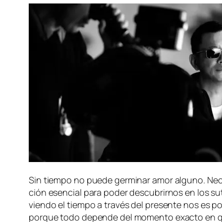
Sin tiem­po no pue­de ger­mi­nar amor al­guno. Necesita
ción esen­cial pa­ra po­der des­cu­brir­nos en los su
vien­do el tiem­po a tra­vés del pre­sen­te nos es po­s
por­que to­do de­pen­de del mo­men­to exac­to en que