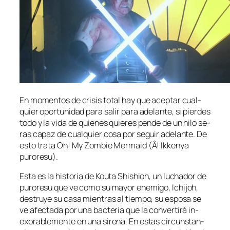
En mo­men­tos de cri­sis to­tal hay que acep­tar cual­
quier opor­tu­ni­dad pa­ra sa­lir pa­ra ade­lan­te, si pier­des
to­do y la vi­da de quie­nes quie­res pen­de de un hi­lo se­
ras ca­paz de cual­quier co­sa por se­guir ade­lan­te. De
es­to tra­ta Oh! My Zombie Mermaid (Â! Ikkenya
puroresu).
Esta es la his­to­ria de Kouta Shishioh, un lu­cha­dor de
pu­ro­re­su que ve co­mo su ma­yor enemi­go, Ichijoh,
des­tru­ye su ca­sa mien­tras al tiem­po, su es­po­sa se
ve afec­ta­da por una bac­te­ria que la con­ver­ti­rá in­
exo­ra­ble­men­te en una si­re­na. En es­tas cir­cuns­tan­