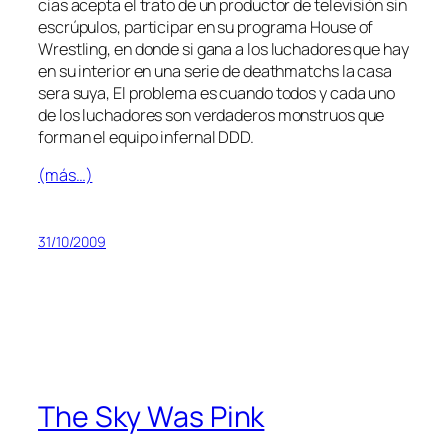
cias acep­ta el tra­to de un pro­duc­tor de te­le­vi­sión sin
es­crú­pu­los, par­ti­ci­par en su pro­gra­ma House of
Wrestling, en don­de si ga­na a los lu­cha­do­res que hay
en su in­te­rior en una se­rie de death­matchs la ca­sa
se­ra su­ya, El pro­ble­ma es cuan­do to­dos y ca­da uno
de los lu­cha­do­res son ver­da­de­ros mons­truos que
for­man el equi­po in­fer­nal DDD.
(más…)
31/10/2009
The Sky Was Pink