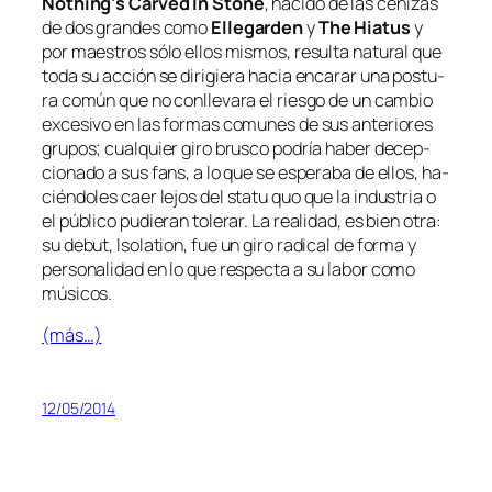
Nothing’s Carved In Stone
, na­ci­do de las ce­ni­zas
de dos gran­des co­mo
Ellegarden
y
The Hiatus
y
por maes­tros só­lo ellos mis­mos, re­sul­ta na­tu­ral que
to­da su ac­ción se di­ri­gie­ra ha­cia en­ca­rar una pos­tu­
ra co­mún que no con­lle­va­ra el ries­go de un cam­bio
ex­ce­si­vo en las for­mas co­mu­nes de sus an­te­rio­res
gru­pos; cual­quier gi­ro brus­co po­dría ha­ber de­cep­
cio­na­do a sus fans, a lo que se es­pe­ra­ba de ellos, ha­
cién­do­les caer le­jos del
sta­tu quo
que la in­dus­tria o
el pú­bli­co pu­die­ran to­le­rar. La reali­dad, es bien otra:
su de­but,
Isolation
, fue un gi­ro ra­di­cal de for­ma y
per­so­na­li­dad en lo que res­pec­ta a su la­bor co­mo
músicos.
(más…)
12/05/2014