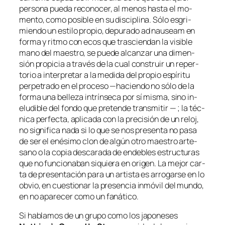
per­so­na pue­da re­co­no­cer, al me­nos has­ta el mo­
men­to, co­mo po­si­ble en su dis­ci­pli­na. Sólo es­gri­
mien­do un es­ti­lo pro­pio, de­pu­ra­do
ad nau­seam
en
for­ma y rit­mo con ecos que tras­cien­dan la vi­si­ble
mano del maes­tro, se pue­de al­can­zar una di­men­
sión pro­pi­cia a tra­vés de la cual cons­truir un re­per­
to­rio a in­ter­pre­tar a la me­di­da del pro­pio es­pí­ri­tu
per­pe­tra­do en el pro­ce­so —ha­cien­do no só­lo de la
for­ma una be­lle­za in­trín­se­ca por sí mis­ma, sino in­
elu­di­ble del fon­do que pre­ten­de trans­mi­tir — ; la téc­
ni­ca per­fec­ta, apli­ca­da con la pre­ci­sión de un re­loj,
no sig­ni­fi­ca na­da si lo que se nos pre­sen­ta no pa­sa
de ser el enési­mo clon de al­gún otro maes­tro ar­te­
sano o la co­pia des­ca­ra­da de en­de­bles es­truc­tu­ras
que no fun­cio­na­ban si­quie­ra en ori­gen. La me­jor car­
ta de pre­sen­ta­ción pa­ra un ar­tis­ta es arro­gar­se en lo
ob­vio, en cues­tio­nar la pre­sen­cia in­mó­vil del mun­do,
en no apa­re­cer co­mo un fanático.
Si ha­bla­mos de un gru­po co­mo los ja­po­ne­ses