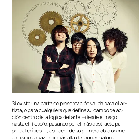
Si exis­te una car­ta de pre­sen­ta­ción vá­li­da pa­ra el ar­
tis­ta, o pa­ra cual­quie­ra que de­fi­na su cam­po de ac­
ción den­tro de la ló­gi­ca del ar­te —des­de el ma­go
has­ta el fi­ló­so­fo, pa­san­do por el más abs­trac­to pa­
pel del crí­ti­co — , es ha­cer de su pri­me­ra obra un me­
ca­nis­mo ca­paz de ir más allá de lo que cual­quier