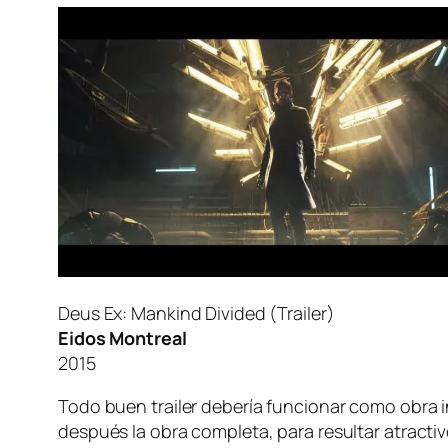
Deus Ex: Mankind Divided (Trailer)
Eidos Montreal
2015
Todo buen trai­ler de­be­ría fun­cio­nar co­mo obra i
des­pués la obra com­ple­ta, pa­ra re­sul­tar atrac­ti