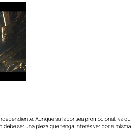
n­de­pen­dien­te. Aunque su la­bor sea pro­mo­cio­nal, ya qu
­vo de­be ser una pie­za que ten­ga in­te­rés ver por sí mis­m