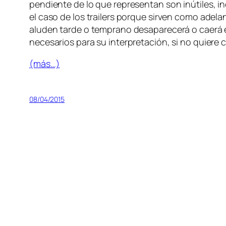
pen­dien­te de lo que re­pre­sen­tan son inú­ti­les, 
el ca­so de los trai­lers por­que sir­ven co­mo ade­
alu­den tar­de o tem­prano des­apa­re­ce­rá o cae­rá 
ne­ce­sa­rios pa­ra su in­ter­pre­ta­ción, si no quie­re 
(más…)
08/04/2015