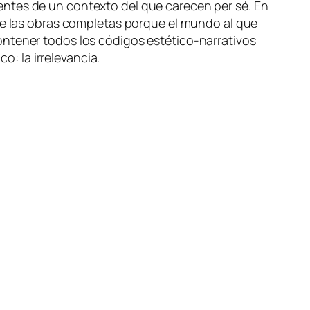
dien­tes de un con­tex­to del que ca­re­cen
per sé
. En
o de las obras com­ple­tas por­que el mun­do al que
 con­te­ner to­dos los có­di­gos estético-narrativos
i­co: la irrelevancia.