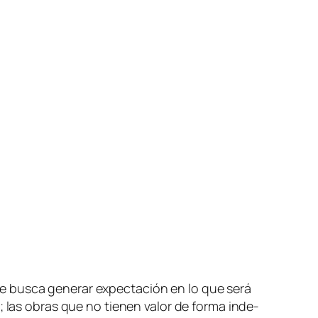
e bus­ca ge­ne­rar ex­pec­ta­ción en lo que se­rá
a; las obras que no tie­nen va­lor de for­ma in­de­