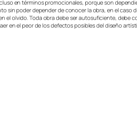
in­clu­so en tér­mi­nos pro­mo­cio­na­les, por­que son de­pen­
lan­to sin po­der de­pen­der de co­no­cer la obra, en el ca­s
en el ol­vi­do. Toda obra de­be ser au­to­su­fi­cien­te, de­be
caer en el peor de los de­fec­tos po­si­bles del di­se­ño ar­tís­t