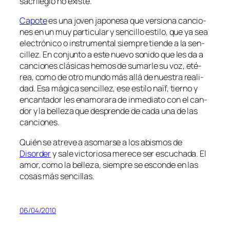
sa­cri­le­gio no existe.
Capote
es una jo­ven ja­po­ne­sa que ver­sio­na can­cio­
nes en un muy par­ti­cu­lar y sen­ci­llo es­ti­lo, que ya sea
elec­tró­ni­co o ins­tru­men­tal siem­pre tien­de a la sen­
ci­llez. En con­jun­to a es­te nue­vo so­ni­do que les da a
can­cio­nes clá­si­cas he­mos de su­mar­le su voz, eté­
rea, co­mo de otro mun­do más allá de nues­tra reali­
dad. Esa má­gi­ca sen­ci­llez, ese es­ti­lo naïf, tierno y
en­can­ta­dor les ena­mo­ra­ra de in­me­dia­to con el can­
dor y la be­lle­za que des­pren­de de ca­da una de las
canciones.
Quién se atre­ve a aso­mar­se a los abis­mos de
Disorder
y sa­le vic­to­rio­sa me­re­ce ser es­cu­cha­da. El
amor, co­mo la be­lle­za, siem­pre se es­con­de en las
co­sas más sencillas.
06/04/2010