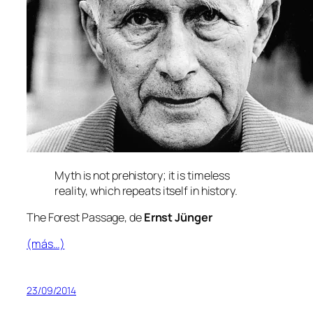
Myth is not pre­his­tory; it is ti­me­less
reality, which re­peats itself in history.
The Forest Passage
, de
Ernst Jünger
(más…)
23/09/2014