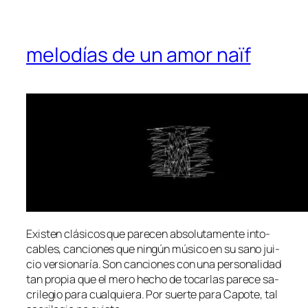
melodías de un amor naïf
Existen clá­si­cos que pa­re­cen ab­so­lu­ta­men­te in­to­
ca­bles, can­cio­nes que nin­gún mú­si­co en su sano jui­
cio ver­sio­na­ría. Son can­cio­nes con una per­so­na­li­dad
tan pro­pia que el me­ro he­cho de to­car­las pa­re­ce sa­
cri­le­gio pa­ra cual­quie­ra. Por suer­te pa­ra Capote, tal