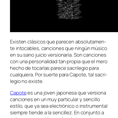
Existen clá­si­cos que pa­re­cen ab­so­lu­ta­men­
te in­to­ca­bles, can­cio­nes que nin­gún mú­si­co
en su sano jui­cio ver­sio­na­ría. Son can­cio­nes
con una per­so­na­li­dad tan pro­pia que el me­ro
he­cho de to­car­las pa­re­ce sa­cri­le­gio pa­ra
cual­quie­ra. Por suer­te pa­ra Capote, tal sa­cri­
le­gio no existe.
Capote
es una jo­ven ja­po­ne­sa que ver­sio­na
can­cio­nes en un muy par­ti­cu­lar y sen­ci­llo
es­ti­lo, que ya sea elec­tró­ni­co o ins­tru­men­tal
siem­pre tien­de a la sen­ci­llez. En con­jun­to a