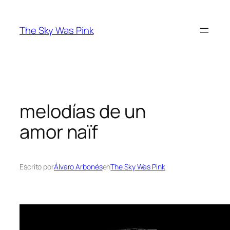
Saltar
al
The Sky Was Pink
contenido
melodías de un
amor naïf
Escrito por
Álvaro Arbonés
en
The Sky Was Pink