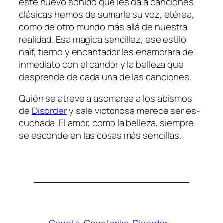
es­te nue­vo so­ni­do que les da a can­cio­nes
clá­si­cas he­mos de su­mar­le su voz, eté­rea,
co­mo de otro mun­do más allá de nues­tra
reali­dad. Esa má­gi­ca sen­ci­llez, ese es­ti­lo
naïf, tierno y en­can­ta­dor les ena­mo­ra­ra de
in­me­dia­to con el can­dor y la be­lle­za que
des­pren­de de ca­da una de las canciones.
Quién se atre­ve a aso­mar­se a los abis­mos
de
Disorder
y sa­le vic­to­rio­sa me­re­ce ser es­
cu­cha­da. El amor, co­mo la be­lle­za, siem­pre
se es­con­de en las co­sas más sencillas.
Capote
Capoterika
Disorder