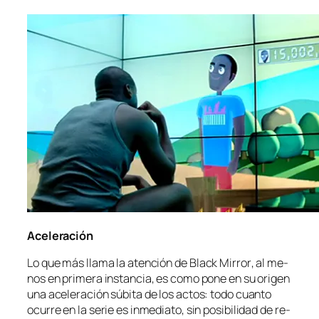
Aceleración
Lo que más lla­ma la aten­ción de
Black Mirror
, al me­
nos en pri­me­ra ins­tan­cia, es co­mo po­ne en su ori­gen
una ace­le­ra­ción sú­bi­ta de los ac­tos: to­do cuan­to
ocu­rre en la se­rie es in­me­dia­to, sin po­si­bi­li­dad de re­