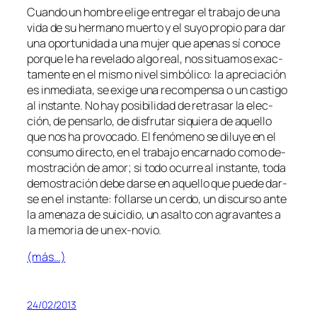
Cuando un hom­bre eli­ge en­tre­gar el tra­ba­jo de una
vi­da de su her­mano muer­to y el su­yo pro­pio pa­ra dar
una opor­tu­ni­dad a una mu­jer que ape­nas sí co­no­ce
por­que le ha re­ve­la­do
al­go real
, nos si­tua­mos exac­
ta­men­te en el mis­mo ni­vel sim­bó­li­co: la apre­cia­ción
es in­me­dia­ta, se exi­ge una re­com­pen­sa o un cas­ti­go
al ins­tan­te. No hay po­si­bi­li­dad de re­tra­sar la elec­
ción, de pen­sar­lo, de dis­fru­tar si­quie­ra de aque­llo
que nos ha pro­vo­ca­do. El fe­nó­meno se di­lu­ye en el
con­su­mo di­rec­to, en el tra­ba­jo en­car­na­do co­mo de­
mos­tra­ción de amor; si to­do ocu­rre al ins­tan­te, to­da
de­mos­tra­ción de­be dar­se en aque­llo que pue­de dar­
se en el ins­tan­te: fo­llar­se un cer­do, un dis­cur­so an­te
la ame­na­za de sui­ci­dio, un asal­to con agra­van­tes a
la me­mo­ria de un ex-novio.
(más…)
24/02/2013