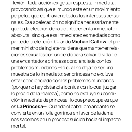
fle­xión; to­da ac­ción exi­ge su res­pues­ta in­me­dia­ta,
pro­vo­can­do así que el mun­do es­té en un mo­vi­mien­to
per­pe­tuo que con­tra­vie­ne to­dos los in­tere­ses per­so­
na­les. Esa ace­le­ra­ción no sig­ni­fi­ca ne­ce­sa­ria­men­te
que to­da elec­ción de­ba acon­te­cer en la in­me­dia­tez
ab­so­lu­ta, sino que esa in­me­dia­tez es me­dia­da co­mo
par­te de la elec­ción. Cuando
Michael Callow
, el pri­
mer mi­nis­tro de
Inglaterra
, tie­ne que man­te­ner re­la­
cio­nes se­xua­les con un cer­do pa­ra sal­var la vi­da de
una en­can­ta­do­ra prin­ce­sa con­cien­cia­da con los
pro­ble­mas mun­da­nos —lo cual no de­ja de ser una
mues­tra de lo in­me­dia­to: ser prin­ce­sa no ex­clu­ye
es­tar con­cien­cia­do con los pro­ble­mas mun­da­nos
(por­que no hay dis­tan­cia icó­ni­ca con lo cual juz­gar
lo pro­pio de la reale­za
), co­mo no ex­clu­ye su con­di­
ción in­me­dia­ta de prin­ce­sa: lo que preo­cu­pa es que
es
La Princesa
—. Cuando el ca­ba­lle­ro an­dan­te se
con­vier­te en un fo­lla go­rri­nos en fa­vor de la da­ma,
nos sa­be­mos en un pro­ce­so sui­ci­da ha­cia el im­pac­to
mortal.