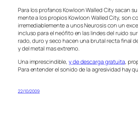
Para los pro­fa­nos Kowloon Walled City sa­can su n
men­te a los pro­pios Kowloon Walled City, son co­m
irre­me­dia­ble­men­te a unos Neurosis con un ex­ce­
in­clu­so pa­ra el neó­fi­to en las lin­des del rui­do
ra­do, du­ro y se­co ha­cen una bru­tal rec­ta fi­nal de
y del me­tal mas extremo.
Una im­pres­cin­di­ble,
y de des­car­ga gra­tui­ta
, pro
Para en­ten­der el so­ni­do de la agre­si­vi­dad hay q
22/10/2009