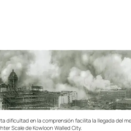
a di­fi­cul­tad en la com­pren­sión fa­ci­li­ta la lle­ga­da del
chter Scale de Kowloon Walled City.