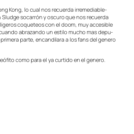
g Kong, lo cual nos re­cuer­da irre­me­dia­ble­
 Sludge so­ca­rrón y os­cu­ro que nos re­cuer­da
li­ge­ros co­que­teos con el doom, muy ac­ce­si­ble
tad, cuan­do abra­zan­do un es­ti­lo mu­cho mas de­pu­
ri­me­ra par­te, en­can­di­la­ra a los fans del ge­ne­ro
­fi­to co­mo pa­ra el ya cur­ti­do en el ge­ne­ro.