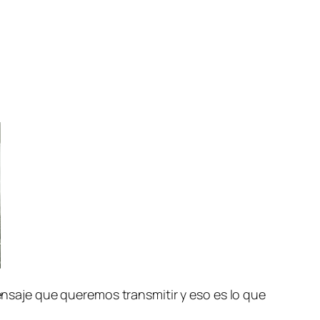
 men­sa­je que que­re­mos trans­mi­tir y eso es lo que