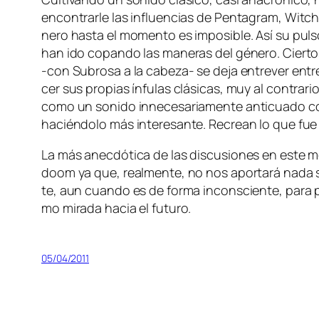
en­con­trar­le las in­fluen­cias de Pentagram, Witc
ne­ro has­ta el mo­men­to es im­po­si­ble. Así su pul­so
han ido co­pan­do las ma­ne­ras del gé­ne­ro. Ciertos 
‑con Subrosa a la cabeza- se de­ja en­tre­ver en­tre s
cer sus pro­pias ín­fu­las clá­si­cas, muy al con­tra­
co­mo un so­ni­do in­ne­ce­sa­ria­men­te an­ti­cua­do c
ha­cién­do­lo más in­tere­san­te. Recrean lo que fu
La más anec­dó­ti­ca de las dis­cu­sio­nes en es­te 
doom ya que, real­men­te, no nos apor­ta­rá na­da sus
te, aun cuan­do es de for­ma in­cons­cien­te, pa­ra pe
mo mi­ra­da ha­cia el futuro.
05/04/2011