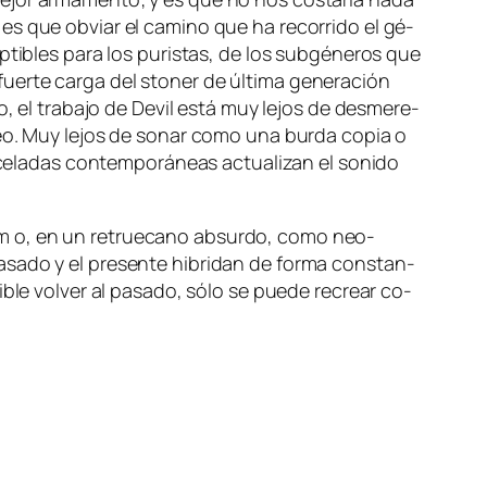
s que ob­viar el ca­mino que ha re­co­rri­do el gé­
p­ti­bles pa­ra los pu­ris­tas, de los sub­gé­ne­ros que
er­te car­ga del sto­ner de úl­ti­ma ge­ne­ra­ción
, el tra­ba­jo de Devil es­tá muy le­jos de des­me­re­
á­neo. Muy le­jos de so­nar co­mo una bur­da co­pia o
e­la­das con­tem­po­rá­neas ac­tua­li­zan el so­ni­do
oom o, en un re­true­cano ab­sur­do, co­mo neo-
sa­do y el pre­sen­te hi­bri­dan de for­ma cons­tan­
ble vol­ver al pa­sa­do, só­lo se pue­de re­crear co­