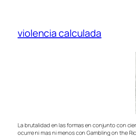
violencia calculada
La bru­ta­li­dad en las for­mas en con­jun­to con cier­t
ocu­rre ni mas ni me­nos con Gambling on the Ri