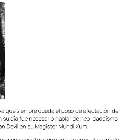
n ya que siem­pre que­da el po­so de afec­ta­ción de
en su día fue ne­ce­sa­rio ha­blar de neo-dadaísmo
ti­van Devil en su Magister Mundi Xum.
me­jor ar­ma­men­to; y es que no nos cos­ta­ría na­da