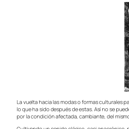
La vuel­ta ha­cia las mo­das o for­mas cul­tu­ra­les
lo que ha si­do des­pués de es­tas. Así no se pue­d
por la con­di­ción afec­ta­da, cam­bian­te, del mis
Cultivando un so­ni­do clá­si­co, ca­si ana­cró­ni­co