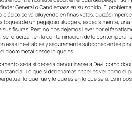
hfinder General o Candlemass en su so­ni­do. El pro­ble­ma e
 clá­si­co se va di­lu­yen­do en fi­nas ve­tas, qui­zás im­per­ce
to­ques de un pe­ga­jo­so slud­ge y, es­pe­cial­men­te, una fu
us fi­su­ras. Pero no nos de­je­mos lle­var por el fa­na­tis­mo
rio, se re­fuer­zan en la con­ta­mi­na­ción de lo con­tem­po­r
on esas in­evi­ta­bles y se­gu­ra­men­te sub­cons­cien­tes pin­c
e el doom me­tal des­de lo que es.
mo­men­to se­ría si de­be­ría de­no­mi­nar­se a Devil co­mo d
­tan­cial. Lo que si de­be­ría­mos ha­cer es ver co­mo el pa­
r­pe­tuar lo que fue y lo que es en lo que se­rá. Es im­po­si­