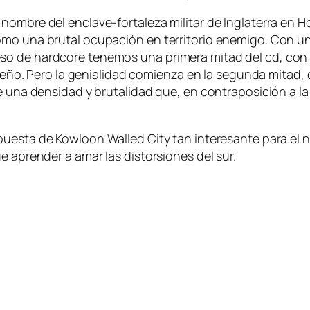
om­bre del enclave-fortaleza mi­li­tar de Inglaterra en Hon
o una bru­tal ocu­pa­ción en te­rri­to­rio enemi­go. Con un
so de hard­co­re te­ne­mos una pri­me­ra mi­tad del cd, con 
 su­re­ño. Pero la ge­nia­li­dad co­mien­za en la se­gun­da mi­
 una den­si­dad y bru­ta­li­dad que, en con­tra­po­si­ción a la p
­pues­ta de Kowloon Walled City tan in­tere­san­te pa­ra el neó
ue apren­der a amar las dis­tor­sio­nes del sur.