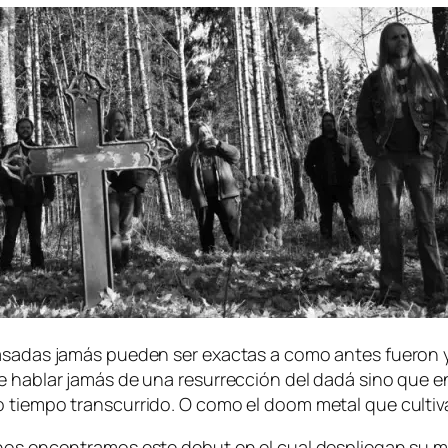
 pa­sa­das ja­más pue­den ser exac­tas a co­mo an­tes fue­ro
e ha­blar ja­más de una re­su­rrec­ción del da­dá sino que 
­mo tiem­po trans­cu­rri­do. O co­mo el doom me­tal que cul­
, nos en­con­tra­mos es­te de­but en el cual des­plie­gan su 