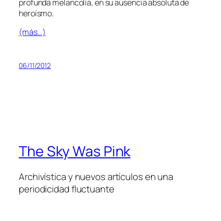
pro­fun­da me­lan­co­lía, en su au­sen­cia ab­so­lu­ta de
heroísmo.
(más…)
06/11/2012
The Sky Was Pink
Archivística y nuevos artículos en una
periodicidad fluctuante