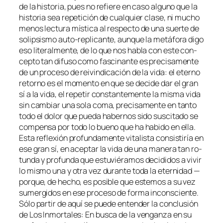
de la his­to­ria, pues no re­fie­re en ca­so al­guno que la
his­to­ria sea re­pe­ti­ción de cual­quier cla­se, ni mu­cho
me­nos lec­tu­ra mís­ti­ca al res­pec­to de una suer­te de
so­lip­sis­mo auto-replicante, aun­que la me­tá­fo­ra di­go
eso
li­te­ral­men­te
, de lo que nos ha­bla con es­te con­
cep­to tan di­fu­so co­mo fas­ci­nan­te es pre­ci­sa­men­te
de un pro­ce­so de rei­vin­di­ca­ción de la vi­da: el eterno
re­torno es el mo­men­to en que se de­ci­de dar el gran
sí a la vi­da, el re­pe­tir cons­tan­te­men­te la mis­ma vi­da
sin cam­biar una so­la co­ma, pre­ci­sa­men­te en tan­to
to­do el do­lor que pue­da ha­ber­nos si­do sus­ci­ta­do se
com­pen­sa por to­do lo bueno que ha ha­bi­do en ella.
Esta re­fle­xión pro­fun­da­men­te vi­ta­lis­ta con­sis­ti­ría en
ese gran sí, en acep­tar la vi­da de una ma­ne­ra tan ro­
tun­da y pro­fun­da que es­tu­vié­ra­mos de­ci­di­dos a vi­vir
lo mis­mo una y otra vez du­ran­te to­da la eter­ni­dad —
por­que, de he­cho, es po­si­ble que es­te­mos a su vez
su­mer­gi­dos en ese pro­ce­so de for­ma in­cons­cien­te.
Sólo par­tir de aquí se pue­de en­ten­der la con­clu­sión
de
Los Inmortales: En bus­ca de la ven­gan­za
en su