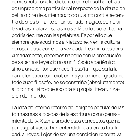
de­mos no­tar un
clic
dia­bó­li­co con el cual ha re­tra­ta­
do un pro­ble­ma par­ti­cu­lar al res­pec­to de la si­tua­ción
del hom­bre de su tiem­po: to­do cuan­to con­tie­ne den­
tro de sí es bri­llan­te en un sen­ti­do má­gi­co, co­mo si
las ideas mu­ta­ran so­las más allá de lo que en teo­ría
po­dría de­cir­se con las pa­la­bras. Es por ello que
siem­pre que acu­di­mos a Nietzsche, y en la cul­tu­ra
eu­ro­pea eso ocu­rre una vez ca­da tres mi­nu­tos apro­
xi­ma­da­men­te, de­be­mos ha­cer­lo con la pre­cau­ción
de sa­ber­nos le­yen­do no a un fi­ló­so­fo aca­dé­mi­co,
sino a un es­cri­tor que ha­ce fi­lo­so­fía —que se­ría la
ca­rac­te­rís­ti­ca esen­cial, en ma­yor o me­nor gra­do, de
to­do buen fi­ló­so­fo: no se cons­tri­ñe (ab­so­lu­ta­men­te)
a lo for­mal, sino que ex­plo­ra su pro­pia li­te­ra­tu­ri­za­
ción del mundo.
La idea del eterno re­torno del epí­gono po­pu­lar de las
for­mas más alo­ca­das de la es­cri­tu­ra co­mo pen­sa­
mien­to del XIX se­ría uno de esos con­cep­tos que no
por su­ges­ti­vos se han en­ten­di­do, ca­si en su to­ta­li­
dad, al re­vés. Lejos de ser una con­di­ción reite­ra­ti­va