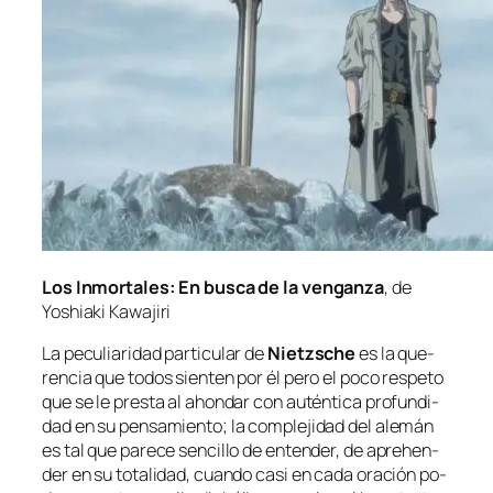
Los Inmortales: En bus­ca de la ven­gan­za
, de
Yoshiaki Kawajiri
La pe­cu­lia­ri­dad par­ti­cu­lar de
Nietzsche
es la que­
ren­cia que to­dos sien­ten por él pe­ro el po­co res­pe­to
que se le pres­ta al ahon­dar con au­tén­ti­ca pro­fun­di­
dad en su pen­sa­mien­to; la com­ple­ji­dad del ale­mán
es tal que pa­re­ce sen­ci­llo de en­ten­der, de aprehen­
der en su to­ta­li­dad, cuan­do ca­si en ca­da ora­ción po­