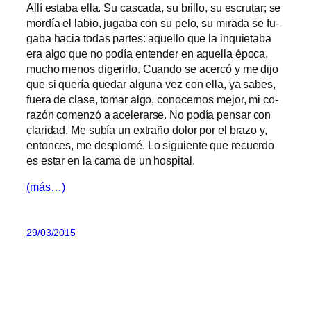
Allí es­ta­ba ella. Su cas­ca­da, su bri­llo, su es­cru­tar; se
mor­día el la­bio, ju­ga­ba con su pe­lo, su mi­ra­da se fu­
ga­ba ha­cia to­das par­tes: aque­llo que la in­quie­ta­ba
era al­go que no po­día en­ten­der en aque­lla épo­ca,
mu­cho me­nos di­ge­rir­lo. Cuando se acer­có y me di­jo
que si que­ría que­dar al­gu­na vez con ella, ya sa­bes,
fue­ra de cla­se, to­mar al­go, co­no­cer­nos me­jor, mi co­
ra­zón co­men­zó a ace­le­rar­se. No po­día pen­sar con
cla­ri­dad. Me subía un ex­tra­ño do­lor por el bra­zo y,
en­ton­ces, me des­plo­mé. Lo si­guien­te que re­cuer­do
es es­tar en la ca­ma de un hospital.
(más…)
29/03/2015