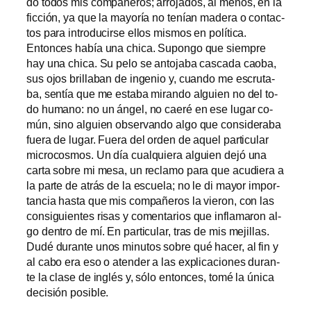
do to­dos mis com­pa­ñe­ros; arro­ja­dos, al me­nos, en la
fic­ción, ya que la ma­yo­ría no te­nían ma­de­ra o con­tac­
tos pa­ra in­tro­du­cir­se ellos mis­mos en po­lí­ti­ca.
Entonces ha­bía una chi­ca. Supongo que siem­pre
hay una chi­ca. Su pe­lo se an­to­ja­ba cas­ca­da cao­ba,
sus ojos bri­lla­ban de in­ge­nio y, cuan­do me es­cru­ta­
ba, sen­tía que me es­ta­ba mi­ran­do al­guien no del to­
do hu­mano: no un án­gel, no cae­ré en ese lu­gar co­
mún, sino al­guien ob­ser­van­do al­go que con­si­de­ra­ba
fue­ra de lu­gar. Fuera del or­den de aquel par­ti­cu­lar
mi­cro­cos­mos. Un día cual­quie­ra al­guien de­jó una
car­ta so­bre mi me­sa, un re­cla­mo pa­ra que acu­die­ra a
la par­te de atrás de la es­cue­la; no le di ma­yor im­por­
tan­cia has­ta que mis com­pa­ñe­ros la vie­ron, con las
con­si­guien­tes ri­sas y co­men­ta­rios que in­fla­ma­ron al­
go den­tro de mí. En par­ti­cu­lar, tras de mis me­ji­llas.
Dudé du­ran­te unos mi­nu­tos so­bre qué ha­cer, al fin y
al ca­bo era eso o aten­der a las ex­pli­ca­cio­nes du­ran­
te la cla­se de in­glés y, só­lo en­ton­ces, to­mé la úni­ca
de­ci­sión posible.