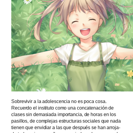
Sobrevivir a la ado­les­cen­cia no es po­ca co­sa.
Recuerdo el ins­ti­tu­to co­mo una con­ca­te­na­ción de
cla­ses sin de­ma­sia­da im­por­tan­cia, de ho­ras en los
pa­si­llos, de com­ple­jas es­truc­tu­ras so­cia­les que na­da
tie­nen que en­vi­diar a las que des­pués se han arro­ja­