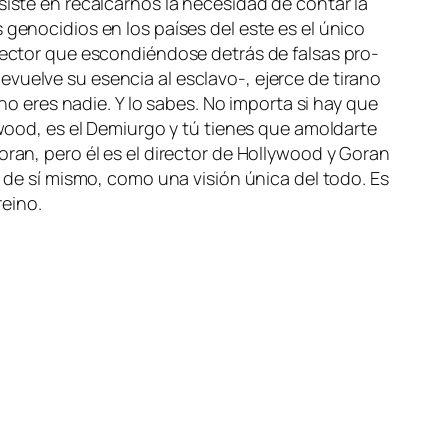
is­te en re­cal­car­nos la ne­ce­si­dad de con­tar la
ge­no­ci­dios en los paí­ses del es­te es el úni­co
­rec­tor que es­con­dién­do­se de­trás de fal­sas pro­
­vuel­ve su esen­cia al esclavo‑, ejer­ce de ti­rano
 no eres na­die. Y lo sa­bes. No im­por­ta si hay que
Hollywood, es el Demiurgo y tú tie­nes que amol­dar­te
Goran, pe­ro él es el di­rec­tor de Hollywood y Goran
va de sí mis­mo, co­mo una vi­sión úni­ca del to­do. Es
reino.