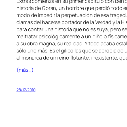
Extras co­mien­za en su pri­mer ca­pí­tu­lo con Ben Sti
his­to­ria de Goran, un hom­bre que per­dió to­do en 
mo­do de im­pe­dir la per­pe­tua­ción de esa tra­ge­di
cla­mas del ha­cer­se por­ta­dor de la Verdad y la H
pa­ra con­tar una his­to­ria que no es su­ya, pe­ro se
mal­tra­tar psi­co­ló­gi­ca­men­te a un ni­ño o fí­si­
a su obra mag­na, su reali­dad. Y to­do aca­ba es­ta
só­lo uno más. Es el gi­li­po­llas que se apro­pia de 
el mo­nar­ca de un rei­no flo­tan­te, in­exis­ten­te, q
(más…)
28/12/2010