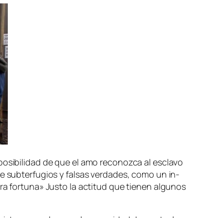
­si­bi­li­dad de que el amo re­co­noz­ca al es­cla­vo
te sub­ter­fu­gios y fal­sas ver­da­des, co­mo un in­
ra for­tu­na» Justo la ac­ti­tud que tie­nen al­gu­nos