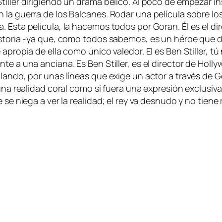
ller di­ri­gien­do un dra­ma bé­li­co. Al po­co de em­pe­zar in­s
la gue­rra de los Balcanes. Rodar una pe­lí­cu­la so­bre los 
a. Esta pe­lí­cu­la, la ha­ce­mos to­dos por Goran. Él es el di
istoria ‑ya que, co­mo to­dos sa­be­mos, es un hé­roe que de
 apro­pia de ella co­mo úni­co va­le­dor. El es Ben Stiller, tú
ca­men­te a una an­cia­na. Es Ben Stiller, es el di­rec­tor de 
­llan­do, por unas lí­neas que exi­ge un ac­tor a tra­vés de 
una reali­dad co­ral co­mo si fue­ra una ex­pre­sión ex­clu­si­
ue se nie­ga a ver la reali­dad; el rey va des­nu­do y no tie­ne 