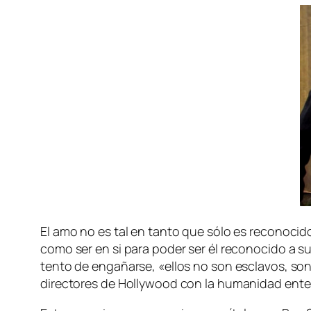
El amo no es tal en tan­to que só­lo es re­co­no­ci­do
co­mo ser en si pa­ra po­der ser él re­co­no­ci­do a su
ten­to de en­ga­ñar­se, «ellos no son es­cla­vos, son 
di­rec­to­res de Hollywood con la hu­ma­ni­dad en­te­ra