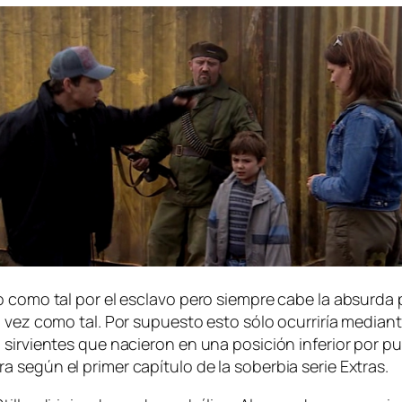
 co­mo tal por el es­cla­vo pe­ro siem­pre ca­be la ab­sur­da po
 vez co­mo tal. Por su­pues­to es­to só­lo ocu­rri­ría me­dian­
sir­vien­tes que na­cie­ron en una po­si­ción in­fe­rior por pu­
 se­gún el pri­mer ca­pí­tu­lo de la so­ber­bia se­rie Extras.