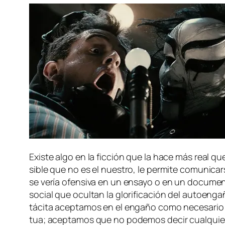
Existe al­go en la fic­ción que la ha­ce más real qu
si­ble que no es el nues­tro, le per­mi­te co­mu­ni­c
se ve­ría ofen­si­va en un en­sa­yo o en un do­cu­men
so­cial que ocul­tan la glo­ri­fi­ca­ción del au­to­en­
tá­ci­ta acep­ta­mos en el en­ga­ño co­mo ne­ce­sa­ri
tua; acep­ta­mos que no po­de­mos de­cir cual­quier c