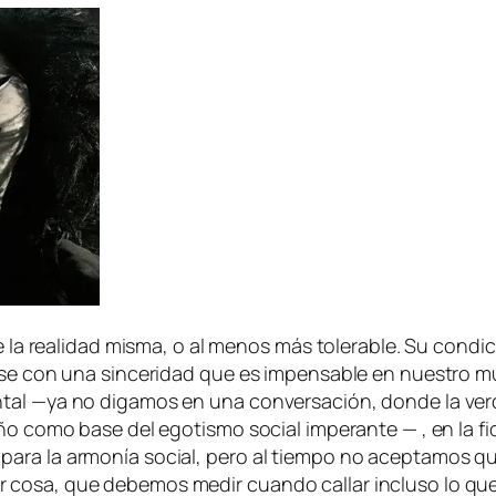
e la reali­dad mis­ma, o al me­nos más to­le­ra­ble. Su con­d
ar­se con una sin­ce­ri­dad que es im­pen­sa­ble en nues­tro 
­tal —ya no di­ga­mos en una con­ver­sa­ción, don­de la ver­d
ga­ño co­mo ba­se del ego­tis­mo so­cial im­pe­ran­te — , en la f
o pa­ra la ar­mo­nía so­cial, pe­ro al tiem­po no acep­ta­mos 
o­sa, que de­be­mos me­dir cuan­do ca­llar in­clu­so lo que l