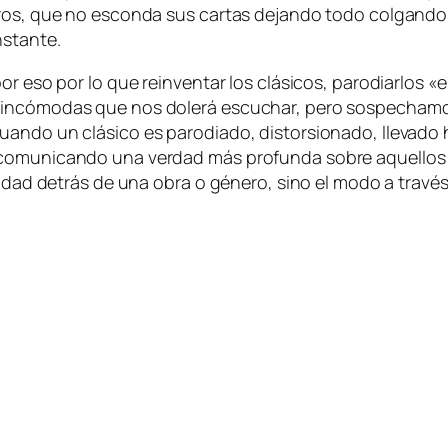
o­tros, que no es­con­da sus car­tas de­jan­do to­do col­gan
onstante.
 eso por lo que re­in­ven­tar los clá­si­cos, pa­ro­diar­los «e
in­có­mo­das que nos do­le­rá es­cu­char, pe­ro sos­pe­cha­mo
do un clá­si­co es pa­ro­dia­do, dis­tor­sio­na­do, lle­va­do 
co­mu­ni­can­do una ver­dad más pro­fun­da so­bre aque­llos 
eali­dad de­trás de una obra o gé­ne­ro, sino el mo­do a tra­v