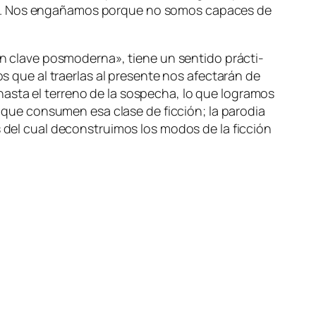
­do. Nos en­ga­ña­mos por­que no so­mos ca­pa­ces de
n cla­ve pos­mo­der­na», tie­ne un sen­ti­do prác­ti­
s que al traer­las al pre­sen­te nos afec­ta­rán de
has­ta el te­rreno de la sos­pe­cha, lo que lo­gra­mos
que con­su­men esa cla­se de fic­ción; la pa­ro­dia
és del cual de­cons­trui­mos los mo­dos de la fic­ción