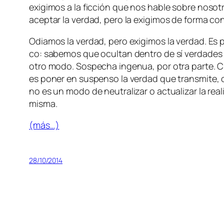
exi­gi­mos a la fic­ción que nos ha­ble so­bre no­s
acep­tar la ver­dad, pe­ro la exi­gi­mos de for­ma c
Odiamos la ver­dad, pe­ro exi­gi­mos la ver­dad. Es por
co: sa­be­mos que ocul­tan den­tro de sí ver­da­des 
otro mo­do. Sospecha in­ge­nua, por otra par­te. Cuan
es po­ner en sus­pen­so la ver­dad que trans­mi­te, 
no es un mo­do de neu­tra­li­zar o ac­tua­li­zar la r
misma.
(más…)
28/10/2014