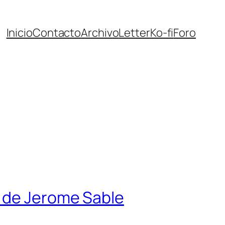
Inicio
Contacto
Archivo
Letter
Ko-fi
Foro
» de Jerome Sable