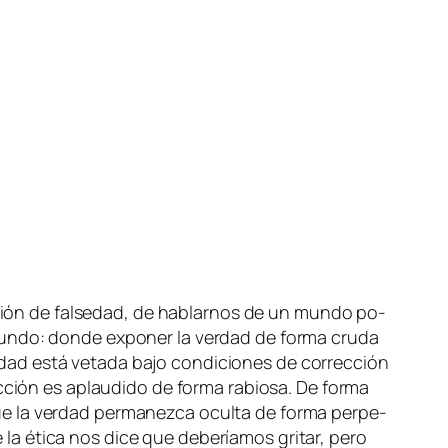
i­ción de fal­se­dad, de ha­blar­nos de un mun­do po­
mun­do: don­de ex­po­ner la ver­dad de for­ma cru­da
ad es­tá ve­ta­da ba­jo con­di­cio­nes de co­rrec­ción
ic­ción es aplau­di­do de for­ma ra­bio­sa. De for­ma
que la ver­dad per­ma­nez­ca ocul­ta de for­ma per­pe­
a éti­ca nos di­ce que de­be­ría­mos gri­tar, pe­ro