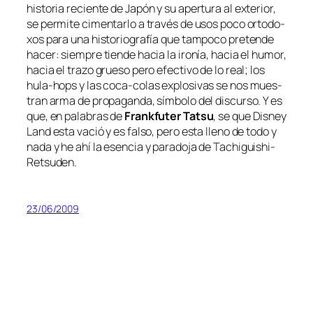
his­to­ria re­cien­te de
Japón
y su aper­tu­ra al ex­te­rior,
se per­mi­te ci­men­tar­lo a tra­vés de usos po­co or­to­do­
xos pa­ra una his­to­rio­gra­fía que tam­po­co pre­ten­de
ha­cer: siem­pre tien­de ha­cia la iro­nía, ha­cia el hu­mor,
ha­cia el tra­zo grue­so pe­ro efec­ti­vo de lo real; los
hula-hops
y las coca-colas ex­plo­si­vas se nos mues­
tran ar­ma de pro­pa­gan­da, sím­bo­lo del dis­cur­so. Y es
que, en pa­la­bras de
Frankfuter Tatsu
,
se que Disney
Land es­ta va­ció y es fal­so, pe­ro es­ta lleno de to­do y
na­da
y he ahí la esen­cia y pa­ra­do­ja de
Tachiguishi-
Retsuden
.
23/06/2009