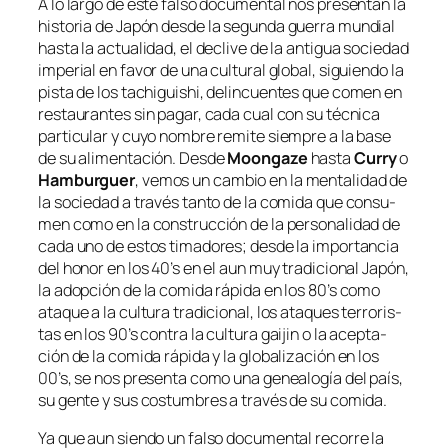
A lo lar­go de es­te fal­so do­cu­men­tal nos pre­sen­tan la
his­to­ria de
Japón
des­de la se­gun­da gue­rra mun­dial
has­ta la ac­tua­li­dad, el de­cli­ve de la an­ti­gua so­cie­dad
im­pe­rial en fa­vor de una cul­tu­ral glo­bal, si­guien­do la
pis­ta de los
ta­chi­guishi
, de­lin­cuen­tes que co­men en
res­tau­ran­tes sin pa­gar, ca­da cual con su téc­ni­ca
par­ti­cu­lar y cu­yo nom­bre re­mi­te siem­pre a la ba­se
de su ali­men­ta­ción. Desde
Moongaze
has­ta
Curry
o
Hamburguer
, ve­mos un cam­bio en la men­ta­li­dad de
la so­cie­dad a tra­vés tan­to de la co­mi­da que con­su­
men co­mo en la cons­truc­ción de la per­so­na­li­dad de
ca­da uno de es­tos ti­ma­do­res; des­de la im­por­tan­cia
del ho­nor en los 40’s en el aun muy tra­di­cio­nal Japón,
la adop­ción de la co­mi­da rá­pi­da en los 80’s co­mo
ata­que a la cul­tu­ra tra­di­cio­nal, los ata­ques te­rro­ris­
tas en los 90’s con­tra la cul­tu­ra
gai­jin
o la acep­ta­
ción de la co­mi­da rá­pi­da y la glo­ba­li­za­ción en los
00’s, se nos pre­sen­ta co­mo una ge­nea­lo­gía del país,
su gen­te y sus cos­tum­bres a tra­vés de su comida.
Ya que aun sien­do un fal­so do­cu­men­tal re­co­rre la