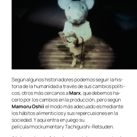
Según al­gu­nos his­to­ria­do­res po­de­mos se­guir la his­
to­ria de la hu­ma­ni­dad a tra­vés de sus cam­bios po­lí­ti­
cos, otros más cer­ca­nos a
Marx
, que de­be­mos ha­
cer­lo por los cam­bios en la pro­duc­ción, pe­ro se­gún
Mamoru Oshii
el mo­do más ade­cua­do es me­dian­te
los há­bi­tos ali­men­ti­cios y sus re­per­cu­sio­nes en la
so­cie­dad. Y aquí en­tra en jue­go su
película/mockumentary
Tachiguishi-Retsuden
.