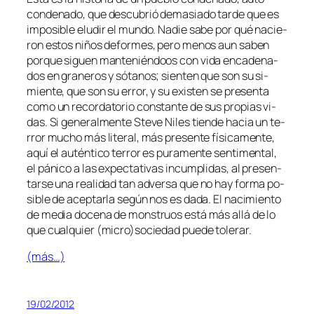
condenado, que des­cu­brió de­ma­sia­do tar­de que es
im­po­si­ble elu­dir el mun­do. Nadie sa­be por qué na­cie­
ron es­tos ni­ños de­for­mes, pe­ro me­nos aun sa­ben
por­que si­guen man­te­nién­doos con vi­da en­ca­de­na­
dos en gra­ne­ros y só­ta­nos; sien­ten que son su si­
mien­te, que son su error, y su exis­ten se pre­sen­ta
co­mo un re­cor­da­to­rio cons­tan­te de sus pro­pias vi­
das. Si ge­ne­ral­men­te Steve Niles tien­de ha­cia un te­
rror mu­cho más li­te­ral, más pre­sen­te fí­si­ca­men­te,
aquí el au­tén­ti­co te­rror es pu­ra­men­te sen­ti­men­tal,
el pá­ni­co a las ex­pec­ta­ti­vas in­cum­pli­das, al pre­sen­
tar­se una reali­dad tan ad­ver­sa que
no
hay for­ma po­
si­ble de acep­tar­la se­gún nos es da­da. El na­ci­mien­to
de me­dia do­ce­na de mons­truos es­tá más allá de lo
que cual­quier (micro)sociedad pue­de tolerar.
(más…)
19/02/2012