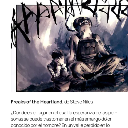
Freaks of the Heartland
, de Steve Niles
¿Donde es el lu­gar en el cual la es­pe­ran­za de las per­
so­nas se pue­de tras­tor­nar en el más amar­go do­lor
co­no­ci­do por el hom­bre? En un va­lle per­di­do en lo