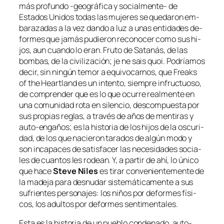
más pro­fun­do ‑geo­grá­fi­ca y socialmente- de
Estados Unidos to­das las mu­je­res se que­da­ron em­
ba­ra­za­das a la vez dan­do a luz a unas en­ti­da­des de­
for­mes que ja­más pu­die­ron re­co­no­cer co­mo sus hi­
jos, aun cuan­do lo eran. Fruto de Satanás, de las
bom­bas, de la ci­vi­li­za­ción;
je ne sais quoi
. Podríamos
de­cir, sin nin­gún te­mor a equi­vo­car­nos, que
Freaks
of the Heartland
es un in­ten­to, siem­pre in­fruc­tuo­so,
de com­pren­der que es lo que ocu­rre real­men­te en
una co­mu­ni­dad ro­ta en si­len­cio, des­com­pues­ta por
sus pro­pias re­glas, a tra­vés de años de men­ti­ras y
auto-engaños; es la his­to­ria de los hi­jos de la os­cu­ri­
dad, de los que na­cie­ron ta­ra­dos de al­gún mo­do y
son in­ca­pa­ces de sa­tis­fa­cer las ne­ce­si­da­des so­cia­
les de cuan­tos les ro­dean. Y, a par­tir de ahí, lo úni­co
que ha­ce
Steve Niles
es ti­rar con­ve­nien­te­men­te de
la ma­de­ja pa­ra des­nu­dar sis­te­má­ti­ca­men­te a sus
su­frien­tes per­so­na­jes: los ni­ños por de­for­mes fí­si­
cos, los adul­tos por de­for­mes sentimentales.
Esta es la his­to­ria de un pue­blo con­de­na­do, auto-