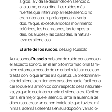
si­glos, la vi­da se de­sa­rro­lló en si­len­cio o,
a lo su­mo, en sor­di­na. Los rui­dos más
fuer­tes que in­te­rrum­pían es­te si­len­cio no
eran in­ten­sos, ni pro­lon­ga­dos, ni va­ria­
dos. Ya que, ex­cep­tuan­do los mo­vi­mien­to
te­lú­ri­cos, los hua­ra­ca­nes, las tem­pes­ta­
des, los alu­des y las cas­ca­das, la na­tu­ra­
le­za es silenciosa.
El ar­te de los rui­dos
, de Luigi Russolo
Aun cuan­do
Russolo
ha­bla­ba de rui­do pen­san­do en
el as­pec­to so­no­ro, en el ám­bi­to in­for­ma­cio­nal tam­
bién es­ta­mos ro­dea­do de un cri­sol rui­dis­ta que con­
tras­ta con lo que an­tes era quie­tud. La pre­do­mi­nan­
cia del si­len­cio en tiem­pos pa­sa­dos ha­cia fá­cil co­no­
cer lo que era ar­mó­ni­co con res­pec­to de la na­tu­ra­le­
za, ya que lo que in­te­rrum­pía el si­len­cio era fá­cil no­
tar si era me­jor que el si­len­cio: an­te la au­sen­cia de
dis­cur­sos, crear un ca­non in­vio­la­ble que tu­vie­ra mí­
ni­mas, ade­más de len­tas en su adop­ción, va­ria­cio­