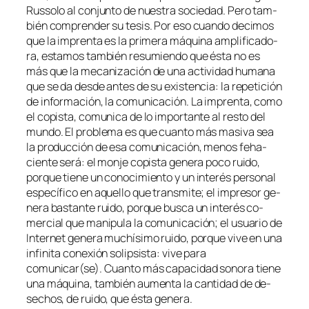
Russolo al con­jun­to de nues­tra so­cie­dad. Pero tam­
bién com­pren­der su te­sis. Por eso cuan­do de­ci­mos
que la im­pren­ta es la pri­me­ra má­qui­na am­pli­fi­ca­do­
ra, es­ta­mos tam­bién re­su­mien­do que és­ta no es
más que la me­ca­ni­za­ción de una ac­ti­vi­dad hu­ma­na
que se da des­de an­tes de su exis­ten­cia: la re­pe­ti­ción
de in­for­ma­ción, la co­mu­ni­ca­ción. La im­pren­ta, co­mo
el co­pis­ta, co­mu­ni­ca de lo im­por­tan­te al res­to del
mun­do. El pro­ble­ma es que cuan­to más ma­si­va sea
la pro­duc­ción de esa co­mu­ni­ca­ción, me­nos feha­
cien­te se­rá: el mon­je co­pis­ta ge­ne­ra po­co rui­do,
por­que tie­ne un co­no­ci­mien­to y un in­te­rés per­so­nal
es­pe­cí­fi­co en aque­llo que trans­mi­te; el im­pre­sor ge­
ne­ra bas­tan­te rui­do, por­que bus­ca un in­te­rés co­
mer­cial que ma­ni­pu­la la co­mu­ni­ca­ción; el usua­rio de
Internet ge­ne­ra mu­chí­si­mo rui­do, por­que vi­ve en una
in­fi­ni­ta co­ne­xión so­lip­sis­ta: vi­ve pa­ra
comunicar(se). Cuanto más ca­pa­ci­dad so­no­ra tie­ne
una má­qui­na, tam­bién au­men­ta la can­ti­dad de de­
se­chos, de rui­do, que és­ta genera.