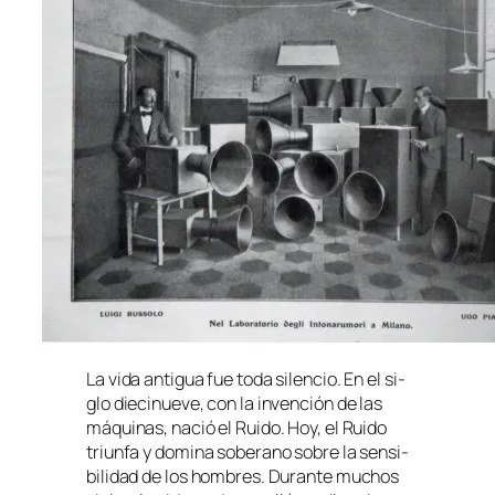
La vi­da an­ti­gua fue to­da si­len­cio. En el si­
glo die­ci­nue­ve, con la in­ven­ción de las
má­qui­nas, na­ció el Ruido. Hoy, el Ruido
triun­fa y do­mi­na so­be­rano so­bre la sen­si­
bi­li­dad de los hom­bres. Durante mu­chos