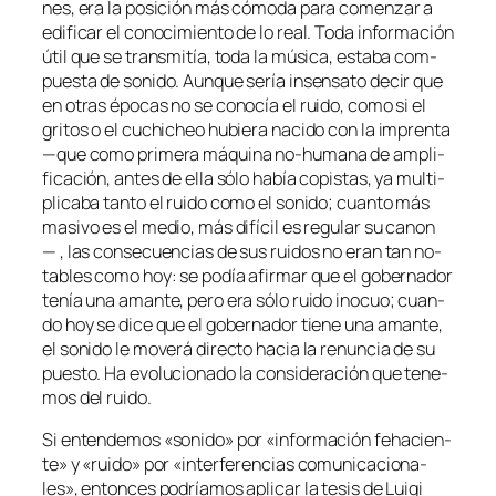
nes, era la po­si­ción más có­mo­da pa­ra co­men­zar a
edi­fi­car el co­no­ci­mien­to de lo real. Toda in­for­ma­ción
útil que se trans­mi­tía, to­da la mú­si­ca, es­ta­ba com­
pues­ta de so­ni­do. Aunque se­ría in­sen­sa­to de­cir que
en otras épo­cas no se co­no­cía el rui­do, co­mo si el
gri­tos o el cu­chi­cheo hu­bie­ra na­ci­do con la im­pren­ta
—que co­mo pri­me­ra má­qui­na no-humana de am­pli­
fi­ca­ción, an­tes de ella só­lo ha­bía co­pis­tas, ya mul­ti­
pli­ca­ba tan­to el rui­do co­mo el so­ni­do; cuan­to más
ma­si­vo es el me­dio, más di­fí­cil es re­gu­lar su ca­non
— , las con­se­cuen­cias de sus rui­dos no eran tan no­
ta­bles co­mo hoy: se po­día afir­mar que el go­ber­na­dor
te­nía una aman­te, pe­ro era só­lo rui­do ino­cuo; cuan­
do hoy se di­ce que el go­ber­na­dor tie­ne una aman­te,
el so­ni­do le mo­ve­rá di­rec­to ha­cia la re­nun­cia de su
pues­to. Ha evo­lu­cio­na­do la con­si­de­ra­ción que te­ne­
mos del ruido.
Si en­ten­de­mos «so­ni­do» por «in­for­ma­ción feha­cien­
te» y «rui­do» por «in­ter­fe­ren­cias co­mu­ni­ca­cio­na­
les», en­ton­ces po­dría­mos apli­car la te­sis de Luigi